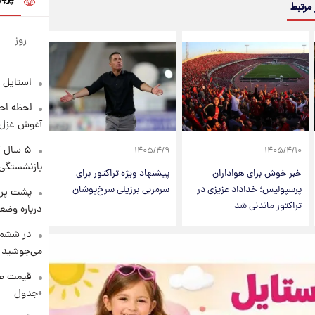
 مرتبط
روز
استایل 
لحظه احس
آغوش غزل 
۵ سال 
۱۴۰۵/۴/۹
۱۴۰۵/۴/۱۰
بازنشستگی
خبر خوش برای هواداران
پیشنهاد ویژه تراکتور برای
پرسپولیس؛ خداداد عزیزی در
سرمربی برزیلی سرخ‌پوشان
پشت پرد
تراکتور ماندنی شد
درباره وض
در ششم 
می‌جوشید
+جدول