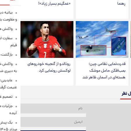
رهنما
«غمگینم بسیار زیاد»!
بیانیه د
و مقاومت به 
واکنش همت
سفارت ایر
فیلم
بازگشت ما
قدرت‌نمایی نظامی چین؛
رونالدو از گنجینه خودروهای
واکنش خب
بمب‌افکن حامل موشک
لوکسش رونمایی کرد
به دبیری شع
هسته‌ای در آسمان ظاهر شد
عابدینی: 
غنیمت گرف
ل نظر
تصمیم غی
جزئیات مح
آینده
مرداد ۱۴۰۵