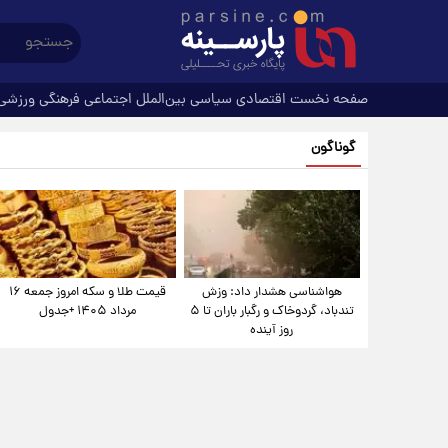
صفحه نخست
اقتصادی
سیاسی
بین‌الملل
اجتماعی
فرهنگی
ورزشی
گوناگون
هواشناسی هشدار داد: وزش
قیمت طلا و سکه امروز جمعه ۱۶
تندباد، گردوخاک و رگبار باران تا ۵
مرداد ۱۴۰۵ +جدول
روز آینده