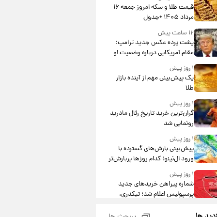
قیمت طلا و سکه امروز جمعه ۱۶
مرداد ۱۴۰۵ +جدول
۱۲ ساعت پیش
پشت پرده عکس جدید ترامپ؛
مقام آمریکایی درباره وضعیت او
چه گفت؟
۱ روز پیش
یک پیش‌بینی مهم از آینده بازار
طلا
۱ روز پیش
گران‌ترین خرید تاریخ رئال مادرید
رونمایی شد
۱ روز پیش
پیش‌بینی بارش‌های گسترده با
ورود ال‌نینو؛ کدام روزها پربارش‌تر
خواهند بود؟
۱ روز پیش
شماره پیراهن خریدهای جدید
پرسپولیس اعلام شد؛ تیکدری،
محبی و سرگیف با اعداد ویژه
۱ روز پیش
زدید ها