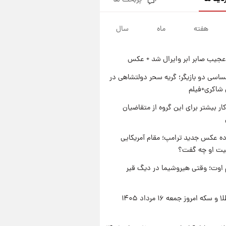
پربحث ها
جزئیات فعال‌سازی «کیف پول
ایران» اعلام شد+فیلم
هفته
ماه
سال
۱ روز پیش
تغییر تند قیمت محصولات
ایران‌خودرو و سایپا امروز پنجشنبه
عجیب صابر ابر وایرال شد + عکس
۱۵ مرداد ۱۴۰۵ +جدول
۱ روز پیش
قیمت طلا و سکه امروز پنجشنبه
اسی دو بازیگر؛ گریه سحر دولتشاهی در
۱۵ مرداد ۱۴۰۵
شاکری+فیلم
۱ روز پیش
کار بیشتر برای این گروه از متقاضیان
شارژ جدید کالابرگ برای سه
دهک؛ جزئیات اعلام شد
ه عکس جدید ترامپ؛ مقام آمریکایی
عیت او چه گفت؟
اوت؛ وقتی هیروشیما در دیگ قیر
قیمت طلا و سکه امروز جمعه ۱۶ مرداد ۱۴۰۵