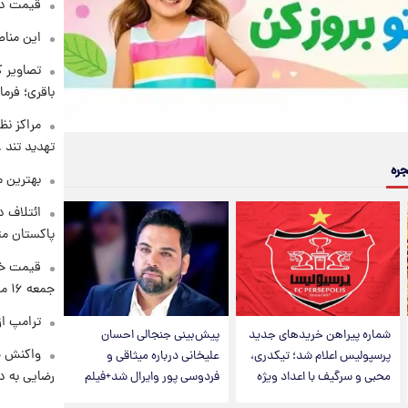
قیمت دلار د
این مناط
تصاویر ک
باقری؛ فرم
مراکز نظ
تهدید تند
جره
بهترین م
ائتلاف د
پاکستان مت
قیمت خو
جمعه ۱۶ مرداد منتشر شد
ترامپ از
شماره پیراهن خریدهای جدید
پیش‌بینی جنجالی احسان
واکنش خ
پرسپولیس اعلام شد؛ تیکدری،
علیخانی درباره میثاقی و
رضایی به د
محبی و سرگیف با اعداد ویژه
فردوسی پور وایرال شد+فیلم