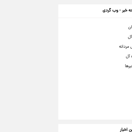
 خبر - وب گردی
ان
آل
مردانه
 آل
برها
ن اخبار