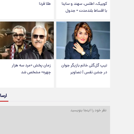
کوییک، اطلس، سهند و ساینا
طلا فردا
با اقساط بلندمدت + جدول
تیپ گل‌گلی خانم بازیگر جوان
زمان پخش «مرد سه هزار
در جشن نفس | تصاویر
چهره» مشخص شد
ارسا