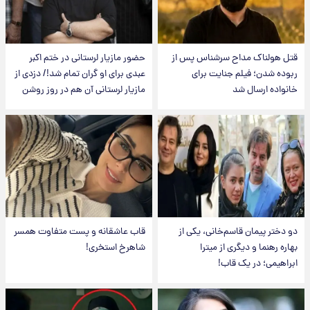
قتل هولناک مداح سرشناس پس از
حضور مازیار لرستانی در ختم اکبر
ربوده شدن؛ فیلم جنایت برای
عبدی برای او گران تمام شد!/ دزدی از
خانواده ارسال شد
مازیار لرستانی آن هم در روز روشن
دو دختر پیمان قاسم‌خانی، یکی از
قاب عاشقانه و پست متفاوت همسر
بهاره رهنما و دیگری از میترا
شاهرخ استخری!
ابراهیمی؛ در یک قاب!