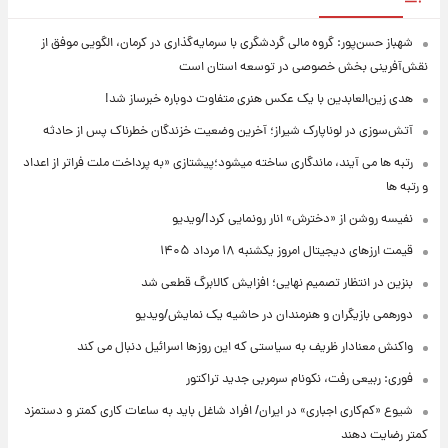
شهباز حسن‌پور: گروه مالی گردشگری با سرمایه‌گذاری در کرمان، الگویی موفق از
نقش‌آفرینی بخش خصوصی در توسعه استان است
هدی زین‌العابدین با یک عکس هنری متفاوت دوباره خبرساز شد!
آتش‌سوزی در لوناپارک شیراز؛ آخرین وضعیت خزندگان خطرناک پس از حادثه
رتبه ها می آیند، ماندگاری ساخته میشود؛پیشتازی «به پرداخت ملت فراتر از اعداد
و رتبه ها
نفیسه روشن از «دخترش» انار رونمایی کرد!/ویدیو
قیمت ارزهای دیجیتال امروز یکشنبه ۱۸ مرداد ۱۴۰۵
بنزین در انتظار تصمیم نهایی؛ افزایش کالابرگ قطعی شد
دورهمی بازیگران و هنرمندان در حاشیه یک نمایش/ویدیو
واکنش معنادار ظریف به سیاستی که این روزها اسرائیل دنبال می کند
فوری: ربیعی رفت، نکونام سرمربی جدید تراکتور
شیوع «کم‌کاری اجباری» در ایران/ افراد شاغل باید به ساعات کاری کمتر و دستمزد
کمتر رضایت دهند