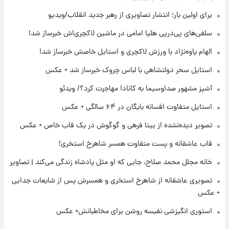
۲۱ ساعت پیش
لحظه برخورد رعد و برق به ساختمان مرکز تجارت
برای اولین بار؛ انتشار تصاویری از رهبر جدید انقلاب/ویدیو
جهانی در آمریکا + فیلم
سلفی‌های پی‌درپی هلیا امامی در ماشین لاکچری‌اش خبرساز شد!
۲۱ ساعت پیش
الهام پاوه‌نژاد با ورزش لاکچری و استایل خاصش خبرساز شد!
برای اولین بار؛ انتشار تصاویری از رهبر جدید
انقلاب/ویدیو
استایل سحر دولتشاهی با لباس چروک خبرساز شد + عکس
آشپز مشهور صداوسیما به کانادا مهاجرت کرد؟/ ویدئو
۲۱ ساعت پیش
تصاویر عمامه بستن به شیوه خاتمی/ویدیو
استایل متفاوت افسانه بایگان در ۶۴ سالگی + عکس
تصویر دیده‌نشده از بیتا فرهی و گوگوش در یک قاب خاص + عکس
قاب عاشقانه و پست متفاوت همسر شاهرخ استخری!
خانه مجلل محمد صلاح، جایی که او مثل پادشاه زندگی می‌کند | تصاویر
تصویری عاشقانه از شاهرخ استخری و همسرش پس از شایعات جدایی
+ عکس
استوری انگیزشی نفیسه روشن برای مخاطبانش+ عکس