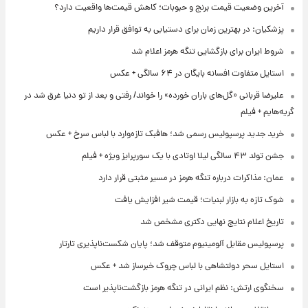
آخرین وضعیت قیمت برنج و حبوبات؛ کاهش قیمت‌ها واقعیت دارد؟
پزشکیان: در بهترین زمان برای دستیابی به توافق قرار داریم
شروط ایران برای بازگشایی تنگه هرمز اعلام شد
استایل متفاوت افسانه بایگان در ۶۴ سالگی + عکس
علیرضا قربانی «گل‌های باران خورده» را خواند/ رفتی و بعد از تو دنیا غرق شد در
گریه‌هایم + فیلم
خرید جدید پرسپولیس رسمی شد؛ هافبک تازه‌وارد با لباس سرخ + عکس
جشن تولد ۴۳ سالگی لیلا اوتادی با یک سورپرایز ویژه + فیلم
عمان: مذاکرات درباره تنگه هرمز در مسیر مثبتی قرار دارد
شوک تازه به بازار لبنیات؛ قیمت شیر افزایش یافت
تاریخ اعلام نتایج نهایی دکتری مشخص شد
پرسپولیس مقابل آلومینیوم متوقف شد؛ پایان شکست‌ناپذیری تارتار
استایل سحر دولتشاهی با لباس چروک خبرساز شد + عکس
سخنگوی ارتش: نظم ایرانی در تنگه هرمز بازگشت‌ناپذیر است