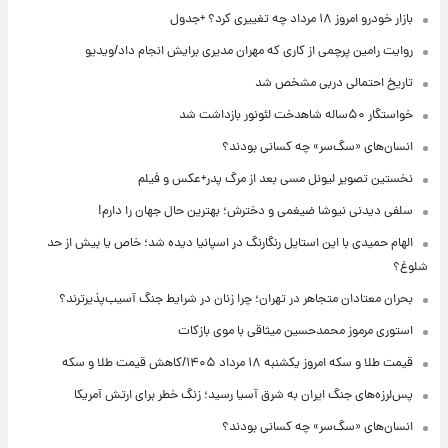
بازار خودرو امروز ۱۸ مرداد چه تغییری کرد؟ +جدول
روایت رامین پرچمی از کاری که مهران مدیری برایش انجام داد/ویدیو
تاریخ احتمالی دربی مشخص شد
خواستگار ۵۰ساله شاهدخت لئونور بازداشت شد
انسان‌های «سگ‌سر» چه کسانی بودند؟
نخستین تصویر لیونل مسی بعد از مرگ پدر+عکس و فیلم
سلفی دیدنی نیوشا ضیغمی و دخترش؛ بهترین حال جهان را دارم!
الهام حمیدی با این استایل رنگارنگ در اسپانیا دیده شد؛ خاص یا بیش از حد
شلوغ؟
بحران معتادان متجاهر در تهران؛ چرا زنان در شرایط جنگ آسیب‌پذیرترند؟
استوری مرموز محمدحسین میثاقی با موی بازکات
قیمت طلا و سکه امروز یکشنبه ۱۸ مرداد ۱۴۰۵/کاهش قیمت طلا و سکه
پس‌لرزه‌های جنگ ایران به شرق آسیا رسید؛ زنگ خطر برای ارتش آمریکا
انسان‌های «سگ‌سر» چه کسانی بودند؟