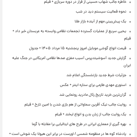
خاطره جالب شهاب حسینی از فرار در دوره سربازی + فیلم
نحوه فعالیت سیستم دید در شب
یک پیش‌بینی مهم از آینده بازار طلا
یحیی سریع از عملیات گسترده تجمعات نظامی وابسته به عربستان خبر داد +
فیلم
قیمت انواع گوشی موبایل امروز پنجشنبه ۱۵ مرداد ۱۴۰۵ + جدول
گزارش جدید آسوشیتدپرس آسیب مغزی صدها نظامی آمریکایی در جنگ علیه
ایران
جزئیات شرط جدید بازنشستگی اعلام شد
استوری مهدی طارمی برای ستاره اینتر + عکس
گران‌ترین خرید تاریخ رئال مادرید رونمایی شد
روایت جالب نیک آفرین سماواتی از هم بازی شدن با امین تارخ + فیلم
یک روایت جالب از زبان بدن و انواع لبخند + فیلم
بهره گیری از معماری ایرانی در طرح های ایتالیایی برا مقابله با گرما
پادشاه کوه ها در منظومه شمسی / اورست در برابر این هیولا یک شوخی است +