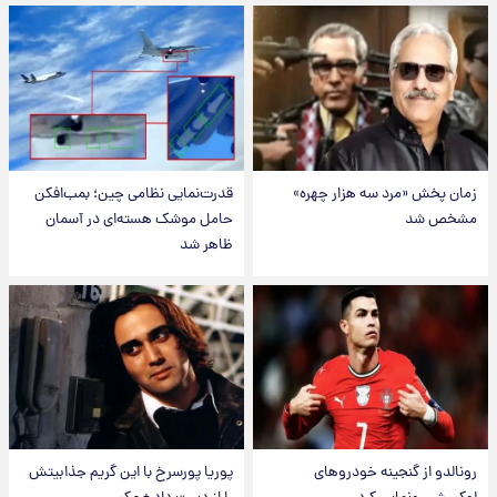
زمان پخش «مرد سه هزار چهره»
قدرت‌نمایی نظامی چین؛ بمب‌افکن
مشخص شد
حامل موشک هسته‌ای در آسمان
ظاهر شد
رونالدو از گنجینه خودروهای
پوریا پورسرخ با این گریم جذابیتش