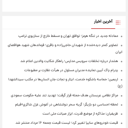
آخرین اخبار
معادله جدید در تنگه هرمز؛ توافق تهران و مسقط خارج از سناریوی ترامپ
تصاویر کمتر دیده‌شده از شهیدان حاجی‌زاده و باقری؛ فرماندهان شهید هوافضای
ایران
هشدار درباره تخلفات سرویس مدارس؛ راهکار شکایت والدین اعلام شد
پدرام پاک آیین نماینده مدیران مسئول در هیأت نظارت بر مطبوعات
اربعین؛ حماسه باشکوه خدمت، ایثار و نجات جان انسان‌ها در مکتب سیدالشهدا
(ع)
مراکز نظامی عربستان هدف حمله قرار گرفت؛ تهدید تند علیه حکومت سعودی
لحظه احساسی دو بازیگر؛ گریه سحر دولتشاهی در آغوش غزل شاکری+فیلم
ظریفیان: مذاکره از موضع قدرت، ابزار صیانت ملی است
قیمت خودروهای سایپا تغییر کرد؛ لیست قیمت جمعه ۱۶ مرداد منتشر شد