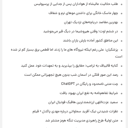
طلب حلالیت عالیشاه از هواداران پس از جدایی از پرسپولیس
چهار ماسک خانگی برای داشتن موهای نرم و شفاف
بهترین مقاصد دریاچه‌های نزدیک تهران
در ششم اوت؛ وقتی هیروشیما در دیگ قیر می‌جوشید
این مناطق کشور آماده بارش باران باشند
پزشکیان: علی رغم اینکه نیروگاه های ما را زدند اما قطعی برق بسیار کم تر شده
است
کنایه قالیباف به ترامپ: حقایق را بپذیرید و به تعهدات خود عمل کنید
رصد این صور فلکی در آسمان شب بدون هیچ تجهیزاتی ممکن است
چت متنی نامحدود و رایگان در ChatGPT
شرایط تفاهم‌نامه به نفع ایران بهبود یافت
سعید عزت‌اللهی ارزشمندترین هافبک فوتبال ایران
نظرات شنیدنی نیک آفرید سماواتی درباره مهدی پاکدل + فیلم
متن اولیۀ طرح راهبردی مدیریت تنگه هرمز منتشر شد