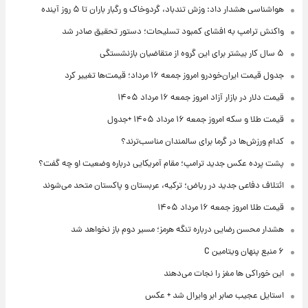
هواشناسی هشدار داد: وزش تندباد، گردوخاک و رگبار باران تا ۵ روز آینده
واکنش ترامپ به افشای کمبود تسلیحات؛ دستور تحقیق صادر شد
۵ سال کار بیشتر برای این گروه از متقاضیان بازنشستگی
جدول قیمت ایران‌خودرو امروز جمعه ۱۶ مرداد؛ قیمت‌ها تغییر کرد
قیمت دلار در بازار آزاد امروز جمعه ۱۶ مرداد ۱۴۰۵
قیمت طلا و سکه امروز جمعه ۱۶ مرداد ۱۴۰۵ +جدول
کدام ورزش‌ها در گرما برای سالمندان مناسب‌ترند؟
پشت پرده عکس جدید ترامپ؛ مقام آمریکایی درباره وضعیت او چه گفت؟
ائتلاف دفاعی جدید در ریاض؛ ترکیه، عربستان و پاکستان متحد می‌شوند
قیمت طلا امروز جمعه ۱۶ مرداد ۱۴۰۵
هشدار محسن رضایی درباره تنگه هرمز؛ مسیر دوم باز نخواهد شد
۶ منبع پنهان ویتامین C
این خوراکی ها مغز را نجات می‌دهند
استایل عجیب صابر ابر وایرال شد + عکس