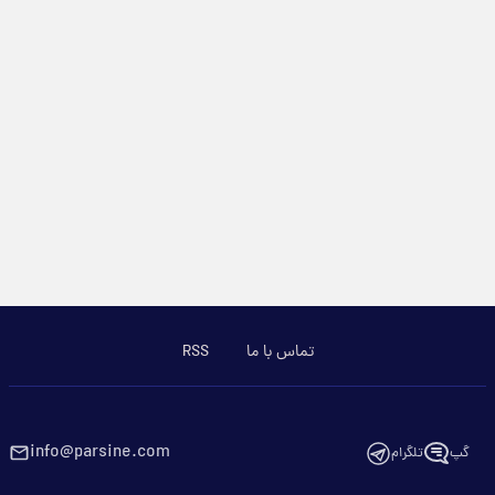
تماس با ما
RSS
info@parsine.com
گپ
تلگرام