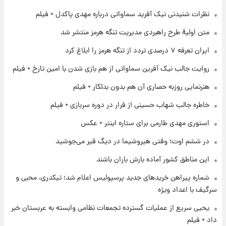
قیمت طلا و سکه امروز پنجشنبه ۱۵ مرداد ۱۴۰۵
نظرات شنیدنی نیک آفرید سماواتی درباره مهدی پاکدل + فیلم
متن اولیۀ طرح راهبردی مدیریت تنگه هرمز منتشر شد
۱ روز پیش
ایران تعرفه ۷ درصدی تردد از تنگه هرمز را ابلاغ کرد
شارژ جدید کالابرگ برای سه دهک؛ جزئیات اعلام
شد
روایت جالب نیک آفرین سماواتی از هم بازی شدن با امین تارخ + فیلم
هنرنمایی روزبه حصاری آن هم بدون بدلکار + فیلم
۱ روز پیش
شرایط تازه فروش اقساطی سایپا اعلام شد؛
خاطره جالب شهاب حسینی از فرار در دوره سربازی + فیلم
شاهین، کوییک، اطلس، سهند و ساینا با اقساط
بلندمدت + جدول
استوری مهدی طارمی برای ستاره اینتر + عکس
۱ روز پیش
در ششم اوت؛ وقتی هیروشیما در دیگ قیر می‌جوشید
سیگنال‌های جدید برای بازار طلا؛ پیش‌بینی
قیمت سکه و طلا فردا
این مناطق کشور آماده بارش باران باشند
شماره پیراهن خریدهای جدید پرسپولیس اعلام شد؛ تیکدری، محبی و
سرگیف با اعداد ویژه
یحیی سریع از عملیات گسترده تجمعات نظامی وابسته به عربستان خبر
داد + فیلم