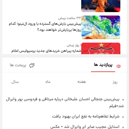
۲۳ ساعت پیش
پیش‌بینی بارش‌های گسترده با ورود ال‌نینو؛ کدام
روزها پربارش‌تر خواهند بود؟
۱ روز پیش
شماره پیراهن خریدهای جدید پرسپولیس اعلام
شد؛ تیکدری، محبی و سرگیف با اعداد ویژه
پربازدید ها
پربحث ها
۱ روز پیش
جزئیات فعال‌سازی «کیف پول ایران» اعلام
روز
هفته
ماه
سال
شد+فیلم
پیش‌بینی جنجالی احسان علیخانی درباره میثاقی و فردوسی پور وایرال
۱ روز پیش
تغییر تند قیمت محصولات ایران‌خودرو و سایپا
شد+فیلم
امروز پنجشنبه ۱۵ مرداد ۱۴۰۵ +جدول
شرایط تفاهم‌نامه به نفع ایران بهبود یافت
۱ روز پیش
استایل عجیب صابر ابر وایرال شد + عکس