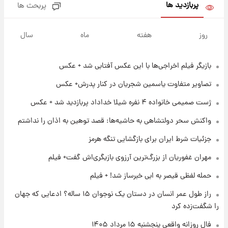
بلندمدت + جدول
پربازدید ها
پربحث ها
۱ روز پیش
سیگنال‌های جدید برای بازار طلا؛ پیش‌بینی
روز
هفته
ماه
سال
قیمت سکه و طلا فردا
بازیگر فیلم اخراجی‌ها با این عکس آفتابی شد + عکس
۱۷ ساعت پیش
فال حافظ پنجشنبه ۱۵ مرداد ماه ۱۴۰۵
تصاویر متفاوت یاسمین شجریان در کنار پدرش+ عکس
ژست صمیمی خانواده ۴ نفره شیلا خداداد پربازدید شد + عکس
۱۸ ساعت پیش
واکنش سحر دولتشاهی به حاشیه‌ها: قصد توهین به اذان را نداشتم
فال قهوه روزانه پنجشنبه ۱۵ مرداد ماه ۱۴۰۵
جزئیات شرط ایران برای بازگشایی تنگه هرمز
مهران غفوریان از بزرگ‌ترین آرزوی بازیگری‌اش گفت+ فیلم
۱۹ ساعت پیش
فال روزانه واقعی پنجشنبه ۱۵ مرداد ۱۴۰۵
حمله لفظی قیصر به ابی خبرساز شد! + فیلم
راز طول عمر انسان در دستان یک نوجوان ۱۵ ساله؟ ادعایی که جهان
را شگفت‌زده کرد
۱ روز پیش
ارزش سهام عدالت برای امروز چهارشنبه ۱۴ مرداد
فال روزانه واقعی پنجشنبه ۱۵ مرداد ۱۴۰۵