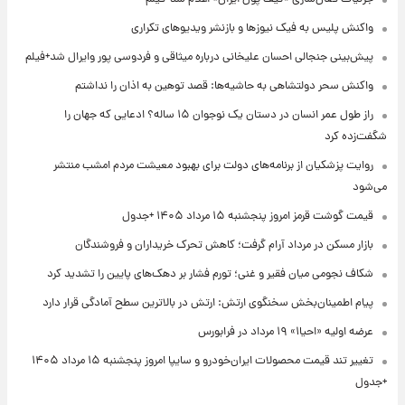
واکنش پلیس به فیک نیوزها و بازنشر ویدیوهای تکراری
پیش‌بینی جنجالی احسان علیخانی درباره میثاقی و فردوسی پور وایرال شد+فیلم
واکنش سحر دولتشاهی به حاشیه‌ها: قصد توهین به اذان را نداشتم
راز طول عمر انسان در دستان یک نوجوان ۱۵ ساله؟ ادعایی که جهان را
شگفت‌زده کرد
روایت پزشکیان از برنامه‌های دولت برای بهبود معیشت مردم امشب منتشر
می‌شود
قیمت گوشت قرمز امروز پنجشنبه ۱۵ مرداد ۱۴۰۵ +جدول
بازار مسکن در مرداد آرام گرفت؛ کاهش تحرک خریداران و فروشندگان
شکاف نجومی میان فقیر و غنی؛ تورم فشار بر دهک‌های پایین را تشدید کرد
پیام اطمینان‌بخش سخنگوی ارتش: ارتش در بالاترین سطح آمادگی قرار دارد
عرضه اولیه «احیا۱» ۱۹ مرداد در فرابورس
تغییر تند قیمت محصولات ایران‌خودرو و سایپا امروز پنجشنبه ۱۵ مرداد ۱۴۰۵
+جدول