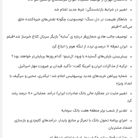
تغییر در شرایط بازنشستگی؛ شرط جدید اعلام شد
شاهکار طبیعت در دل سنگ؛ تومسونیت چگونه نقش‌های خیره‌کننده خلق
می‌کند؟+فیلم
توصیف جالب هادی حجازی‌فر درباره ی "سایه" بازیگر سریال کلاغ خبرساز شد+فیلم
ایران تعرفه ۷ درصدی تردد از تنگه هرمز را ابلاغ کرد
پیش‌بینی بارش‌های گسترده با ورود ال‌نینو؛ کدام روزها پربارش‌تر خواهند بود؟
ترکیه از مذاکرات ایران و آمریکا گفت؛ تأکید فیدان بر ضرورت مهار اسرائیل
شماره پیراهن خریدهای جدید پرسپولیس اعلام شد؛ تیکدری، محبی و سرگیف با
اعداد ویژه
تغییر مثبت در عملکرد مالی بانک صادرات ایران/ درآمد عملیاتی ۸۰ درصد رشد
کرد
تقدیر از شعب برتر منطقه هفت بانک سرمایه
اجرای برنامه تحول بانک با تمرکز بر منابع پایدار، درآمدهای کارمزدی و بازسازی
اعتماد مشتریان
جزئیات فعال‌سازی «کیف پول ایران» اعلام شد+فیلم