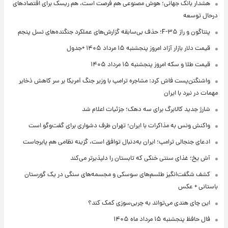
هشدار بانک جهانی؛ هوش مصنوعی هم فرصت است، هم ریسک برای اقتصادهای
درحال توسعه
پنتاگون و راز F-۳۵؛ حذف بی‌سابقه گزارش‌های عملکرد جنگنده‌های نسل پنجم
قیمت دلار بازار آزاد امروز پنجشنبه ۱۵ مرداد ۱۴۰۵ +جدول
قیمت طلا و سکه امروز پنجشنبه ۱۵ مرداد ۱۴۰۵
واشنگتن‌پست فاش کرد: مشاجره ترامپ با وزیر جنگ آمریکا بر سر کاهش ذخایر
مهمات در نبرد با ایران
شارژ جدید کالابرگ برای سه دهک؛ جزئیات اعلام شد
واکنش ونس به مذاکرات با ایران؛ تهران طرف دشواری برای گفت‌وگو است
ادعای جنجالی ترامپ؛ ایران به‌دنبال توافق است، گزینه نظامی هم پابرجاست
آش یخ؛ غذای سنتی خنکی که تابستان را دلپذیرتر می‌کند
کشف شگفت‌انگیز طلسم‌های سوسکی و مجسمه‌های سنگی در یک گورستان
باستانی + عکس
این چای هندی می‌تواند به چربی‌سوزی کمک کند؟
فال حافظ پنجشنبه ۱۵ مرداد ماه ۱۴۰۵