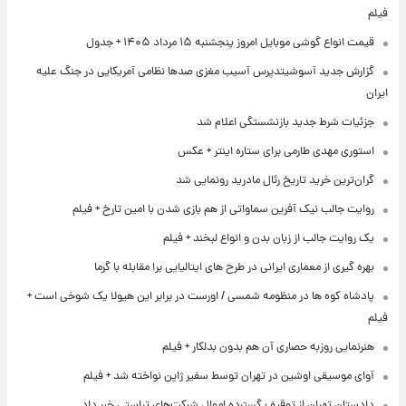
فیلم
قیمت انواع گوشی موبایل امروز پنجشنبه ۱۵ مرداد ۱۴۰۵ + جدول
گزارش جدید آسوشیتدپرس آسیب مغزی صدها نظامی آمریکایی در جنگ علیه
ایران
جزئیات شرط جدید بازنشستگی اعلام شد
استوری مهدی طارمی برای ستاره اینتر + عکس
گران‌ترین خرید تاریخ رئال مادرید رونمایی شد
روایت جالب نیک آفرین سماواتی از هم بازی شدن با امین تارخ + فیلم
یک روایت جالب از زبان بدن و انواع لبخند + فیلم
بهره گیری از معماری ایرانی در طرح های ایتالیایی برا مقابله با گرما
پادشاه کوه ها در منظومه شمسی / اورست در برابر این هیولا یک شوخی است +
فیلم
هنرنمایی روزبه حصاری آن هم بدون بدلکار + فیلم
آوای موسیقی اوشین در تهران توسط سفیر ژاپن نواخته شد + فیلم
دادستان تهران از توقیف گسترده اموال شرکت‌های تراستی خبر داد