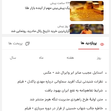
۲۳ ساعت پیش
یک پیش‌بینی مهم از آینده بازار طلا
۱ روز پیش
گران‌ترین خرید تاریخ رئال مادرید رونمایی شد
پربازدید ها
پربحث ها
۱ روز پیش
پیش‌بینی بارش‌های گسترده با ورود ال‌نینو؛ کدام
روز
هفته
ماه
سال
روزها پربارش‌تر خواهند بود؟
استایل عجیب صابر ابر وایرال شد + عکس
۱ روز پیش
شماره پیراهن خریدهای جدید پرسپولیس اعلام
نظرات شنیدنی نیک آفرید سماواتی درباره مهدی پاکدل + فیلم
شد؛ تیکدری، محبی و سرگیف با اعداد ویژه
شرایط تفاهم‌نامه به نفع ایران بهبود یافت
۱ روز پیش
متن اولیۀ طرح راهبردی مدیریت تنگه هرمز منتشر شد
جزئیات فعال‌سازی «کیف پول ایران» اعلام
شد+فیلم
خاطره جالب شهاب حسینی از فرار در دوره سربازی + فیلم