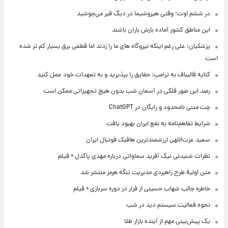
در ششم اوت؛ وقتی هیروشیما در دیگ قیر می‌جوشید
این مناطق کشور آماده بارش باران باشند
پزشکیان: علی رغم اینکه نیروگاه های ما را زدند اما قطعی برق بسیار کم تر شده
است
کنایه قالیباف به ترامپ: حقایق را بپذیرید و به تعهدات خود عمل کنید
رصد این صور فلکی در آسمان شب بدون هیچ تجهیزاتی ممکن است
چت متنی نامحدود و رایگان در ChatGPT
شرایط تفاهم‌نامه به نفع ایران بهبود یافت
سعید عزت‌اللهی ارزشمندترین هافبک فوتبال ایران
نظرات شنیدنی نیک آفرید سماواتی درباره مهدی پاکدل + فیلم
متن اولیۀ طرح راهبردی مدیریت تنگه هرمز منتشر شد
خاطره جالب شهاب حسینی از فرار در دوره سربازی + فیلم
نحوه فعالیت سیستم دید در شب
یک پیش‌بینی مهم از آینده بازار طلا