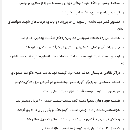
معادله جدید در تنگه هرمز؛ توافق تهران و مسقط خارج از سناریوی ترامپ
ترامپ از پایان سریع جنگ با ایران خبر داد
تصاویر کمتر دیده‌شده از شهیدان حاجی‌زاده و باقری؛ فرماندهان شهید هوافضای
ایران
هشدار درباره تخلفات سرویس مدارس؛ راهکار شکایت والدین اعلام شد
پدرام پاک آیین نماینده مدیران مسئول در هیأت نظارت بر مطبوعات
اربعین؛ حماسه باشکوه خدمت، ایثار و نجات جان انسان‌ها در مکتب سیدالشهدا
(ع)
مراکز نظامی عربستان هدف حمله قرار گرفت؛ تهدید تند علیه حکومت سعودی
لحظه احساسی دو بازیگر؛ گریه سحر دولتشاهی در آغوش غزل شاکری+فیلم
ظریفیان: مذاکره از موضع قدرت، ابزار صیانت ملی است
قیمت خودروهای سایپا تغییر کرد؛ لیست قیمت جمعه ۱۶ مرداد منتشر شد
هواشناسی هشدار داد: وزش تندباد، گردوخاک و رگبار باران تا ۵ روز آینده
واکنش ترامپ به افشای کمبود تسلیحات؛ دستور تحقیق صادر شد
۵ سال کار بیشتر برای این گروه از متقاضیان بازنشستگی