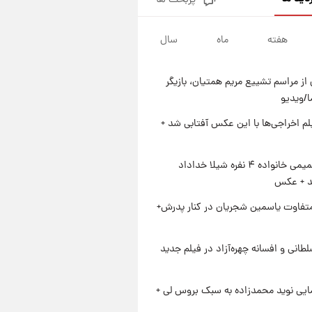
پربحث ها
کار استقلال و رامین رضاییان رسما
تمام شد + عکس / خداحافظی
صمیمانه آبی ها با رامین!
هفته
ماه
سال
۱ روز پیش
آتش اختلاف در اینستاگرام؛ تمجید
از حردانی به مذاق رضاییان خوش
از مراسم تشییع مریم همتیان، بازیگر
نیامد+عکس
۱ روز پیش
/ویدیو
پروین اعتصامی در دوران نوجوانی؛
اواخر دهه ۱۲۹۰ شمسی
یلم اخراجی‌ها با این عکس آفتابی شد +
۱ روز پیش
قدرت‌نمایی نظامی چین؛ بمب‌افکن
ژست صمیمی خانواده ۴ نفره شیلا خداداد
حامل موشک هسته‌ای در آسمان
شد + عکس
ظاهر شد
متفاوت یاسمین شجریان در کنار پدرش+
طانی و افسانه چهره‌آزاد در فیلم جدید
ایی نوید محمدزاده به سبک بروس لی +