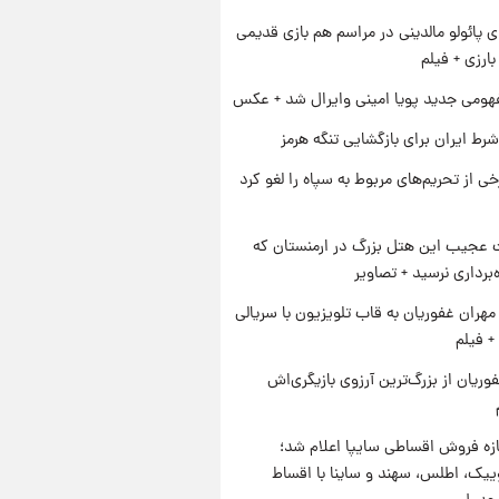
پائولو مالدینی در مراسم هم بازی قدیمی
ارزی + فیلم
ومی جدید پویا امینی وایرال شد + عکس
رط ایران برای بازگشایی تنگه هرمز
رخی از تحریم‌های مربوط به سپاه را لغو کرد
عجیب این هتل بزرگ در ارمنستان که
ه‌برداری نرسید + تصاویر
هران غفوریان به قاب تلویزیون با سریالی
+ فیلم
وریان از بزرگ‌ترین آرزوی بازیگری‌اش
زه فروش اقساطی سایپا اعلام شد؛
یک، اطلس، سهند و ساینا با اقساط