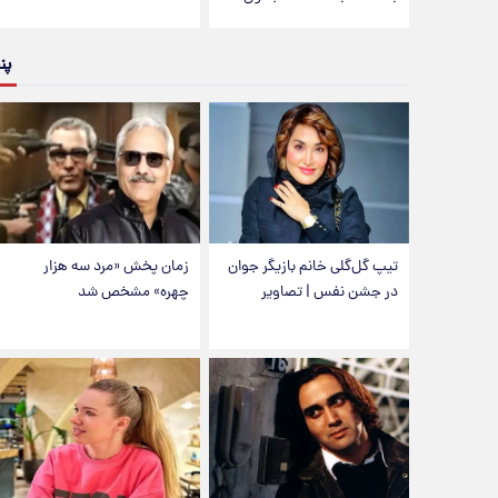
پن
تیپ گل‌گلی خانم بازیگر جوان
زمان پخش «مرد سه هزار
در جشن نفس | تصاویر
چهره» مشخص شد