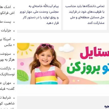
تمامی دانشگاه‌ها باید متناسب
پیام آیت‌الله خامنه‌ای به
اشک های 
با ظرفیت‌های خود در فرآیند
مجلس: وحدت ملی، مهار تورم
اش فرانکو ب
حل مسایل منطقه‌ای و ملی
و رونق تولید را در دستور کار
پست مفه
مشارکت کنند
قرار دهید
جزئیات ش
آمریکا ب
+ عکس
سرنوشت 
هرگز به بهر
بازگشت م
نوستالژیک 
مهران غف
گفت+ فیلم
شرایط تا
شاهین، کوی
جره