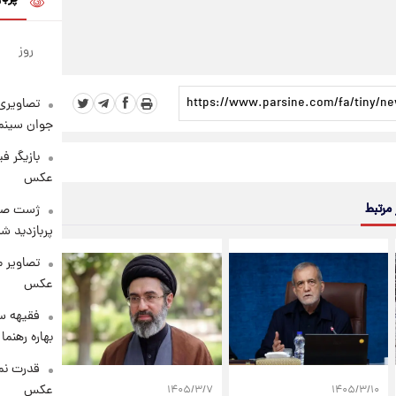
روز
تصاویری 
جوان سینما
بازیگر ف
عکس
 مرتبط
پربازدید 
تصاویر 
عکس
فقیهه سل
بهاره رهنما
قدرت نم
عکس
۱۴۰۵/۳/۷
۱۴۰۵/۳/۱۰