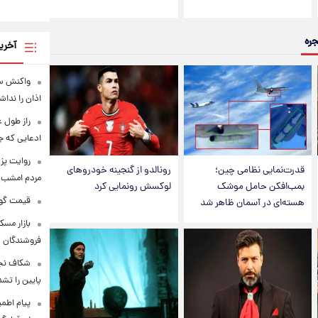
جره
آخری
واکنش سح
اذان را نداش
ادعایی که ج
روایت پزش
قدرت‌نمایی نظامی چین؛
رونالدو از گنجینه خودروهای
مردم امشب 
بمب‌افکن حامل موشک
لوکسش رونمایی کرد
قیمت گوشت قرم
هسته‌ای در آسمان ظاهر شد
بازار مسک
فروشندگان
شکاف نجو
پایین را تشد
پیام اطم