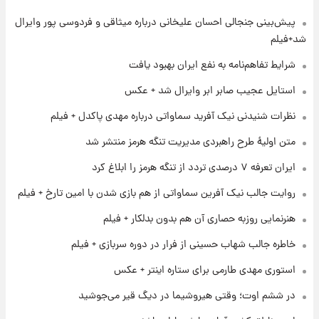
پیش‌بینی جنجالی احسان علیخانی درباره میثاقی و فردوسی پور وایرال
۱ روز پیش
تغییر تند قیمت محصولات ایران‌خودرو و سایپا
شد+فیلم
امروز پنجشنبه ۱۵ مرداد ۱۴۰۵ +جدول
شرایط تفاهم‌نامه به نفع ایران بهبود یافت
۱ روز پیش
استایل عجیب صابر ابر وایرال شد + عکس
قیمت طلا و سکه امروز پنجشنبه ۱۵ مرداد ۱۴۰۵
نظرات شنیدنی نیک آفرید سماواتی درباره مهدی پاکدل + فیلم
متن اولیۀ طرح راهبردی مدیریت تنگه هرمز منتشر شد
۱ روز پیش
ایران تعرفه ۷ درصدی تردد از تنگه هرمز را ابلاغ کرد
شارژ جدید کالابرگ برای سه دهک؛ جزئیات اعلام
شد
روایت جالب نیک آفرین سماواتی از هم بازی شدن با امین تارخ + فیلم
هنرنمایی روزبه حصاری آن هم بدون بدلکار + فیلم
۱ روز پیش
شرایط تازه فروش اقساطی سایپا اعلام شد؛
خاطره جالب شهاب حسینی از فرار در دوره سربازی + فیلم
شاهین، کوییک، اطلس، سهند و ساینا با اقساط
بلندمدت + جدول
استوری مهدی طارمی برای ستاره اینتر + عکس
۱ روز پیش
در ششم اوت؛ وقتی هیروشیما در دیگ قیر می‌جوشید
سیگنال‌های جدید برای بازار طلا؛ پیش‌بینی
قیمت سکه و طلا فردا