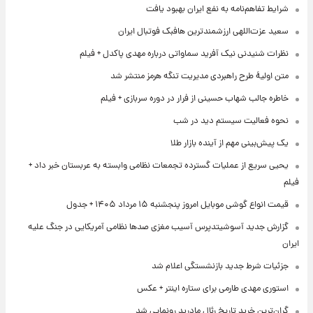
شرایط تفاهم‌نامه به نفع ایران بهبود یافت
سعید عزت‌اللهی ارزشمندترین هافبک فوتبال ایران
نظرات شنیدنی نیک آفرید سماواتی درباره مهدی پاکدل + فیلم
متن اولیۀ طرح راهبردی مدیریت تنگه هرمز منتشر شد
خاطره جالب شهاب حسینی از فرار در دوره سربازی + فیلم
نحوه فعالیت سیستم دید در شب
یک پیش‌بینی مهم از آینده بازار طلا
یحیی سریع از عملیات گسترده تجمعات نظامی وابسته به عربستان خبر داد +
فیلم
قیمت انواع گوشی موبایل امروز پنجشنبه ۱۵ مرداد ۱۴۰۵ + جدول
گزارش جدید آسوشیتدپرس آسیب مغزی صدها نظامی آمریکایی در جنگ علیه
ایران
جزئیات شرط جدید بازنشستگی اعلام شد
استوری مهدی طارمی برای ستاره اینتر + عکس
گران‌ترین خرید تاریخ رئال مادرید رونمایی شد