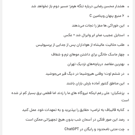
هشدار محسن رضایی درباره تنگه هرمز؛ مسیر دوم باز نخواهد شد
۶ منبع پنهان ویتامین C
این خوراکی ها مغز را نجات می‌دهند
استایل عجیب صابر ابر وایرال شد + عکس
طلب حلالیت عالیشاه از هواداران پس از جدایی از پرسپولیس
چهار ماسک خانگی برای داشتن موهای نرم و شفاف
بهترین مقاصد دریاچه‌های نزدیک تهران
در ششم اوت؛ وقتی هیروشیما در دیگ قیر می‌جوشید
این مناطق کشور آماده بارش باران باشند
پزشکیان: علی رغم اینکه نیروگاه های ما را زدند اما قطعی برق بسیار کم تر شده
است
کنایه قالیباف به ترامپ: حقایق را بپذیرید و به تعهدات خود عمل کنید
رصد این صور فلکی در آسمان شب بدون هیچ تجهیزاتی ممکن است
چت متنی نامحدود و رایگان در ChatGPT