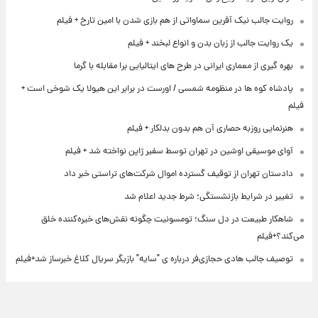
روایت جالب نیک آفرین سماواتی از هم بازی شدن با امین تارخ + فیلم
یک روایت جالب از زبان بدن و انواع لبخند + فیلم
بهره گیری از معماری ایرانی در طرح های ایتالیایی برا مقابله با گرما
پادشاه کوه ها در منظومه شمسی / اورست در برابر این هیولا یک شوخی است +
فیلم
هنرنمایی روزبه حصاری آن هم بدون بدلکار + فیلم
آوای موسیقی اوشین در تهران توسط سفیر ژاپن نواخته شد + فیلم
دادستان تهران از توقیف گسترده اموال شرکت‌های تراستی خبر داد
تغییر در شرایط بازنشستگی؛ شرط جدید اعلام شد
شاهکار طبیعت در دل سنگ؛ تومسونیت چگونه نقش‌های خیره‌کننده خلق
می‌کند؟+فیلم
توصیف جالب هادی حجازی‌فر درباره ی "سایه" بازیگر سریال کلاغ خبرساز شد+فیلم