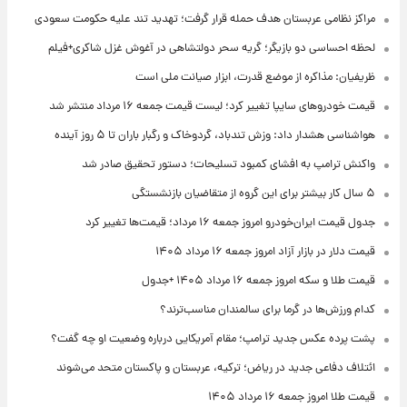
مراکز نظامی عربستان هدف حمله قرار گرفت؛ تهدید تند علیه حکومت سعودی
لحظه احساسی دو بازیگر؛ گریه سحر دولتشاهی در آغوش غزل شاکری+فیلم
ظریفیان: مذاکره از موضع قدرت، ابزار صیانت ملی است
قیمت خودروهای سایپا تغییر کرد؛ لیست قیمت جمعه ۱۶ مرداد منتشر شد
هواشناسی هشدار داد: وزش تندباد، گردوخاک و رگبار باران تا ۵ روز آینده
واکنش ترامپ به افشای کمبود تسلیحات؛ دستور تحقیق صادر شد
۵ سال کار بیشتر برای این گروه از متقاضیان بازنشستگی
جدول قیمت ایران‌خودرو امروز جمعه ۱۶ مرداد؛ قیمت‌ها تغییر کرد
قیمت دلار در بازار آزاد امروز جمعه ۱۶ مرداد ۱۴۰۵
قیمت طلا و سکه امروز جمعه ۱۶ مرداد ۱۴۰۵ +جدول
کدام ورزش‌ها در گرما برای سالمندان مناسب‌ترند؟
پشت پرده عکس جدید ترامپ؛ مقام آمریکایی درباره وضعیت او چه گفت؟
ائتلاف دفاعی جدید در ریاض؛ ترکیه، عربستان و پاکستان متحد می‌شوند
قیمت طلا امروز جمعه ۱۶ مرداد ۱۴۰۵