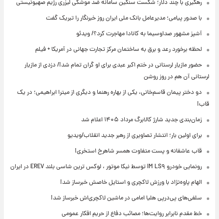
رهگیری با چند دلار؛ شکست سنگین سامانه ضد موشکی لیزری رژیم صهیونیستی
با صدور پیامی؛ مدیرعامل بانک ملی ایران روز خبرنگار را تبریک گفت
آشپز مشهور صداوسیما به کانادا مهاجرت کرد؟/ ویدئو
لحظه برخورد رعد و برق به ساختمان مرکز تجارت جهانی در آمریکا + فیلم
حضور مازیار لرستانی در ختم اکبر عبدی برای او گران تمام شد!/ دزدی از مازیار
لرستانی آن هم در روز روشن
دو دختر پیمان قاسم‌خانی، یکی از بهاره رهنما و دیگری از میترا ابراهیمی؛ در یک
قاب!
زمان‌بندی جدید شارژ کالابرگ مرداد ۱۴۰۵ اعلام شد
برای اولین بار؛ انتشار تصاویری از رهبر جدید انقلاب/ویدیو
قاب عاشقانه و پست متفاوت همسر شاهرخ استخری!
رونمایی خودرو IM LS۹ توسط نیکا موتور ، لوکس ترین شاسی بلند EREV در ایران
الهام پاوه‌نژاد با ورزش لاکچری و استایل خاصش خبرساز شد!
سلفی‌های پی‌درپی هلیا امامی در ماشین لاکچری‌اش خبرساز شد!
خط مقدم نابرابر روایت‌ها؛ مصائب دفاع از حریم افکار عمومی