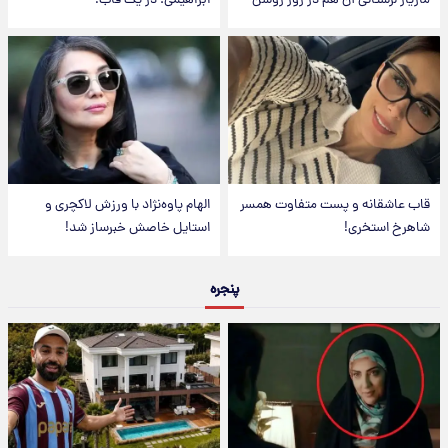
مازیار لرستانی آن هم در روز روشن
ابراهیمی؛ در یک قاب!
قاب عاشقانه و پست متفاوت همسر
الهام پاوه‌نژاد با ورزش لاکچری و
شاهرخ استخری!
استایل خاصش خبرساز شد!
پنجره