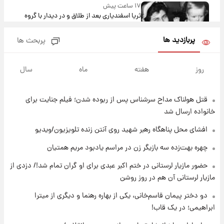
۱۷ ساعت پیش
ثریا اسفندیاری بعد از طلاق و در دیدار با گروه
بیتلز
پربازدید ها
پربحث ها
۱۶ ساعت پیش
ادعای جنجالی درباره اینفانتینو؛ اتهام پرداخت
روز
هفته
ماه
سال
پول به معشوقه با درآمد یوفا
قتل هولناک مداح سرشناس پس از ربوده شدن؛ فیلم جنایت برای
۱۷ ساعت پیش
هشدار درباره کمبود یک ماده معدنی؛ خطر
خانواده ارسال شد
آلزایمر و زوال عقل افزایش می‌یابد؟
افشای محل پناهگاه‌ رهبر شهید روی آنتن زنده تلویزیون/ویدیو
۱۷ ساعت پیش
چهره بهت‌زده سه بازیگر زن در مراسم یادبود مریم همتیان
انتقاد تند پیمان طالبی از مسئولان استقلال در
حضور مازیار لرستانی در ختم اکبر عبدی برای او گران تمام شد!/ دزدی از
پی رفتن رامین رضاییان+ عکس
مازیار لرستانی آن هم در روز روشن
۱۷ ساعت پیش
دو دختر پیمان قاسم‌خانی، یکی از بهاره رهنما و دیگری از میترا
قیمت گوشت گوساله و گوسفند امروز شنبه ۱۷
ابراهیمی؛ در یک قاب!
مرداد ۱۴۰۵ +جدول