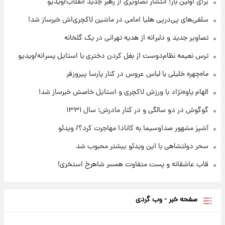
برای اولین بار؛ انتشار تصاویری از رهبر جدید انقلاب/ویدیو
۱۸ ساعت پیش
سلفی‌های پی‌درپی هلیا امامی در ماشین لاکچری‌اش خبرساز شد!
با قدرتمندترین و بادوام ترین تانک جهان آشنا
شوید+ فیلم
تصاویر جدید و دلبرانه از هدیه تهرانی در یک گلخانه
ترس نعیمه نظام‌دوست از بغل کردن دختری با استایل پسرانه/ویدیو
۱۸ ساعت پیش
قیمت طلا ۱۸عیار امروز شنبه ۱۷ مرداد ۱۴۰۵
ماه‌چهره خلیلی با لباس عروس در کنار پارسا پیروزفر
+جدول
الهام پاوه‌نژاد با ورزش لاکچری و استایل خاصش خبرساز شد!
گوگوش در دو سالگی و در کنار مادرش؛ سال ۱۳۳۱
آشپز مشهور صداوسیما به کانادا مهاجرت کرد؟/ ویدئو
سحر دولتشاهی با این ویدئو بیشتر محبوب شد
قاب عاشقانه و پست متفاوت همسر شاهرخ استخری!
صفحه خبر - وب گردی