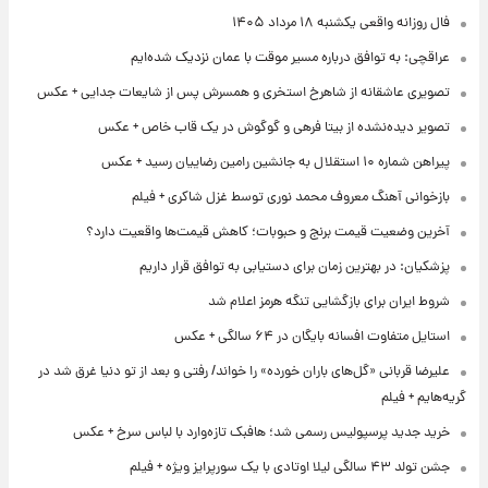
فال روزانه واقعی یکشنبه ۱۸ مرداد ۱۴۰۵
عراقچی: به توافق درباره مسیر موقت با عمان نزدیک شده‌ایم
تصویری عاشقانه از شاهرخ استخری و همسرش پس از شایعات جدایی + عکس
تصویر دیده‌نشده از بیتا فرهی و گوگوش در یک قاب خاص + عکس
پیراهن شماره ۱۰ استقلال به جانشین رامین رضاییان رسید + عکس
بازخوانی آهنگ معروف محمد نوری توسط غزل شاکری + فیلم
آخرین وضعیت قیمت برنج و حبوبات؛ کاهش قیمت‌ها واقعیت دارد؟
پزشکیان: در بهترین زمان برای دستیابی به توافق قرار داریم
شروط ایران برای بازگشایی تنگه هرمز اعلام شد
استایل متفاوت افسانه بایگان در ۶۴ سالگی + عکس
علیرضا قربانی «گل‌های باران خورده» را خواند/ رفتی و بعد از تو دنیا غرق شد در
گریه‌هایم + فیلم
خرید جدید پرسپولیس رسمی شد؛ هافبک تازه‌وارد با لباس سرخ + عکس
جشن تولد ۴۳ سالگی لیلا اوتادی با یک سورپرایز ویژه + فیلم