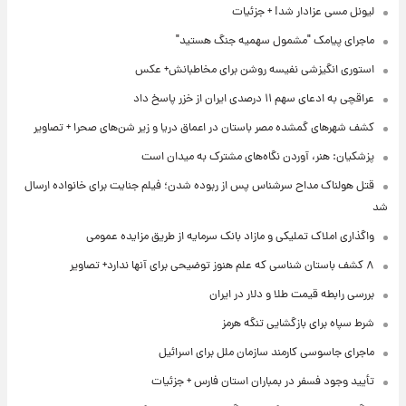
لیونل مسی عزادار شد! + جزئیات
ماجرای پیامک "مشمول سهمیه جنگ هستید"
استوری انگیزشی نفیسه روشن برای مخاطبانش+ عکس
عراقچی به ادعای سهم ۱۱ درصدی ایران از خزر پاسخ داد
کشف شهرهای گمشده مصر باستان در اعماق دریا و زیر شن‌های صحرا + تصاویر
پزشکیان: هنر، آوردن نگاه‌های مشترک به میدان است
قتل هولناک مداح سرشناس پس از ربوده شدن؛ فیلم جنایت برای خانواده ارسال
شد
واگذاری املاک تملیکی و مازاد بانک سرمایه از طریق مزایده عمومی
۸ کشف باستان شناسی که علم هنوز توضیحی برای آنها ندارد+ تصاویر
بررسی رابطه قیمت طلا و دلار در ایران
شرط سپاه برای بازگشایی تنگه هرمز
ماجرای جاسوسی کارمند سازمان ملل برای اسرائیل
تأیید وجود فسفر در بمباران استان فارس + جزئیات