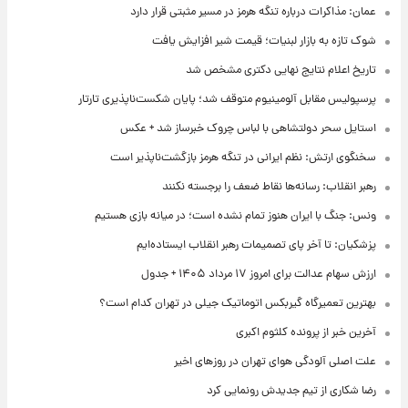
عمان: مذاکرات درباره تنگه هرمز در مسیر مثبتی قرار دارد
شوک تازه به بازار لبنیات؛ قیمت شیر افزایش یافت
تاریخ اعلام نتایج نهایی دکتری مشخص شد
پرسپولیس مقابل آلومینیوم متوقف شد؛ پایان شکست‌ناپذیری تارتار
استایل سحر دولتشاهی با لباس چروک خبرساز شد + عکس
سخنگوی ارتش: نظم ایرانی در تنگه هرمز بازگشت‌ناپذیر است
رهبر انقلاب: رسانه‌ها نقاط ضعف را برجسته نکنند
ونس: جنگ با ایران هنوز تمام نشده است؛ در میانه بازی هستیم
پزشکیان: تا آخر پای تصمیمات رهبر انقلاب ایستاده‌ایم
ارزش سهام عدالت برای امروز ۱۷ مرداد ۱۴۰۵ + جدول
بهترین تعمیرگاه گیربکس اتوماتیک جیلی در تهران کدام است؟
آخرین خبر از پرونده کلثوم اکبری
علت اصلی آلودگی هوای تهران در روزهای اخیر
رضا شکاری از تیم جدیدش رونمایی کرد