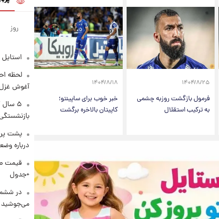
روز
استایل 
لحظه احس
۱۴۰۴/۸/۱۸
۱۴۰۴/۸/۲۵
آغوش غزل 
فرمول بازگشت روزبه چشمی
خبر خوب برای ساپینتو؛
۵ سال 
به ترکیب استقلال
کاپیتان بالاخره برگشت
بازنشستگی
پشت پرد
درباره وض
+جدول
در ششم 
می‌جوشید