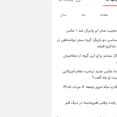
پربحث ها
جزئیات فعال‌سازی «کیف پول
ایران» اعلام شد+فیلم
هفته
ماه
سال
۱ روز پیش
تغییر تند قیمت محصولات
ایران‌خودرو و سایپا امروز پنجشنبه
عجیب صابر ابر وایرال شد + عکس
۱۵ مرداد ۱۴۰۵ +جدول
۱ روز پیش
قیمت طلا و سکه امروز پنجشنبه
اسی دو بازیگر؛ گریه سحر دولتشاهی در
۱۵ مرداد ۱۴۰۵
شاکری+فیلم
۱ روز پیش
کار بیشتر برای این گروه از متقاضیان
شارژ جدید کالابرگ برای سه
دهک؛ جزئیات اعلام شد
ه عکس جدید ترامپ؛ مقام آمریکایی
عیت او چه گفت؟
قیمت طلا و سکه امروز جمعه ۱۶ مرداد ۱۴۰۵
اوت؛ وقتی هیروشیما در دیگ قیر