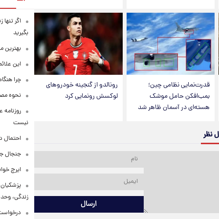
اگر تنها 
بگیرید
بهترین م
این علائ
چرا هنگام
قدرت‌نمایی نظامی چین؛
رونالدو از گنجینه خودروهای
نحوه مصرف
بمب‌افکن حامل موشک
لوکسش رونمایی کرد
هسته‌ای در آسمان ظاهر شد
روزنامه ع
نیست
ل نظر
احتمال د
جنجال جد
ایرج خوا
پزشکیان:
زندگی، وحد
ارسال
درخواست 