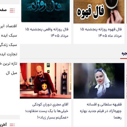
صفحه
اقتصاد ایر
فال قهوه روزانه پنجشنبه ۱۵
فال روزانه واقعی پنجشنبه ۱۵
سبک ایده 
مرداد ماه ۱۴۰۵
مرداد ۱۴۰۵
سبک زندگی 
جره
تجارت ایده
تازه ترین خ
مبل ال
فقیهه سلطانی و افسانه
آقای مجریِ دوران کودکی
چهره‌آزاد در فیلم جدید بهاره
خیلی‌ها با یک پست متفاوت؛
رهنما
«غمگینم بسیار زیاد»!
آخری