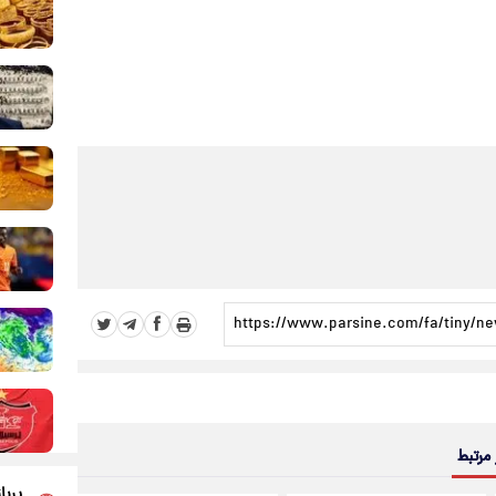
 مرتبط
پربا