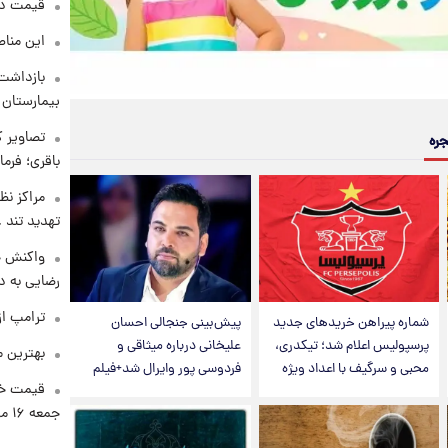
قیمت دلار د
این مناط
بازداشت 
بیمارستان 
تصاویر ک
جره
باقری؛ فرم
مراکز نظ
تهدید تند
واکنش خ
رضایی به د
ترامپ از
شماره پیراهن خریدهای جدید
پیش‌بینی جنجالی احسان
پرسپولیس اعلام شد؛ تیکدری،
علیخانی درباره میثاقی و
بهترین م
محبی و سرگیف با اعداد ویژه
فردوسی پور وایرال شد+فیلم
قیمت خو
جمعه ۱۶ مرداد منتشر شد