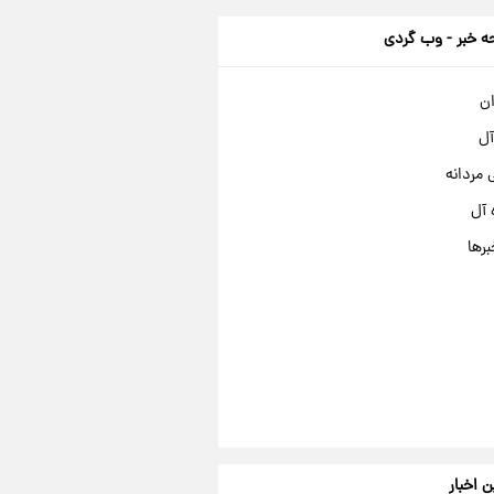
 خبر - وب گردی
ان
آل
مردانه
 آل
برها
ن اخبار