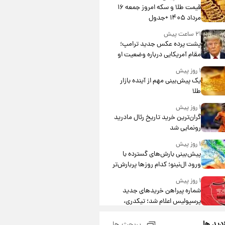
قیمت طلا و سکه امروز جمعه ۱۶
مرداد ۱۴۰۵ +جدول
۲۱ ساعت پیش
پشت پرده عکس جدید ترامپ؛
مقام آمریکایی درباره وضعیت او
چه گفت؟
۱ روز پیش
یک پیش‌بینی مهم از آینده بازار
طلا
۱ روز پیش
گران‌ترین خرید تاریخ رئال مادرید
رونمایی شد
۱ روز پیش
پیش‌بینی بارش‌های گسترده با
ورود ال‌نینو؛ کدام روزها پربارش‌تر
خواهند بود؟
۱ روز پیش
شماره پیراهن خریدهای جدید
پرسپولیس اعلام شد؛ تیکدری،
محبی و سرگیف با اعداد ویژه
۱ روز پیش
زدید ها