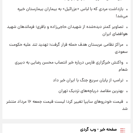
بازداشت مردی که با لباس «عزرائیل» به بیماران بیمارستان خیره
می‌شد!
۱ روز پیش
شارژ جدید کالابرگ برای سه دهک؛ جزئیات اعلام
تصاویر کمتر دیده‌شده از شهیدان حاجی‌زاده و باقری؛ فرماندهان شهید
شد
هوافضای ایران
مراکز نظامی عربستان هدف حمله قرار گرفت؛ تهدید تند علیه حکومت
سعودی
واکنش خبرگزاری فارس درباره خبر انتصاب محسن رضایی به دبیری
شعام
ترامپ از پایان سریع جنگ با ایران خبر داد
بهترین مقاصد دریاچه‌های نزدیک تهران
قیمت خودروهای سایپا تغییر کرد؛ لیست قیمت جمعه ۱۶ مرداد منتشر
شد
صفحه خبر - وب گردی