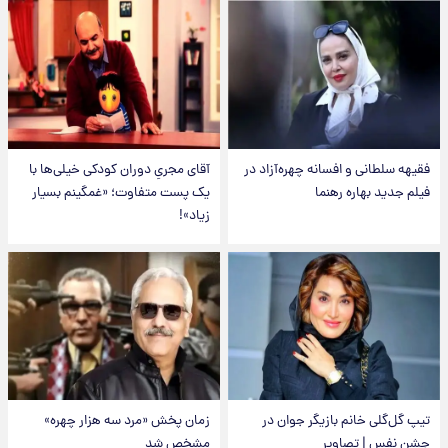
فقیهه سلطانی و افسانه چهره‌آزاد در
آقای مجریِ دوران کودکی خیلی‌ها با
فیلم جدید بهاره رهنما
یک پست متفاوت؛ «غمگینم بسیار
زیاد»!
تیپ گل‌گلی خانم بازیگر جوان در
زمان پخش «مرد سه هزار چهره»
جشن نفس | تصاویر
مشخص شد