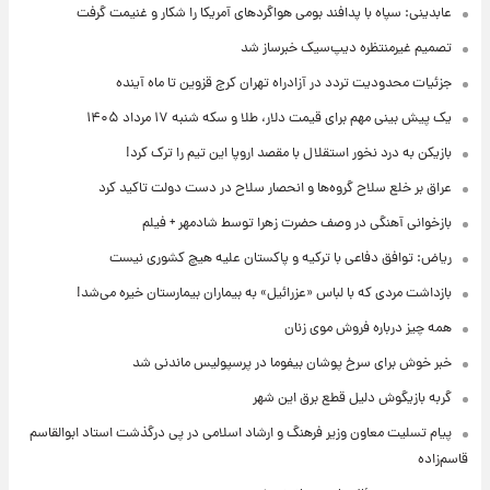
عابدینی: سپاه با پدافند بومی هواگردهای آمریکا را شکار و غنیمت گرفت
تصمیم غیرمنتظره دیپ‌سیک خبرساز شد
جزئیات محدودیت تردد در آزادراه تهران کرج قزوین تا ماه آینده
یک پیش ‌بینی مهم برای قیمت دلار، طلا و سکه شنبه ۱۷ مرداد ۱۴۰۵
بازیکن به درد نخور استقلال با مقصد اروپا این تیم را ترک کرد!
عراق بر خلع سلاح گروه‌ها و انحصار سلاح در دست دولت تاکید کرد
بازخوانی آهنگی در وصف حضرت زهرا توسط شادمهر + فیلم
ریاض: توافق دفاعی با ترکیه و پاکستان علیه هیچ کشوری نیست
بازداشت مردی که با لباس «عزرائیل» به بیماران بیمارستان خیره می‌شد!
همه چیز درباره فروش موی زنان
خبر خوش برای سرخ پوشان بیفوما در پرسپولیس ماندنی شد
گربه بازیگوش دلیل قطع برق این شهر
پیام تسلیت معاون وزیر فرهنگ و ارشاد اسلامی در پی درگذشت استاد ابوالقاسم
قاسم‌زاده