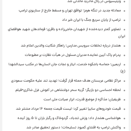
وینیسیوس در رئال مادرید ماندنی شد
معادله جدید در تنگه هرمز؛ توافق تهران و مسقط خارج از سناریوی ترامپ
ترامپ از پایان سریع جنگ با ایران خبر داد
تصاویر کمتر دیده‌شده از شهیدان حاجی‌زاده و باقری؛ فرماندهان شهید هوافضای
ایران
هشدار درباره تخلفات سرویس مدارس؛ راهکار شکایت والدین اعلام شد
پدرام پاک آیین نماینده مدیران مسئول در هیأت نظارت بر مطبوعات
اربعین؛ حماسه باشکوه خدمت، ایثار و نجات جان انسان‌ها در مکتب سیدالشهدا
(ع)
مراکز نظامی عربستان هدف حمله قرار گرفت؛ تهدید تند علیه حکومت سعودی
لحظه احساسی دو بازیگر؛ گریه سحر دولتشاهی در آغوش غزل شاکری+فیلم
ظریفیان: مذاکره از موضع قدرت، ابزار صیانت ملی است
قیمت خودروهای سایپا تغییر کرد؛ لیست قیمت جمعه ۱۶ مرداد منتشر شد
هواشناسی هشدار داد: وزش تندباد، گردوخاک و رگبار باران تا ۵ روز آینده
واکنش ترامپ به افشای کمبود تسلیحات؛ دستور تحقیق صادر شد