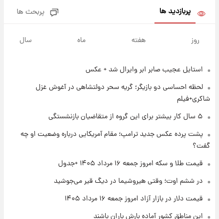
پربازدید ها
پربحث ها
۱ روز پیش
پیش‌بینی بارش‌های گسترده با ورود ال‌نینو؛ کدام
روز
هفته
ماه
سال
روزها پربارش‌تر خواهند بود؟
استایل عجیب صابر ابر وایرال شد + عکس
۱ روز پیش
شماره پیراهن خریدهای جدید پرسپولیس اعلام
لحظه احساسی دو بازیگر؛ گریه سحر دولتشاهی در آغوش غزل
شد؛ تیکدری، محبی و سرگیف با اعداد ویژه
شاکری+فیلم
۱ روز پیش
۵ سال کار بیشتر برای این گروه از متقاضیان بازنشستگی
جزئیات فعال‌سازی «کیف پول ایران» اعلام
پشت پرده عکس جدید ترامپ؛ مقام آمریکایی درباره وضعیت او چه
شد+فیلم
گفت؟
۱ روز پیش
قیمت طلا و سکه امروز جمعه ۱۶ مرداد ۱۴۰۵ +جدول
تغییر تند قیمت محصولات ایران‌خودرو و سایپا
امروز پنجشنبه ۱۵ مرداد ۱۴۰۵ +جدول
در ششم اوت؛ وقتی هیروشیما در دیگ قیر می‌جوشید
قیمت دلار در بازار آزاد امروز جمعه ۱۶ مرداد ۱۴۰۵
۱ روز پیش
این مناطق کشور آماده بارش باران باشند
قیمت طلا و سکه امروز پنجشنبه ۱۵ مرداد ۱۴۰۵