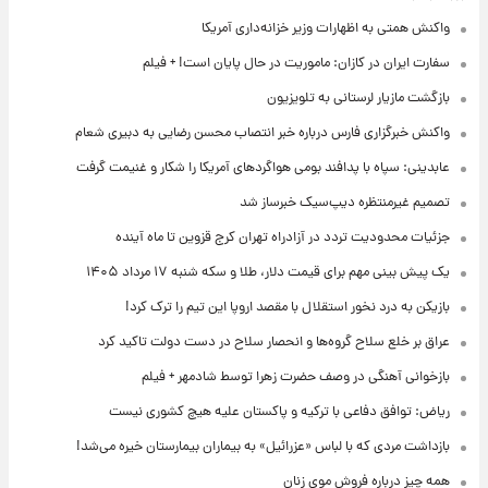
واکنش همتی به اظهارات وزیر خزانه‌داری آمریکا
سفارت ایران در کازان: ماموریت در حال پایان است! + فیلم
بازگشت مازیار لرستانی به تلویزیون
واکنش خبرگزاری فارس درباره خبر انتصاب محسن رضایی به دبیری شعام
عابدینی: سپاه با پدافند بومی هواگردهای آمریکا را شکار و غنیمت گرفت
تصمیم غیرمنتظره دیپ‌سیک خبرساز شد
جزئیات محدودیت تردد در آزادراه تهران کرج قزوین تا ماه آینده
یک پیش ‌بینی مهم برای قیمت دلار، طلا و سکه شنبه ۱۷ مرداد ۱۴۰۵
بازیکن به درد نخور استقلال با مقصد اروپا این تیم را ترک کرد!
عراق بر خلع سلاح گروه‌ها و انحصار سلاح در دست دولت تاکید کرد
بازخوانی آهنگی در وصف حضرت زهرا توسط شادمهر + فیلم
ریاض: توافق دفاعی با ترکیه و پاکستان علیه هیچ کشوری نیست
بازداشت مردی که با لباس «عزرائیل» به بیماران بیمارستان خیره می‌شد!
همه چیز درباره فروش موی زنان