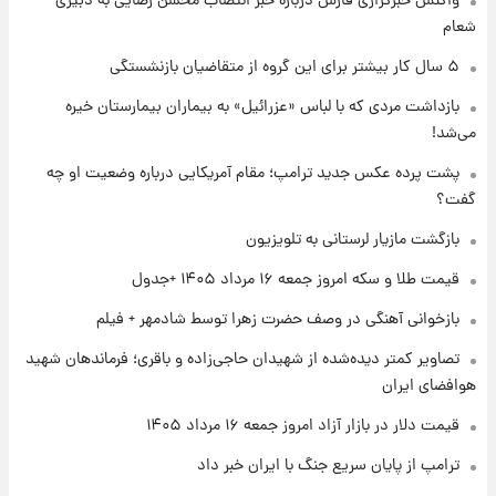
واکنش خبرگزاری فارس درباره خبر انتصاب محسن رضایی به دبیری
شعام
۱ روز پیش
شماره پیراهن خریدهای جدید پرسپولیس اعلام
۵ سال کار بیشتر برای این گروه از متقاضیان بازنشستگی
شد؛ تیکدری، محبی و سرگیف با اعداد ویژه
بازداشت مردی که با لباس «عزرائیل» به بیماران بیمارستان خیره
می‌شد!
۱ روز پیش
جزئیات فعال‌سازی «کیف پول ایران» اعلام
پشت پرده عکس جدید ترامپ؛ مقام آمریکایی درباره وضعیت او چه
شد+فیلم
گفت؟
بازگشت مازیار لرستانی به تلویزیون
۱ روز پیش
تغییر تند قیمت محصولات ایران‌خودرو و سایپا
قیمت طلا و سکه امروز جمعه ۱۶ مرداد ۱۴۰۵ +جدول
امروز پنجشنبه ۱۵ مرداد ۱۴۰۵ +جدول
بازخوانی آهنگی در وصف حضرت زهرا توسط شادمهر + فیلم
۱ روز پیش
تصاویر کمتر دیده‌شده از شهیدان حاجی‌زاده و باقری؛ فرماندهان شهید
قیمت طلا و سکه امروز پنجشنبه ۱۵ مرداد ۱۴۰۵
هوافضای ایران
قیمت دلار در بازار آزاد امروز جمعه ۱۶ مرداد ۱۴۰۵
ترامپ از پایان سریع جنگ با ایران خبر داد