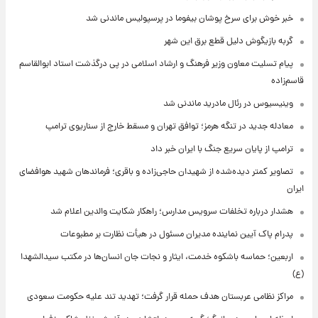
خبر خوش برای سرخ پوشان بیفوما در پرسپولیس ماندنی شد
گربه بازیگوش دلیل قطع برق این شهر
پیام تسلیت معاون وزیر فرهنگ و ارشاد اسلامی در پی درگذشت استاد ابوالقاسم
قاسم‌زاده
وینیسیوس در رئال مادرید ماندنی شد
معادله جدید در تنگه هرمز؛ توافق تهران و مسقط خارج از سناریوی ترامپ
ترامپ از پایان سریع جنگ با ایران خبر داد
تصاویر کمتر دیده‌شده از شهیدان حاجی‌زاده و باقری؛ فرماندهان شهید هوافضای
ایران
هشدار درباره تخلفات سرویس مدارس؛ راهکار شکایت والدین اعلام شد
پدرام پاک آیین نماینده مدیران مسئول در هیأت نظارت بر مطبوعات
اربعین؛ حماسه باشکوه خدمت، ایثار و نجات جان انسان‌ها در مکتب سیدالشهدا
(ع)
مراکز نظامی عربستان هدف حمله قرار گرفت؛ تهدید تند علیه حکومت سعودی