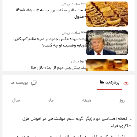
۲۳ ساعت پیش
قیمت طلا و سکه امروز جمعه ۱۶ مرداد ۱۴۰۵
+جدول
۲۳ ساعت پیش
پشت پرده عکس جدید ترامپ؛ مقام آمریکایی
درباره وضعیت او چه گفت؟
۱ روز پیش
یک پیش‌بینی مهم از آینده بازار طلا
پربازدید ها
پربحث ها
۱ روز پیش
گران‌ترین خرید تاریخ رئال مادرید رونمایی شد
روز
هفته
ماه
سال
لحظه احساسی دو بازیگر؛ گریه سحر دولتشاهی در آغوش غزل
۱ روز پیش
پیش‌بینی بارش‌های گسترده با ورود ال‌نینو؛ کدام
شاکری+فیلم
روزها پربارش‌تر خواهند بود؟