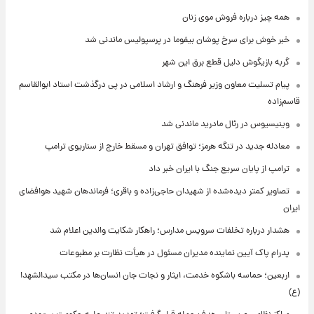
همه چیز درباره فروش موی زنان
خبر خوش برای سرخ پوشان بیفوما در پرسپولیس ماندنی شد
گربه بازیگوش دلیل قطع برق این شهر
پیام تسلیت معاون وزیر فرهنگ و ارشاد اسلامی در پی درگذشت استاد ابوالقاسم
قاسم‌زاده
وینیسیوس در رئال مادرید ماندنی شد
معادله جدید در تنگه هرمز؛ توافق تهران و مسقط خارج از سناریوی ترامپ
ترامپ از پایان سریع جنگ با ایران خبر داد
تصاویر کمتر دیده‌شده از شهیدان حاجی‌زاده و باقری؛ فرماندهان شهید هوافضای
ایران
هشدار درباره تخلفات سرویس مدارس؛ راهکار شکایت والدین اعلام شد
پدرام پاک آیین نماینده مدیران مسئول در هیأت نظارت بر مطبوعات
اربعین؛ حماسه باشکوه خدمت، ایثار و نجات جان انسان‌ها در مکتب سیدالشهدا
(ع)