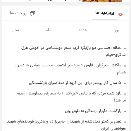
+جدول
پربازدید ها
پربحث ها
۱ روز پیش
پشت پرده عکس جدید ترامپ؛ مقام آمریکایی
روز
هفته
ماه
سال
درباره وضعیت او چه گفت؟
لحظه احساسی دو بازیگر؛ گریه سحر دولتشاهی در آغوش غزل
۱ روز پیش
یک پیش‌بینی مهم از آینده بازار طلا
شاکری+فیلم
واکنش خبرگزاری فارس درباره خبر انتصاب محسن رضایی به دبیری
شعام
۱ روز پیش
گران‌ترین خرید تاریخ رئال مادرید رونمایی شد
۵ سال کار بیشتر برای این گروه از متقاضیان بازنشستگی
بازداشت مردی که با لباس «عزرائیل» به بیماران بیمارستان خیره
می‌شد!
۱ روز پیش
پیش‌بینی بارش‌های گسترده با ورود ال‌نینو؛ کدام
بازگشت مازیار لرستانی به تلویزیون
روزها پربارش‌تر خواهند بود؟
تصاویر کمتر دیده‌شده از شهیدان حاجی‌زاده و باقری؛ فرماندهان شهید
هوافضای ایران
۱ روز پیش