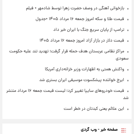
شماره پیراهن خریدهای جدید پرسپولیس اعلام
بازخوانی آهنگی در وصف حضرت زهرا توسط شادمهر + فیلم
شد؛ تیکدری، محبی و سرگیف با اعداد ویژه
قیمت طلا و سکه امروز جمعه ۱۶ مرداد ۱۴۰۵ +جدول
۱ روز پیش
ترامپ از پایان سریع جنگ با ایران خبر داد
جزئیات فعال‌سازی «کیف پول ایران» اعلام
شد+فیلم
قیمت دلار در بازار آزاد امروز جمعه ۱۶ مرداد ۱۴۰۵
مراکز نظامی عربستان هدف حمله قرار گرفت؛ تهدید تند علیه حکومت
سعودی
واکنش همتی به اظهارات وزیر خزانه‌داری آمریکا
ایرج خواننده پیشکسوت موسیقی ایران بستری شد
قیمت خودروهای سایپا تغییر کرد؛ لیست قیمت جمعه ۱۶ مرداد منتشر
شد
این علائم یعنی کبدتان در خطر است
صفحه خبر - وب گردی