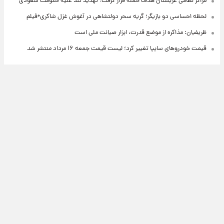
مراکز نظامی عربستان هدف حمله قرار گرفت؛ تهدید تند علیه حکومت سعودی
لحظه احساسی دو بازیگر؛ گریه سحر دولتشاهی در آغوش غزل شاکری+فیلم
ظریفیان: مذاکره از موضع قدرت، ابزار صیانت ملی است
قیمت خودروهای سایپا تغییر کرد؛ لیست قیمت جمعه ۱۶ مرداد منتشر شد