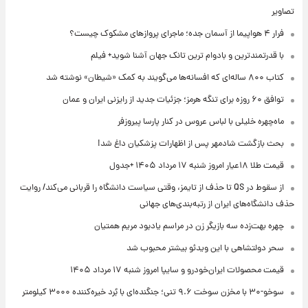
تصاویر
فرار ۴ هواپیما از آسمان جده؛ ماجرای پروازهای مشکوک چیست؟
با قدرتمندترین و بادوام ترین تانک جهان آشنا شوید+ فیلم
کتاب ۸۰۰ ساله‌ای که افسانه‌ها می‌گویند به کمک «شیطان» نوشته شد
توافق ۶۰ روزه برای تنگه هرمز؛ جزئیات جدید از رایزنی ایران و عمان
ماه‌چهره خلیلی با لباس عروس در کنار پارسا پیروزفر
بحث بازگشت شادمهر پس از اظهارات پزشکیان داغ شد!
قیمت طلا ۱۸عیار امروز شنبه ۱۷ مرداد ۱۴۰۵ +جدول
از سقوط در QS تا حذف از تایمز، وقتی سیاست دانشگاه را قربانی می‌کند/ روایت
حذف دانشگاه‌های ایران از رتبه‌بندی‌های جهانی
چهره بهت‌زده سه بازیگر زن در مراسم یادبود مریم همتیان
سحر دولتشاهی با این ویدئو بیشتر محبوب شد
قیمت محصولات ایران‌خودرو و سایپا امروز شنبه ۱۷ مرداد ۱۴۰۵
سوخو-۳۰ با مخزن سوخت ۹.۶ تنی؛ جنگنده‌ای با بُرد خیره‌کننده ۳۰۰۰ کیلومتر