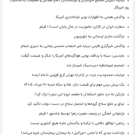
بیانیه دبیرکل مجمع خبرنگاران و نویسندگان دفاع مقدس و مقاومت به مناسبت
روز خبرنگار
واکنش همتی به اظهارات وزیر خزانه‌داری آمریکا
سفارت ایران در کازان: ماموریت در حال پایان است! + فیلم
بازگشت مازیار لرستانی به تلویزیون
واکنش خبرگزاری فارس درباره خبر انتصاب محسن رضایی به دبیری شعام
عابدینی: سپاه با پدافند بومی هواگردهای آمریکا را شکار و غنیمت گرفت
تصمیم غیرمنتظره دیپ‌سیک خبرساز شد
جزئیات محدودیت تردد در آزادراه تهران کرج قزوین تا ماه آینده
یک پیش ‌بینی مهم برای قیمت دلار، طلا و سکه شنبه ۱۷ مرداد ۱۴۰۵
بازیکن به درد نخور استقلال با مقصد اروپا این تیم را ترک کرد!
عراق بر خلع سلاح گروه‌ها و انحصار سلاح در دست دولت تاکید کرد
بازخوانی آهنگی در وصف حضرت زهرا توسط شادمهر + فیلم
ریاض: توافق دفاعی با ترکیه و پاکستان علیه هیچ کشوری نیست
بازداشت مردی که با لباس «عزرائیل» به بیماران بیمارستان خیره می‌شد!