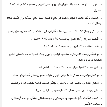
تغییر تند قیمت محصولات ایران‌خودرو و سایپا امروز پنجشنبه ۱۵ مرداد ۱۴۰۵
+جدول
هشدار بانک جهانی؛ هوش مصنوعی هم فرصت است، هم ریسک برای اقتصادهای
درحال توسعه
پنتاگون و راز F-۳۵؛ حذف بی‌سابقه گزارش‌های عملکرد جنگنده‌های نسل پنجم
قیمت دلار بازار آزاد امروز پنجشنبه ۱۵ مرداد ۱۴۰۵ +جدول
قیمت طلا و سکه امروز پنجشنبه ۱۵ مرداد ۱۴۰۵
واشنگتن‌پست فاش کرد: مشاجره ترامپ با وزیر جنگ آمریکا بر سر کاهش ذخایر
مهمات در نبرد با ایران
شارژ جدید کالابرگ برای سه دهک؛ جزئیات اعلام شد
واکنش ونس به مذاکرات با ایران؛ تهران طرف دشواری برای گفت‌وگو است
ادعای جنجالی ترامپ؛ ایران به‌دنبال توافق است، گزینه نظامی هم پابرجاست
آش یخ؛ غذای سنتی خنکی که تابستان را دلپذیرتر می‌کند
کشف شگفت‌انگیز طلسم‌های سوسکی و مجسمه‌های سنگی در یک گورستان
باستانی + عکس