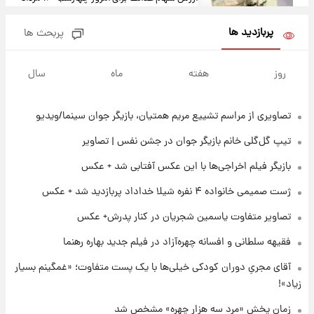
+ جدول
پربازدید ها
پربحث ها
۲۲ ساعت پیش
آغاز طرح جدید فروش مشارکت در تولید سایپا؛
روز
هفته
ماه
سال
نام خودرو، مبلغ پیش پرداخت و زمان تحویل |
سود مشارکت چند درصد است؟
تصاویری از مراسم تشییع مریم همتیان، بازیگر جوان سینما/ویدیو
۲۳ ساعت پیش
زمان پخش «مرد سه هزار چهره» مشخص شد
تیپ گل‌گلی خانم بازیگر جوان در جشن نفس | تصاویر
بازیگر فیلم اخراجی‌ها با این عکس آفتابی شد + عکس
۲۳ ساعت پیش
ژست صمیمی خانواده ۴ نفره شیلا خداداد پربازدید شد + عکس
کار استقلال و رامین رضاییان رسما تمام شد +
عکس / خداحافظی صمیمانه آبی ها با رامین!
تصاویر متفاوت یاسمین شجریان در کنار پدرش+ عکس
فقیهه سلطانی و افسانه چهره‌آزاد در فیلم جدید بهاره رهنما
۱ روز پیش
آتش اختلاف در اینستاگرام؛ تمجید از حردانی به
آقای مجریِ دوران کودکی خیلی‌ها با یک پست متفاوت؛ «غمگینم بسیار
مذاق رضاییان خوش نیامد+عکس
زیاد»!
زمان پخش «مرد سه هزار چهره» مشخص شد
۱ روز پیش