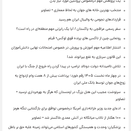
یک پژوهش مهم درخصوص پروتئین مورد نیاز بدن
منتخب بهترین خانه های جهان به لحاظ معماری + تصاویر
قراردادهای نجومی به والیبال ایران هم رسید
سفر رسمی عراقچی به پاکستان / آیا یک رایزنی مهم منطقه‌ای در راه است؟
رونمایی چین از تاکسی های پرنده فوق لوکس+ فیلم
انتشار اطلاعیه مهم آموزش و پرورش در خصوص امتحانات نهایی دانش‌آموزان
این قانون سربازی به نفع بیرانوند شد!
تلاش ناامیدانه‌ دولت دونالد ترامپ در پیدا کردن راه خروج از جنگ با ایران
در چهار ماه نخست ۱۴۰۵ رقم خورد؛ پرداخت بیش از ۸ همت وام ازدواج به
زوج‌های جوان توسط بانک ملی ایران
سرنوشت عجیب این هتل بزرگ در ارمنستان که هرگز به بهره‌برداری نرسید +
تصاویر
ادعای جدید وزیر خزانه‌داری آمریکا درخصوص توافق برای بازگشایی تنگه هرمز
۱۰۰ هکتار از تالاب میانکاله در آتش عمدی خاکستر شد + تصاویر
پزشکیان: وحدت و همبستگی کشورهای اسلامی می‌تواند زمینه غلبه حق بر باطل