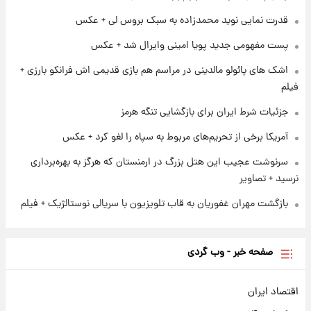
پروین اعتصامی در دوران نوجوانی؛ اواخر دهه
قدرت نمایی نوید محمدزاده به سبک بروس لی + عکس
۱۲۹۰ شمسی
پست مفهومی جدید پویا امینی وایرال شد + عکس
۱ روز پیش
اشک های پائولو مالدینی در مراسم هم بازی قدیمی اش فرانکو بارزی +
قدرت‌نمایی نظامی چین؛ بمب‌افکن حامل موشک
فیلم
هسته‌ای در آسمان ظاهر شد
جزئیات شرط ایران برای بازگشایی تنگه هرمز
آمریکا برخی از تحریم‌های مربوط به سپاه را لغو کرد + عکس
سرنوشت عجیب این هتل بزرگ در ارمنستان که هرگز به بهره‌برداری
نرسید + تصاویر
بازگشت مهران غفوریان به قاب تلویزیون با سریالی نوستالژیک + فیلم
صفحه خبر - وب گردی
اقتصاد ایران