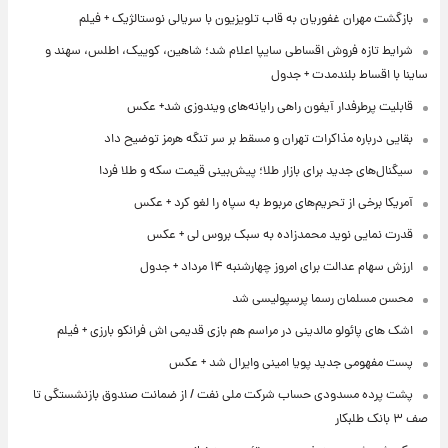
بازگشت مهران غفوریان به قاب تلویزیون با سریالی نوستالژیک + فیلم
شرایط تازه فروش اقساطی سایپا اعلام شد؛ شاهین، کوییک، اطلس، سهند و
ساینا با اقساط بلندمدت + جدول
قابلیت پرطرفدار آیفون راهی رایانه‌های ویندوزی شد+ عکس
بقایی درباره مذاکرات تهران و مسقط بر سر تنگه هرمز توضیح داد
سیگنال‌های جدید برای بازار طلا؛ پیش‌بینی قیمت سکه و طلا فردا
آمریکا برخی از تحریم‌های مربوط به سپاه را لغو کرد + عکس
قدرت نمایی نوید محمدزاده به سبک بروس لی + عکس
ارزش سهام عدالت برای امروز چهارشنبه ۱۴ مرداد + جدول
محسن مسلمان رسما پرسپولیسی شد
اشک های پائولو مالدینی در مراسم هم بازی قدیمی اش فرانکو بارزی + فیلم
پست مفهومی جدید پویا امینی وایرال شد + عکس
پشت پرده‌ مسدودی حساب شرکت ملی نفت / از ضمانت صندوق بازنشستگی تا
صف ۳ بانک طلبکار