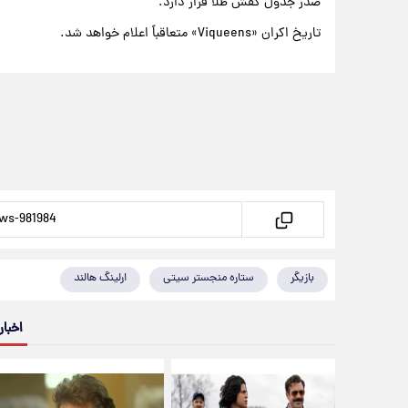
صدر جدول کفش طلا قرار دارد.
تاریخ اکران «Viqueens» متعاقباً اعلام خواهد شد.
بازیگر
ستاره منجستر سیتی
ارلینگ هالند
اخبار