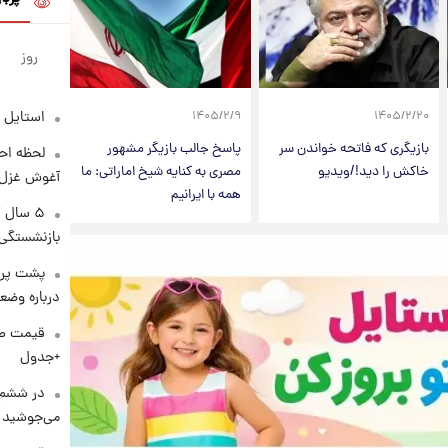
روز
استایل 
۱۴۰۵/۲/۹
۱۴۰۵/۲/۲۰
بازیگری که فاتحه خواندن سر
پاسخ جالب بازیگر مشهور
لحظه احس
خاکش را دید!/ویدیو
مصری به کنایه شیخ اماراتی: ما
آغوش غزل 
همه‌ با ایرانیم
۵ سال 
بازنشستگی
پشت پرد
درباره وض
+جدول
در ششم 
می‌جوشید