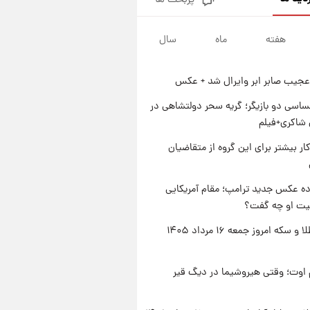
پربحث ها
جزئیات فعال‌سازی «کیف پول
ایران» اعلام شد+فیلم
هفته
ماه
سال
۱ روز پیش
تغییر تند قیمت محصولات
ایران‌خودرو و سایپا امروز پنجشنبه
عجیب صابر ابر وایرال شد + عکس
۱۵ مرداد ۱۴۰۵ +جدول
۱ روز پیش
قیمت طلا و سکه امروز پنجشنبه
اسی دو بازیگر؛ گریه سحر دولتشاهی در
۱۵ مرداد ۱۴۰۵
شاکری+فیلم
۱ روز پیش
کار بیشتر برای این گروه از متقاضیان
شارژ جدید کالابرگ برای سه
دهک؛ جزئیات اعلام شد
ه عکس جدید ترامپ؛ مقام آمریکایی
عیت او چه گفت؟
قیمت طلا و سکه امروز جمعه ۱۶ مرداد ۱۴۰۵
اوت؛ وقتی هیروشیما در دیگ قیر