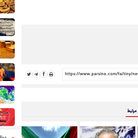
 مرتبط
پربا