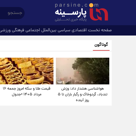
صفحه نخست
اقتصادی
سیاسی
بین‌الملل
اجتماعی
فرهنگی
ورزشی
گوناگون
هواشناسی هشدار داد: وزش
قیمت طلا و سکه امروز جمعه ۱۶
تندباد، گردوخاک و رگبار باران تا ۵
مرداد ۱۴۰۵ +جدول
روز آینده