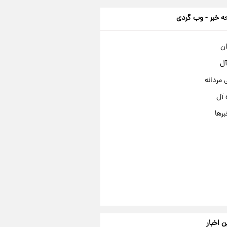
 خبر - وب گردی
ان
آل
مردانه
 آل
برها
ن اخبار