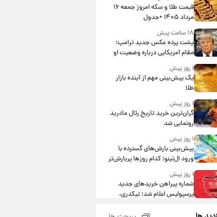
قیمت طلا و سکه امروز جمعه ۱۶
مرداد ۱۴۰۵ +جدول
۱۸ ساعت پیش
پشت پرده عکس جدید ترامپ؛
مقام آمریکایی درباره وضعیت او
چه گفت؟
۱ روز پیش
یک پیش‌بینی مهم از آینده بازار
طلا
۱ روز پیش
گران‌ترین خرید تاریخ رئال مادرید
رونمایی شد
۱ روز پیش
پیش‌بینی بارش‌های گسترده با
ورود ال‌نینو؛ کدام روزها پربارش‌تر
خواهند بود؟
۱ روز پیش
شماره پیراهن خریدهای جدید
پرسپولیس اعلام شد؛ تیکدری،
محبی و سرگیف با اعداد ویژه
۱ روز پیش
زدید ها