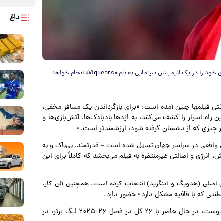
داغ
ارلینگ هالند، ستاره منچسترسیتی و تیم ملی نروژ، اولین تجربه بازیگری خود را در یک انیمیشن سینمایی به نام «Viqueens» انجام خواهد
نتی فیلمها چنین آمده است: «برای بازگرداندن یک مسافر مخفی،
 راه اسرار را کشف می‌کنند، به اژدها بادبادک‌ها، آتش‌بازی‌ها و
ر چیزی که از دشمنان گرفته شود، ارزشمندتر است.»
ی واقعی در سراسر جهان تبدیل شده است – قدرتمند، بی‌باک و به
 انرژی و اصالتی غیرمنتظره به فیلم می‌بخشد که کاملاً برای این
های اصلی (هدویگ و اینگرید) انتخاب کرده است. همچنین آلن کار،
نتی که با قافیه مشکل دارد» حضور دارد.
هالند که در سال ۲۰۲۲ از بروسیا دورتموند به منچسترسیتی پیوست، در حال حاضر با ۲۶ گل در فصل ۲۶-۲۰۲۵ لیگ برتر، در