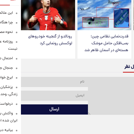
این علائ
چرا هنگام
نحوه مصرف
قدرت‌نمایی نظامی چین؛
رونالدو از گنجینه خودروهای
روزنامه ع
بمب‌افکن حامل موشک
لوکسش رونمایی کرد
نیست
هسته‌ای در آسمان ظاهر شد
احتمال د
ل نظر
جنجال جد
ایرج خوا
پزشکیان:
زندگی، وحد
درخواست 
ارسال
واکنش بق
ایران شده 
بیانیه د