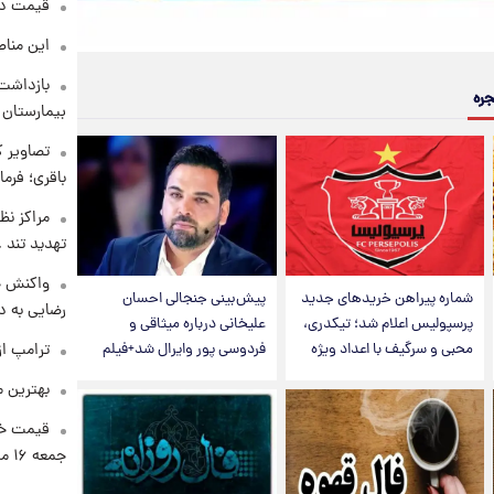
قیمت دلار د
این مناط
بازداشت 
جره
بیمارستان 
تصاویر ک
باقری؛ فرم
مراکز نظ
تهدید تند
واکنش خ
شماره پیراهن خریدهای جدید
پیش‌بینی جنجالی احسان
رضایی به د
پرسپولیس اعلام شد؛ تیکدری،
علیخانی درباره میثاقی و
محبی و سرگیف با اعداد ویژه
فردوسی پور وایرال شد+فیلم
ترامپ از
بهترین م
قیمت خو
جمعه ۱۶ مرداد منتشر شد