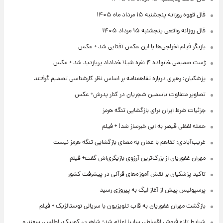
فال قهوه روزانه پنجشنبه ۱۵ مرداد ماه ۱۴۰۵
فال روزانه واقعی پنجشنبه ۱۵ مرداد ۱۴۰۵
بازیگر فیلم اخراجی‌ها با این عکس آفتابی شد + عکس
ژست صمیمی خانواده ۴ نفره شیلا خداداد پربازدید شد + عکس
پزشکیان: رهبری درباره تفاهمنامه بر اساس نظر کارشناسی تصمیم گرفتند
تصاویر متفاوت یاسمین شجریان در کنار پدرش+ عکس
جزئیات شرط ایران برای بازگشایی تنگه هرمز
حمله لفظی قیصر به ابی خبرساز شد! + فیلم
غریب‌آبادی: تفاهم با عمان به معنای بازگشایی تنگه هرمز نیست
مهران غفوریان از بزرگ‌ترین آرزوی بازیگری‌اش گفت+ فیلم
تاکید پزشکیان بر نقش آموزه‌های قرآنی در پیشرفت کشور
پرسپولیس پیش از آغاز لیگ به پیروزی رسید
بازگشت مهران غفوریان به قاب تلویزیون با سریالی نوستالژیک + فیلم
شرایط تازه فروش اقساطی سایپا اعلام شد؛ شاهین، کوییک، اطلس، سهند و