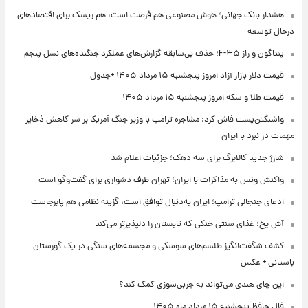
هشدار بانک جهانی؛ هوش مصنوعی هم فرصت است، هم ریسک برای اقتصادهای
درحال توسعه
پنتاگون و راز F-۳۵؛ حذف بی‌سابقه گزارش‌های عملکرد جنگنده‌های نسل پنجم
قیمت دلار بازار آزاد امروز پنجشنبه ۱۵ مرداد ۱۴۰۵ +جدول
قیمت طلا و سکه امروز پنجشنبه ۱۵ مرداد ۱۴۰۵
واشنگتن‌پست فاش کرد: مشاجره ترامپ با وزیر جنگ آمریکا بر سر کاهش ذخایر
مهمات در نبرد با ایران
شارژ جدید کالابرگ برای سه دهک؛ جزئیات اعلام شد
واکنش ونس به مذاکرات با ایران؛ تهران طرف دشواری برای گفت‌وگو است
ادعای جنجالی ترامپ؛ ایران به‌دنبال توافق است، گزینه نظامی هم پابرجاست
آش یخ؛ غذای سنتی خنکی که تابستان را دلپذیرتر می‌کند
کشف شگفت‌انگیز طلسم‌های سوسکی و مجسمه‌های سنگی در یک گورستان
باستانی + عکس
این چای هندی می‌تواند به چربی‌سوزی کمک کند؟
فال حافظ پنجشنبه ۱۵ مرداد ماه ۱۴۰۵