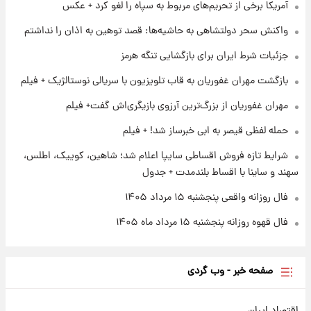
آمریکا برخی از تحریم‌های مربوط به سپاه را لغو کرد + عکس
سود مشارکت چند درصد است؟
واکنش سحر دولتشاهی به حاشیه‌ها: قصد توهین به اذان را نداشتم
۱ روز پیش
زمان پخش «مرد سه هزار چهره» مشخص شد
جزئیات شرط ایران برای بازگشایی تنگه هرمز
بازگشت مهران غفوریان به قاب تلویزیون با سریالی نوستالژیک + فیلم
۱ روز پیش
مهران غفوریان از بزرگ‌ترین آرزوی بازیگری‌اش گفت+ فیلم
کار استقلال و رامین رضاییان رسما تمام شد +
عکس / خداحافظی صمیمانه آبی ها با رامین!
حمله لفظی قیصر به ابی خبرساز شد! + فیلم
شرایط تازه فروش اقساطی سایپا اعلام شد؛ شاهین، کوییک، اطلس،
سهند و ساینا با اقساط بلندمدت + جدول
فال روزانه واقعی پنجشنبه ۱۵ مرداد ۱۴۰۵
فال قهوه روزانه پنجشنبه ۱۵ مرداد ماه ۱۴۰۵
صفحه خبر - وب گردی
اقتصاد ایران