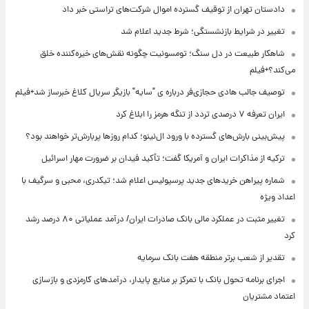
دادستان تهران از توقیف گسترده اموال شرکت‌های تراستی خبر داد
تغییر در شرایط بازنشستگی؛ شرط جدید اعلام شد
شاهکار طبیعت در دل سنگ؛ تومسونیت چگونه نقش‌های خیره‌کننده خلق
می‌کند؟+فیلم
توصیف جالب هادی حجازی‌فر درباره ی "سایه" بازیگر سریال کلاغ خبرساز شد+فیلم
ایران تعرفه ۷ درصدی تردد از تنگه هرمز را ابلاغ کرد
پیش‌بینی بارش‌های گسترده با ورود ال‌نینو؛ کدام روزها پربارش‌تر خواهند بود؟
ترکیه از مذاکرات ایران و آمریکا گفت؛ تأکید فیدان بر ضرورت مهار اسرائیل
شماره پیراهن خریدهای جدید پرسپولیس اعلام شد؛ تیکدری، محبی و سرگیف با
اعداد ویژه
تغییر مثبت در عملکرد مالی بانک صادرات ایران/ درآمد عملیاتی ۸۰ درصد رشد
کرد
تقدیر از شعب برتر منطقه هفت بانک سرمایه
اجرای برنامه تحول بانک با تمرکز بر منابع پایدار، درآمدهای کارمزدی و بازسازی
اعتماد مشتریان