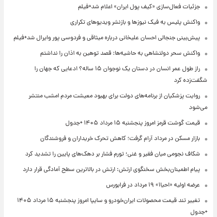
جزئیات فعال‌سازی «کیف پول ایران» اعلام شد+فیلم
واکنش پلیس به فیک نیوزها و بازنشر ویدیوهای تکراری
پیش‌بینی جنجالی احسان علیخانی درباره میثاقی و فردوسی پور وایرال شد+فیلم
واکنش سحر دولتشاهی به حاشیه‌ها: قصد توهین به اذان را نداشتم
راز طول عمر انسان در دستان یک نوجوان ۱۵ ساله؟ ادعایی که جهان را
شگفت‌زده کرد
روایت پزشکیان از برنامه‌های دولت برای بهبود معیشت مردم امشب منتشر
می‌شود
قیمت گوشت قرمز امروز پنجشنبه ۱۵ مرداد ۱۴۰۵ +جدول
بازار مسکن در مرداد آرام گرفت؛ کاهش تحرک خریداران و فروشندگان
شکاف نجومی میان فقیر و غنی؛ تورم فشار بر دهک‌های پایین را تشدید کرد
پیام اطمینان‌بخش سخنگوی ارتش: ارتش در بالاترین سطح آمادگی قرار دارد
عرضه اولیه «احیا۱» ۱۹ مرداد در فرابورس
تغییر تند قیمت محصولات ایران‌خودرو و سایپا امروز پنجشنبه ۱۵ مرداد ۱۴۰۵
+جدول