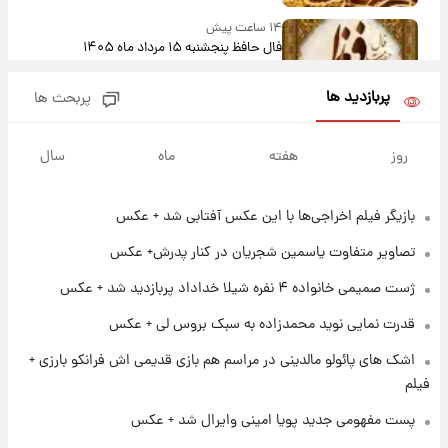
۱۴ ساعت پیش
فال حافظ پنجشنبه ۱۵ مرداد ماه ۱۴۰۵
پربازدید ها
پربحث ها
۱۵ ساعت پیش
فال قهوه روزانه پنجشنبه ۱۵ مرداد ماه ۱۴۰۵
روز
هفته
ماه
سال
بازیگر فیلم اخراجی‌ها با این عکس آفتابی شد + عکس
۱۶ ساعت پیش
فال روزانه واقعی پنجشنبه ۱۵ مرداد ۱۴۰۵
تصاویر متفاوت یاسمین شجریان در کنار پدرش+ عکس
ژست صمیمی خانواده ۴ نفره شیلا خداداد پربازدید شد + عکس
۲۳ ساعت پیش
قدرت نمایی نوید محمدزاده به سبک بروس لی + عکس
ارزش سهام عدالت برای امروز چهارشنبه ۱۴ مرداد
+ جدول
اشک های پائولو مالدینی در مراسم هم بازی قدیمی اش فرانکو بارزی +
فیلم
۱ روز پیش
پست مفهومی جدید پویا امینی وایرال شد + عکس
آغاز طرح جدید فروش مشارکت در تولید سایپا؛
نام خودرو، مبلغ پیش پرداخت و زمان تحویل |