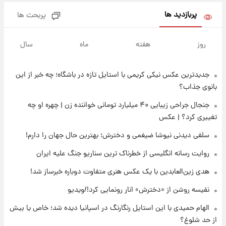
جدول
پربازدید ها
پربحث ها
۱۳ ساعت پیش
تصاویر شگفت‌انگیز از اهرام باستانی سودان در
روز
هفته
ماه
سال
دل صحرا + عکس
جدیدترین عکس نیکی کریمی با استایل تازه در باشگاه؛ چه خبر از این
۱۶ ساعت پیش
زمان برگزاری دربی ۱۰۷ اعلام شد؟
بانوی جذاب؟
جنجال جراحی زیبایی ۴۰ میلیارد تومانی خواننده زن | چهره او چه
تغییری کرد؟ | عکس
۱۶ ساعت پیش
خبر انتصاب جدید محسن رضایی حذف شد +
سلفی دیدنی نیوشا ضیغمی و دخترش؛ بهترین حال جهان را دارم!
جزئیات
روایت رسانه انگلیسی از خطرناک ترین سناریو جنگ علیه ایران
۱۷ ساعت پیش
هدی زین‌العابدین با یک عکس هنری متفاوت دوباره خبرساز شد!
پست جدید محسن رضایی در شورای عالی امنیت
ملی
نفیسه روشن از «دخترش» انار رونمایی کرد!/ویدیو
الهام حمیدی با این استایل رنگارنگ در اسپانیا دیده شد؛ خاص یا بیش
۲۱ ساعت پیش
از حد شلوغ؟