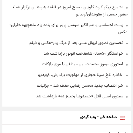
آتش‌سوزی در لوناپارک شیراز؛ آخرین وضعیت
خزندگان خطرناک پس از حادثه
تشییع پیکر کاوه کاویان ، صبح امروز در قطعه هنرمندان برگزار شد/
حضور جمعی از هنرمندان/ویدیو
۲۲ ساعت پیش
پست احساسی و غم انگیز سوسن پرور برای زنده یاد ماهچهره خلیلی+
خواستگار ۵۰ساله شاهدخت لئونور بازداشت شد
عکس
نخستین تصویر لیونل مسی بعد از مرگ پدر+عکس و فیلم
خواستگار ۵۰ساله شاهدخت لئونور بازداشت شد
استوری مرموز محمدحسین میثاقی با موی بازکات
⁨ خاطره تلخ سینا حجازی از مهاجرت برادرش../ویدیو
خبر انتصاب جدید محسن رضایی حذف شد + جزئیات
مظنون اصلی قتل «حمیدرضا رجب‌زاده» بازداشت شد
صفحه خبر - وب گردی