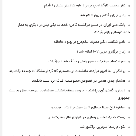
نظر عجیب کارگردان پر پرواز درباره شادمهر عقیلی + فیلم
زمان پایان قطعی برق اعلام شد
بانک ملی ایران در مسیر بازگشت کامل؛ خدمات یکی پس از دیگری به مدار
خدمت‌رسانی بازمی‌گردند
تاثیر شگفت انگیز مصرف تخم‌مرغ بر بهبود حافظه
زمان برگزاری دربی ۱۰۷ اعلام شد؟
خبر انتصاب جدید محسن رضایی حذف شد + جزئیات
پزشکیان: ما امروز نیازمند دانشمندانی هستیم که گره از مشکلات جامعه بگشایند
هشدار جدی همتی در خصوص ممنوعیت اضافه ‌برداشت بانک‌ها
دیدار و گفت‌وگوی پزشکیان با رهبر معظم انقلاب همزمان با سومین سال ریاست
جمهوری
⁨ خاطره تلخ سینا حجازی از مهاجرت برادرش../ویدیو
پست جدید محسن رضایی در شورای عالی امنیت ملی
نکونام رسما سرمربی تراکتور شد