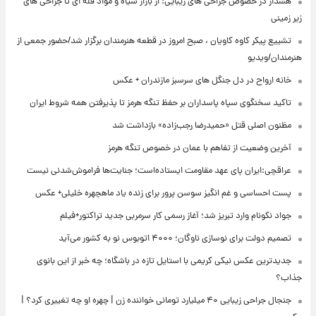
هشدار در خصوص جراحی های زیبایی: از بازار سیاه و مواد فله ای تا جراحی های
زیر زمینی
تشییع پیکر کاوه کاویان ، صبح امروز در قطعه هنرمندان برگزار شد/حضور جمعی از
هنرمندان/ویدیو
خانه ارواح در دل جنگل های سرسبز مازندران + عکس
تاکید سخنگوی سپاه پاسداران بر حفظ تنگه هرمز تا پذیرفتن همه شروط ایران
مظنون اصلی قتل «حمیدرضا رجب‌زاده» بازداشت شد
آخرین وضعیت از تفاهم با عمان در خصوص تنگه هرمز
عراقچی:ایران پای عهد مقاومت ایستاده‌است؛ جنایت‌ها فراموش‌شدنی نیست
پست احساسی و غم انگیز سوسن پرور برای زنده یاد ماهچهره خلیلی+ عکس
جواد نکونام وارد تبریز شد؛ آغاز رسمی کار سرمربی جدید تراکتور+فیلم
تصمیم دولت برای نوسازی ناوگان؛ ۴۰۰۰ اتوبوس نو به کشور می‌آید
جدیدترین عکس نیکی کریمی با استایل تازه در باشگاه؛ چه خبر از این بانوی
جذاب؟
جنجال جراحی زیبایی ۴۰ میلیارد تومانی خواننده زن | چهره او چه تغییری کرد؟ |