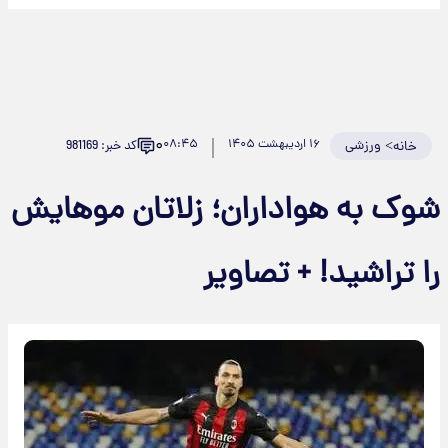
۰
>
ورزشی
۱۶ اردیبهشت ۱۴۰۵
۰۸:۴۵
کد خبر: 981169
خانه
وک به هواداران؛ زلاتان موهایش
ا تراشید! + تصاویر