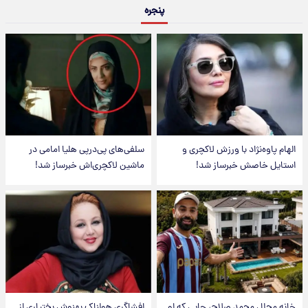
پنجره
الهام پاوه‌نژاد با ورزش لاکچری و
سلفی‌های پی‌درپی هلیا امامی در
استایل خاصش خبرساز شد!
ماشین لاکچری‌اش خبرساز شد!
خانه مجلل محمد صلاح، جایی که او
افشاگری هولناک بهنوش بختیاری از