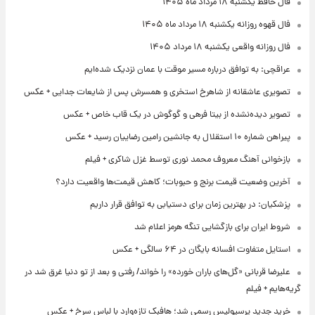
فال حافظ یکشنبه ۱۸ مرداد ماه ۱۴۰۵
فال قهوه روزانه یکشنبه ۱۸ مرداد ماه ۱۴۰۵
فال روزانه واقعی یکشنبه ۱۸ مرداد ۱۴۰۵
عراقچی: به توافق درباره مسیر موقت با عمان نزدیک شده‌ایم
تصویری عاشقانه از شاهرخ استخری و همسرش پس از شایعات جدایی + عکس
تصویر دیده‌نشده از بیتا فرهی و گوگوش در یک قاب خاص + عکس
پیراهن شماره ۱۰ استقلال به جانشین رامین رضاییان رسید + عکس
بازخوانی آهنگ معروف محمد نوری توسط غزل شاکری + فیلم
آخرین وضعیت قیمت برنج و حبوبات؛ کاهش قیمت‌ها واقعیت دارد؟
پزشکیان: در بهترین زمان برای دستیابی به توافق قرار داریم
شروط ایران برای بازگشایی تنگه هرمز اعلام شد
استایل متفاوت افسانه بایگان در ۶۴ سالگی + عکس
علیرضا قربانی «گل‌های باران خورده» را خواند/ رفتی و بعد از تو دنیا غرق شد در
گریه‌هایم + فیلم
خرید جدید پرسپولیس رسمی شد؛ هافبک تازه‌وارد با لباس سرخ + عکس