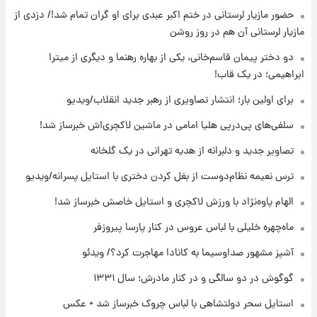
۱۹ ساعت پیش
حضور مازیار لرستانی در ختم اکبر عبدی برای او گران تمام شد!/ دزدی از
تصاویر عمامه بستن به شیوه خاتمی/ویدیو
مازیار لرستانی آن هم در روز روشن
دو دختر پیمان قاسم‌خانی، یکی از بهاره رهنما و دیگری از میترا
ابراهیمی؛ در یک قاب!
۲۱ ساعت پیش
افشای محل پناهگاه‌ رهبر شهید روی آنتن زنده
برای اولین بار؛ انتشار تصاویری از رهبر جدید انقلاب/ویدیو
تلویزیون/ویدیو
سلفی‌های پی‌درپی هلیا امامی در ماشین لاکچری‌اش خبرساز شد!
۲۲ ساعت پیش
تصاویر جدید و دلبرانه از هدیه تهرانی در یک گلخانه
ثریا اسفندیاری بعد از طلاق و در دیدار با گروه
بیتلز
ترس نعیمه نظام‌دوست از بغل کردن دختری با استایل پسرانه/ویدیو
الهام پاوه‌نژاد با ورزش لاکچری و استایل خاصش خبرساز شد!
۲۲ ساعت پیش
ادعای جنجالی درباره اینفانتینو؛ اتهام پرداخت
ماه‌چهره خلیلی با لباس عروس در کنار پارسا پیروزفر
پول به معشوقه با درآمد یوفا
آشپز مشهور صداوسیما به کانادا مهاجرت کرد؟/ ویدئو
گوگوش در دو سالگی و در کنار مادرش؛ سال ۱۳۳۱
استایل سحر دولتشاهی با لباس چروک خبرساز شد + عکس