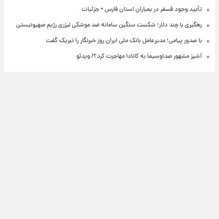
تأیید وجود فسفر در بمباران استان فارس + جزئیات
رهگیری با چند دلار؛ شکست سنگین سامانه ضد موشکی لیزری رژیم صهیونیستی
با صدور پیامی؛ مدیرعامل بانک ملی ایران روز خبرنگار را تبریک گفت
آشپز مشهور صداوسیما به کانادا مهاجرت کرد؟/ ویدئو