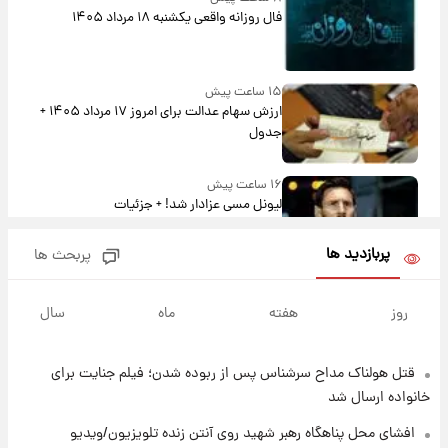
فال روزانه واقعی یکشنبه ۱۸ مرداد ۱۴۰۵
۱۵ ساعت پیش
ارزش سهام عدالت برای امروز ۱۷ مرداد ۱۴۰۵ +
جدول
۱۶ ساعت پیش
لیونل مسی عزادار شد! + جزئیات
پربازدید ها
پربحث ها
۱۹ ساعت پیش
لحظه برخورد رعد و برق به ساختمان مرکز تجارت
روز
هفته
ماه
سال
جهانی در آمریکا + فیلم
قتل هولناک مداح سرشناس پس از ربوده شدن؛ فیلم جنایت برای
۱۹ ساعت پیش
برای اولین بار؛ انتشار تصاویری از رهبر جدید
خانواده ارسال شد
انقلاب/ویدیو
افشای محل پناهگاه‌ رهبر شهید روی آنتن زنده تلویزیون/ویدیو