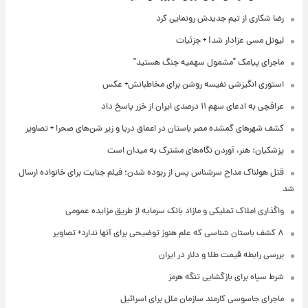
رضا شکاری از تیم جدیدش رونمایی کرد
لیونل مسی عزادار شد! + جزئیات
ماجرای پیامک "مشمول سهمیه جنگ هستید"
استوری انگیزشی نفیسه روشن برای مخاطبانش+ عکس
عراقچی به ادعای سهم ۱۱ درصدی ایران از خزر پاسخ داد
کشف شهرهای گمشده مصر باستان در اعماق دریا و زیر شن‌های صحرا + تصاویر
پزشکیان: هنر، آوردن نگاه‌های مشترک به میدان است
قتل هولناک مداح سرشناس پس از ربوده شدن؛ فیلم جنایت برای خانواده ارسال
شد
واگذاری املاک تملیکی و مازاد بانک سرمایه از طریق مزایده عمومی
۸ کشف باستان شناسی که علم هنوز توضیحی برای آنها ندارد+ تصاویر
بررسی رابطه قیمت طلا و دلار در ایران
شرط سپاه برای بازگشایی تنگه هرمز
ماجرای جاسوسی کارمند سازمان ملل برای اسرائیل