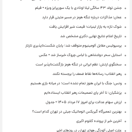
جشن تولد ۴۳ سالگی لیلا اوتادی با یک سورپرایز ویژه + فیلم
عمان: مذاکرات درباره تنگه هرمز در مسیر مثبتی قرار دارد
شوک تازه به بازار لبنیات؛ قیمت شیر افزایش یافت
تاریخ اعلام نتایج نهایی دکتری مشخص شد
پرسپولیس مقابل آلومینیوم متوقف شد؛ پایان شکست‌ناپذیری تارتار
استایل سحر دولتشاهی با لباس چروک خبرساز شد + عکس
سخنگوی ارتش: نظم ایرانی در تنگه هرمز بازگشت‌ناپذیر است
رهبر انقلاب: رسانه‌ها نقاط ضعف را برجسته نکنند
ونس: جنگ با ایران هنوز تمام نشده است؛ در میانه بازی هستیم
پزشکیان: تا آخر پای تصمیمات رهبر انقلاب ایستاده‌ایم
ارزش سهام عدالت برای امروز ۱۷ مرداد ۱۴۰۵ + جدول
بهترین تعمیرگاه گیربکس اتوماتیک جیلی در تهران کدام است؟
آخرین خبر از پرونده کلثوم اکبری
علت اصلی آلودگی هوای تهران در روزهای اخیر