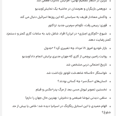
بنزین در انتظار تصمیم نهایی؛ افزایش کالابرگ قطعی شد
دورهمی بازیگران و هنرمندان در حاشیه یک نمایش/ویدیو
واکنش معنادار ظریف به سیاستی که این روزها اسرائیل دنبال می کند
فوری: ربیعی رفت، نکونام سرمربی جدید تراکتور
شیوع «کم‌کاری اجباری» در ایران/ افراد شاغل باید به ساعات کاری کمتر و دستمزد
کمتر رضایت دهند
بازار خودرو امروز ۱۸ مرداد چه تغییری کرد؟ +جدول
روایت رامین پرچمی از کاری که مهران مدیری برایش انجام داد/ویدیو
تاریخ احتمالی دربی مشخص شد
خواستگار ۵۰ساله شاهدخت لئونور بازداشت شد
انسان‌های «سگ‌سر» چه کسانی بودند؟
نخستین تصویر لیونل مسی بعد از مرگ پدر+عکس و فیلم
سلفی دیدنی نیوشا ضیغمی و دخترش؛ بهترین حال جهان را دارم!
الهام حمیدی با این استایل رنگارنگ در اسپانیا دیده شد؛ خاص یا بیش از حد
شلوغ؟