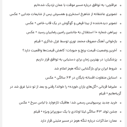
عراقچی: به توافق درباره مسیر موقت با عمان نزدیک شده‌ایم
تصویری عاشقانه از شاهرخ استخری و همسرش پس از شایعات جدایی + عکس
تصویر دیده‌نشده از بیتا فرهی و گوگوش در یک قاب خاص + عکس
پیراهن شماره ۱۰ استقلال به جانشین رامین رضاییان رسید + عکس
بازخوانی آهنگ معروف محمد نوری توسط غزل شاکری + فیلم
آخرین وضعیت قیمت برنج و حبوبات؛ کاهش قیمت‌ها واقعیت دارد؟
پزشکیان: در بهترین زمان برای دستیابی به توافق قرار داریم
شروط ایران برای بازگشایی تنگه هرمز اعلام شد
استایل متفاوت افسانه بایگان در ۶۴ سالگی + عکس
علیرضا قربانی «گل‌های باران خورده» را خواند/ رفتی و بعد از تو دنیا غرق شد در
گریه‌هایم + فیلم
خرید جدید پرسپولیس رسمی شد؛ هافبک تازه‌وارد با لباس سرخ + عکس
جشن تولد ۴۳ سالگی لیلا اوتادی با یک سورپرایز ویژه + فیلم
عمان: مذاکرات درباره تنگه هرمز در مسیر مثبتی قرار دارد