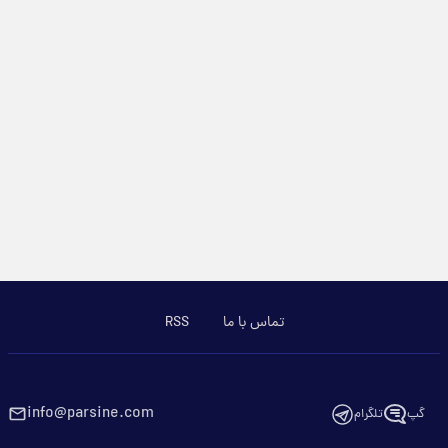
تماس با ما
RSS
info@parsine.com
گپ
تلگرام