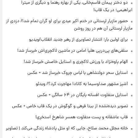
دو دختر پیمان قاسم‌خانی، یکی از بهاره رهنما و دیگری از میترا
ابراهیمی؛ در یک قاب!
۱۸ ساعت پیش
لیونل مسی عزادار شد! + جزئیات
حضور مازیار لرستانی در ختم اکبر عبدی برای او گران تمام شد!/ دزدی از
مازیار لرستانی آن هم در روز روشن
برای اولین بار؛ انتشار تصاویری از رهبر جدید انقلاب/ویدیو
۲۱ ساعت پیش
لحظه برخورد رعد و برق به ساختمان مرکز تجارت
سلفی‌های پی‌درپی هلیا امامی در ماشین لاکچری‌اش خبرساز شد!
جهانی در آمریکا + فیلم
الهام پاوه‌نژاد با ورزش لاکچری و استایل خاصش خبرساز شد!
۲۱ ساعت پیش
استایل سحر دولتشاهی با لباس چروک خبرساز شد + عکس
برای اولین بار؛ انتشار تصاویری از رهبر جدید
انقلاب/ویدیو
آشپز مشهور صداوسیما به کانادا مهاجرت کرد؟/ ویدئو
استایل متفاوت افسانه بایگان در ۶۴ سالگی + عکس
۲۲ ساعت پیش
تصاویر عمامه بستن به شیوه خاتمی/ویدیو
تصویر دیده‌نشده از بیتا فرهی و گوگوش در یک قاب خاص + عکس
قاب عاشقانه و پست متفاوت همسر شاهرخ استخری!
خانه مجلل محمد صلاح، جایی که او مثل پادشاه زندگی می‌کند | تصاویر