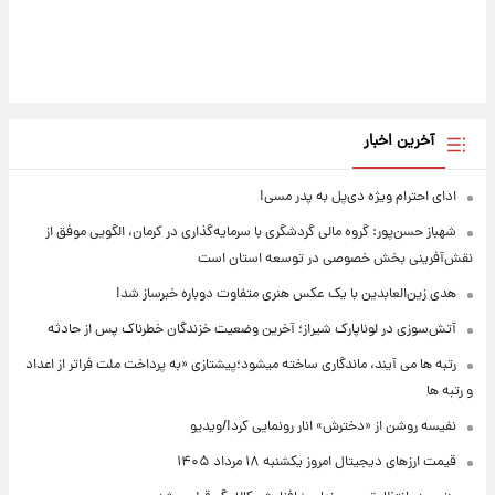
آخرین اخبار
ادای احترام ویژه دی‌پل به پدر مسی!
شهباز حسن‌پور: گروه مالی گردشگری با سرمایه‌گذاری در کرمان، الگویی موفق از
نقش‌آفرینی بخش خصوصی در توسعه استان است
هدی زین‌العابدین با یک عکس هنری متفاوت دوباره خبرساز شد!
آتش‌سوزی در لوناپارک شیراز؛ آخرین وضعیت خزندگان خطرناک پس از حادثه
رتبه ها می آیند، ماندگاری ساخته میشود؛پیشتازی «به پرداخت ملت فراتر از اعداد
و رتبه ها
نفیسه روشن از «دخترش» انار رونمایی کرد!/ویدیو
قیمت ارزهای دیجیتال امروز یکشنبه ۱۸ مرداد ۱۴۰۵