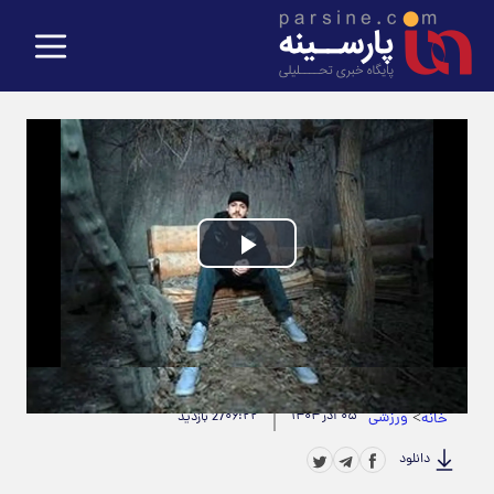
Play
Video
حجم ویدیو: 5.55M
|
مدت زمان ویدیو: 00:00:22
>
ورزشی
۰۵ آذر ۱۴۰۴
۰۶:۲۲
خانه
27 بازدید
دانلود