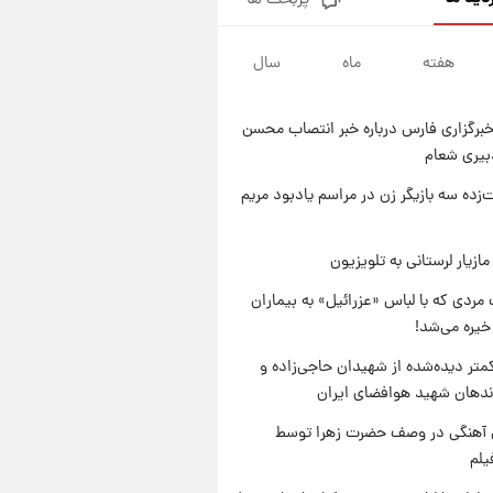
پربحث ها
تصاویر کمتر دیده‌شده از شهیدان
حاجی‌زاده و باقری؛ فرماندهان
شهید هوافضای ایران
هفته
ماه
سال
۱ روز پیش
قیمت خودروهای سایپا تغییر کرد؛
لیست قیمت جمعه ۱۶ مرداد
برگزاری فارس درباره خبر انتصاب محسن
منتشر شد
۱ روز پیش
بیری شعام
جدول قیمت ایران‌خودرو امروز
جمعه ۱۶ مرداد؛ قیمت‌ها تغییر کرد
‌زده سه بازیگر زن در مراسم یادبود مریم
۱ روز پیش
قیمت طلا و سکه امروز جمعه ۱۶
ازیار لرستانی به تلویزیون
مرداد ۱۴۰۵ +جدول
مردی که با لباس «عزرائیل» به بیماران
خیره می‌شد!
متر دیده‌شده از شهیدان حاجی‌زاده و
اندهان شهید هوافضای ایران
ی آهنگی در وصف حضرت زهرا توسط
یلم