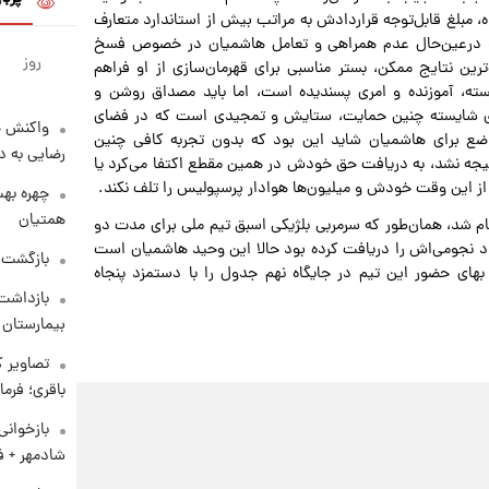
، مبلغ قابل‌توجه قراردادش به مراتب بیش از استاندارد متعارف
ت و درعین‌حال عدم همراهی و تعامل هاشمیان در خصوص فسخ
روز
ین نتایج ممکن، بستر مناسبی برای قهرمان‌سازی از او فراهم
ایسته، آموزنده و امری پسندیده است، اما باید مصداق روشن و
ی شایسته چنین حمایت، ستایش و تمجیدی است که در فضای
واکنش خ
اضع برای هاشمیان شاید این بود که بدون تجربه کافی چنین
رضایی به د
تیجه نشد، به دریافت حق خودش در همین مقطع اکتفا می‌کرد یا
 از این وقت خودش و میلیون‌ها هوادار پرسپولیس را تلف نکند.
چهره بهت
همتیان
 شد، همان‌طور که سرمربی بلژیکی اسبق تیم ملی برای مدت دو
اد نجومی‌اش را دریافت کرده بود حالا این وحید هاشمیان است
بازگشت م
 بهای حضور این تیم در جایگاه نهم جدول را با دستمزد پنجاه
بازداشت 
بیمارستان 
تصاویر ک
باقری؛ فرم
بازخوان
شادمهر + ف