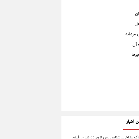
ان
آل
مردانه
 آل
برها
ن اخبار
اک مداح سرشناس پس از ربوده شدن؛ فیلم