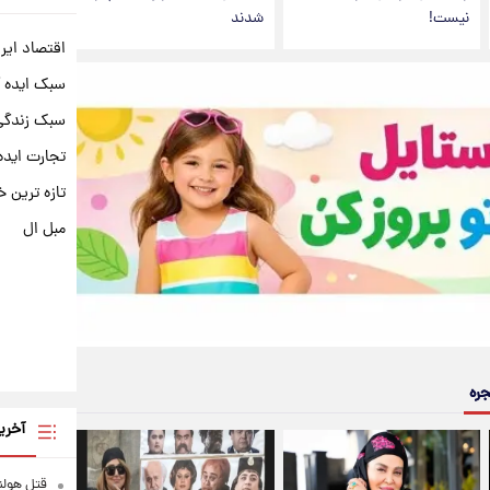
نیست!
شدند
اقتصاد ایر
سبک ایده 
سبک زندگی 
تجارت ایده
تازه ترین خ
مبل ال
جره
آخری
قتل هولن