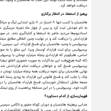
نشده‌اند و نکته جالب توجه این است که هاشمیان با وجود کس
دریافت خواهد کرد.
پرهیز از استعفا، در انتظار برکناری
به نام خودش ثبت کرد و پس از چهار ماه تجربه مربیگری در
استادیوم‌ها می‌دید حاضر به استعفا و کناره‌گیری نشد. در صو
قراردادش را دریافت کند و در نهایت چنین اتفاقی مطابق میلش 
پرسپولیس با وحید هاشمیان برای فسخ قرارداد، این سرمربی از 
پرسپولیس برای ثبت قرارداد اوسمار ویرا، این مبلغ را به ص
اساس، هلیکوپتر که قراردادی پنجاه میلیارد تومانی با پرسپو
(که البته هیچ‌وقت این مذاکرات به صورت حضوری اتفاق نیفتاد
پرسپولیس فسخ کند و خواهان دریافت تمام قراردادش شد. پ
نهایی هاشمیان برای نحوه دریافت همه پنجاه میلیارد تومان 
چک را جلب کند و فسخ قانونی این قرارداد به زودی رسما اتف
جمعه مقابل استقلال خوزستان، فسخ قرارداد هاشمیان را در ه
کارت خود، پرسپولیس را در این مسابقه پراهمیت از روی نیم
قهرمان‌سازی از کدام دستاورد؟
جدایی پرهزینه هاشمیان و دوران کوتاه حضور و ناکامی سرمربی 
برای قهرمان‌سازی از این مربی با کلیدواژه‌های اخلاق‌مدار