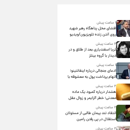
۱ ساعت پیش
افشای محل پناهگاه‌ رهبر شهید
روی آنتن زنده تلویزیون/ویدیو
۲ ساعت پیش
ثریا اسفندیاری بعد از طلاق و در
دیدار با گروه بیتلز
۱ ساعت پیش
ادعای جنجالی درباره اینفانتینو؛
اتهام پرداخت پول به معشوقه با
درآمد یوفا
۲ ساعت پیش
هشدار درباره کمبود یک ماده
معدنی؛ خطر آلزایمر و زوال عقل
افزایش می‌یابد؟
۲ ساعت پیش
انتقاد تند پیمان طالبی از مسئولان
استقلال در پی رفتن رامین
رضاییان+ عکس
۲ ساعت پیش