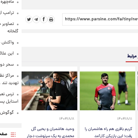
ماه‌چهره
ترامپ از
تصاویر ج
گلخانه
واکنش هم
این علائ
 مرتبط
سحر دول
مراکز نظ
تهدید تند
ترس نعیم
استایل پسر
گوگوش در
۱۴۰۴/۸/۸
۱۴۰۴/۸/۱۱
کریم باقری هم راه هاشمیان را
وحید هاشمیان و یحیی گل
صفحه
رفت؛ این بازیکن کارآمد
محمدی به یک سرنوشت دچار