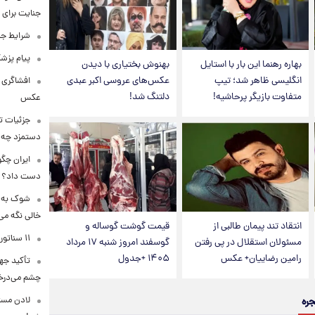
جنایت برای 
شرایط جد
پیام پزشک
بهاره رهنما این بار با استایل
بهنوش بختیاری با دیدن
انگلیسی ظاهر شد؛ تیپ
عکس‌های عروسی اکبر عبدی
افشاگری 
متفاوت بازیگر پرحاشیه!
دلتنگ شد!
عکس
جزئیات تا
دستمزد چه ز
ایران چگو
دست داد؟
شوک به با
خالی نگه می‌
انتقاد تند پیمان طالبی از
قیمت گوشت گوساله و
۱۱ سناتور آمریکا علیه ادامه جنگ با ایران وارد عمل شدند
مسئولان استقلال در پی رفتن
گوسفند امروز شنبه ۱۷ مرداد
رامین رضاییان+ عکس
۱۴۰۵ +جدول
تأکید جها
چشم می‌درخ
جره