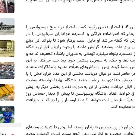
ب نتایج ضعیف و برکناری از هدایت پرسپولیس، کل این مبلغ را
هاشمیان با کسب تنها ۸ امتیاز در ۷ بازی ابتدایی لیگ و میانگین ۱.۱۴ امتیاز بدترین رکورد کسب امتیاز در تاریخ پرسپولیس را
حالی‌که اعتراضات فراگیر و گسترده هواداران سرخپوش را در
رتی که گفته می‌شد او مایل است برکنار شود تا بتواند کل مبلغ
روی داد. رسانه‌ها گزارش دادند با وجود رایزنی فراوان باشگاه
دستمزد پنجاه میلیارد تومانی به مدیران باشگاه تخفیف نداده و
ورت نقد و چک، به سرمربی پیشین خود پرداخت می‌کند. بر این
لیس امضا کرده، پس از تلاش‌های هیأت‌ مدیره و مذاکرات متعدد
) حاضر نشد در قبال دریافت بخشی از این عدد قراردادش را با
یمان حدادی، مدیرعامل جدید باشگاه نهایتا توانسته رضایت
در قبال دریافت بخشی از آن به صورت نقد و بخشی دیگر به روش
اق خواهد افتاد. باشگاه پرسپولیس تا پیش از دیدار حساس روز
یأت فوتبال ثبت خواهد کرد تا اوسمار ویرا بتواند با دریافت
کت هدایت کند.
جوان در پرسپولیس به پایان رسید، اما برخی تلاش‌های رسانه‌ای
ی و نجابت عجیب به نظر می‌رسد. آنچه مسلم است انتصاب وحید
پربا