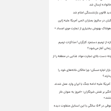
خانواده ارسال شد
ید قانون بازنشستگی اعلام شد
یان در سالروز بمباران اتمی آمریکا علیه ژاپن
هولناک بهنوش بختیاری از تجارت موی اجساد +
زه از ترمیم دستمزد کارگران / مذاکرات ترمیم
مانی آغاز می‌شود؟
نه دست بالای تجارت مواد غذایی در منطقه را از
زار اجاره مسکن؛ چرا مالکان خانه‌های خود را
دارند؟
نگیر بر نقش خبرنگاران؛ «امروز به عنوان خار
شند»
لادن مستوفی در ۵۴ سالگی با این استایل متفاوت دیده