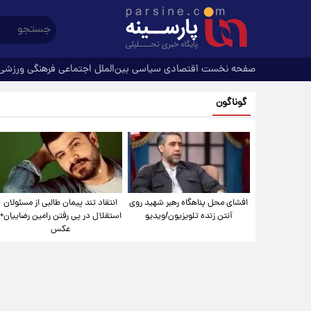
صفحه نخست
اقتصادی
سیاسی
بین‌الملل
اجتماعی
فرهنگی
ورزشی
گوناگون
افشای محل پناهگاه‌ رهبر شهید روی
انتقاد تند پیمان طالبی از مسئولان
آنتن زنده تلویزیون/ویدیو
استقلال در پی رفتن رامین رضاییان+
عکس