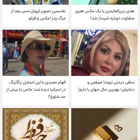
هدی زین‌العابدین با یک عکس هنری
نخستین تصویر لیونل مسی بعد از
متفاوت دوباره خبرساز شد!
مرگ پدر+عکس و فیلم
سلفی دیدنی نیوشا ضیغمی و
الهام حمیدی با این استایل رنگارنگ
دخترش؛ بهترین حال جهان را دارم!
در اسپانیا دیده شد؛ خاص یا بیش از
حد شلوغ؟