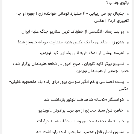
زمان برگزاری دربی ۱۰۷ اعلام شد؟
بانوی جذاب؟
جنجال جراحی زیبایی ۴۰ میلیارد تومانی خواننده زن | چهره او چه
تغییری کرد؟ | عکس
۱۸ ساعت پیش
خبر انتصاب جدید محسن رضایی حذف شد +
روایت رسانه انگلیسی از خطرناک ترین سناریو جنگ علیه ایران
جزئیات
هدی زین‌العابدین با یک عکس هنری متفاوت دوباره خبرساز شد!
۱۹ ساعت پیش
نفیسه روشن از «دخترش» انار رونمایی کرد!/ویدیو
پست جدید محسن رضایی در شورای عالی امنیت
ملی
تشییع پیکر کاوه کاویان ، صبح امروز در قطعه هنرمندان برگزار شد/
حضور جمعی از هنرمندان/ویدیو
۲۲ ساعت پیش
پست احساسی و غم انگیز سوسن پرور برای زنده یاد ماهچهره خلیلی+
آتش‌سوزی در لوناپارک شیراز؛ آخرین وضعیت
عکس
خزندگان خطرناک پس از حادثه
خواستگار ۵۰ساله شاهدخت لئونور بازداشت شد
۱ روز پیش
⁨ خاطره تلخ سینا حجازی از مهاجرت برادرش../ویدیو
خواستگار ۵۰ساله شاهدخت لئونور بازداشت شد
خبر انتصاب جدید محسن رضایی حذف شد + جزئیات
مظنون اصلی قتل «حمیدرضا رجب‌زاده» بازداشت شد