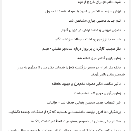
شرط نتانیاهو برای خروج از غزه
ارزش سهام عدالت برای امروز ۱۸ مرداد ۱۴۰۵ + جدول
تیم جدید مجتبی جباری مشخص شد
تصویر عروس و داماد ارمنی در دوران قاجار
خبر جدید از زمان پرداخت معوقات بازنشستگان
نظر عجیب کارگردان پر پرواز درباره شادمهر عقیلی + فیلم
زمان پایان قطعی برق اعلام شد
بانک ملی ایران در مسیر بازگشت کامل؛ خدمات یکی پس از دیگری به مدار
خدمت‌رسانی بازمی‌گردند
تاثیر شگفت انگیز مصرف تخم‌مرغ بر بهبود حافظه
زمان برگزاری دربی ۱۰۷ اعلام شد؟
خبر انتصاب جدید محسن رضایی حذف شد + جزئیات
پزشکیان: ما امروز نیازمند دانشمندانی هستیم که گره از مشکلات جامعه بگشایند
هشدار جدی همتی در خصوص ممنوعیت اضافه ‌برداشت بانک‌ها
دیدار و گفت‌وگوی پزشکیان با رهبر معظم انقلاب همزمان با سومین سال ریاست