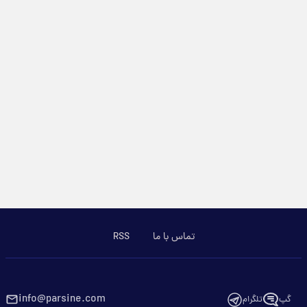
تماس با ما
RSS
info@parsine.com
گپ
تلگرام