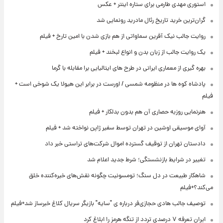
استوری مهدی طارمی برای ستاره اینتر + عکس
گران‌ترین خرید تاریخ رئال مادرید رونمایی شد
روایت جالب نیک آفرین سماواتی از هم بازی شدن با امین تارخ + فیلم
یک روایت جالب از زبان بدن و انواع لبخند + فیلم
بهره گیری از معماری ایرانی در طرح های ایتالیایی برا مقابله با گرما
پادشاه کوه ها در منظومه شمسی / اورست در برابر این هیولا یک شوخی است +
فیلم
هنرنمایی روزبه حصاری آن هم بدون بدلکار + فیلم
آوای موسیقی اوشین در تهران توسط سفیر ژاپن نواخته شد + فیلم
دادستان تهران از توقیف گسترده اموال شرکت‌های تراستی خبر داد
تغییر در شرایط بازنشستگی؛ شرط جدید اعلام شد
شاهکار طبیعت در دل سنگ؛ تومسونیت چگونه نقش‌های خیره‌کننده خلق
می‌کند؟+فیلم
توصیف جالب هادی حجازی‌فر درباره ی "سایه" بازیگر سریال کلاغ خبرساز شد+فیلم
ایران تعرفه ۷ درصدی تردد از تنگه هرمز را ابلاغ کرد