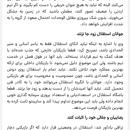
می‌کنند البته که نباید به هیچ عنوان حریفی را دست کم بگیرند و اگر تیم
اردنی را ضعیف تصور کنند، مطمئن باشید که در زمین به مشکل
می‌خورند. بدون شک پیروزی مقابل الوحدات احتمال صعود از گروه را به
شدت افزایش خواهد داد.
جوانان استقلال زود جا نزنند
وی با اشاره به اینکه نباید اتکای استقلال فقط به یاسر آسانی و منیر
الحدادی باشد، تصریح کرد: قطعا بازیکنان خارجی که جذب شده‌اند با
هدف کمک به تیم قرارداد بسته‌اند. باید آنها در طول فصل در خدمت
تیم باشند ولی این موضوع دلیل نمی‌شود تا بازیکنان داخلی برای ارائه
بهترین عملکرد خود تلاش نکنند. نباید تمام بار استقلال روی دوش
آسانی و الحدادی باشد، چون مصدومیت و محرومیت برای هر بازیکنی
وجود دارد. جوانان با انگیزه استقلال می‌توانند خود را به کادر فنی
تحمیل کنند. نباید آنها امیدشان را از دست بدهند و زود جا بزنند. قطعا
باشگاه استقلال در استعدادیابی و استعداد پروری سرمایه گذاری خوبی
انجام داده ولی باید این موضوع تداوم پیدا کند و ساپینتو ثابت کرده به
بهترین بازیکنان فرصت می‌دهد.
رضاییان و جلالی خود را اثبات کنند
نراقی یادآور شد: استقلال در وضعیتی قرار دارد که اگر بازیکنی دچار