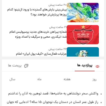
۲۰ ساعت پیش
پیش‌بینی بارش‌های گسترده با ورود ال‌نینو؛ کدام
روزها پربارش‌تر خواهند بود؟
۲۱ ساعت پیش
شماره پیراهن خریدهای جدید پرسپولیس اعلام
شد؛ تیکدری، محبی و سرگیف با اعداد ویژه
۲۲ ساعت پیش
جزئیات فعال‌سازی «کیف پول ایران» اعلام
شد+فیلم
پربازدید ها
پربحث ها
۱ روز پیش
تغییر تند قیمت محصولات ایران‌خودرو و سایپا
روز
هفته
ماه
سال
امروز پنجشنبه ۱۵ مرداد ۱۴۰۵ +جدول
واکنش سحر دولتشاهی به حاشیه‌ها: قصد توهین به اذان را نداشتم
۱ روز پیش
قیمت طلا و سکه امروز پنجشنبه ۱۵ مرداد ۱۴۰۵
راز طول عمر انسان در دستان یک نوجوان ۱۵ ساله؟ ادعایی که جهان