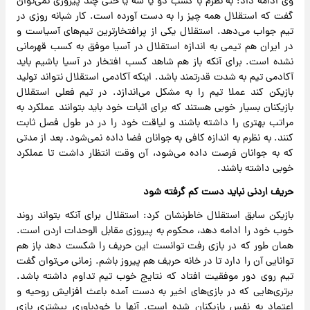
وی ادامه داد: به نظرم با کسب دو یا سه یا حتی چند پیروزی نمی‌توان
گفت که استقلال همه چیز را به دست آورده است. کار شبانه روزی در
تیم جواب می‌دهد. استقلال یکی از پرافتخارترین تیم‌های آسیاست و
در ایران هم تیمی به اندازه استقلال در آسیا موفق به کسب قهرمانی
نشده است. برای آنکه باز هم شاهد کسب افتخار در آسیا باشیم باید
آکادمی تیم به شدت قدرتمند باشد. اینکه آکادمی استقلال نتواند تولید
بازیکن کند عملا تیم را به مشکل می‌اندازد. در تیم فعلی استقلال
بازیکنان بسیار خوبی هستند که برای اثبات خود باید بتوانند عملکرد به
مراتب بهتری را داشته باشند و لیاقت خود را در در طول فصل ثابت
کنند. به نظرم به اندازه کافی به جوانان فضا داده نمی‌شود. بعد از مدتی
که به جوانان فرصت داده می‌شود، آن وقت انتظار داشت تا عملکرد
خوبی داشته باشند.
حریف اردنی نباید دست کم گرفته شود
بازیکن سابق استقلال خاطرنشان کرد: استقلال برای آنکه بتواند روند
خوب خود را ادامه دهد، محکوم به پیروزی مقابل الوحدات اردن است.
همان طور که در بازی رفت توانست این حریف را شکست دهد باز هم
توانایی آن را دارد تا در خانه حریف هم پیروز باشم. زمانی می‌توان گفت
تیم روی دور موفقیت افتاد که نتایج خوب تیم تداوم داشته باشد.
برتری‌هایی که در بازی‌های اخیر به دست آمده باعث افزایش روحیه و
اعتماد به نفس بازیکنان شده است. آنها با خودباوری بیشتری بازی