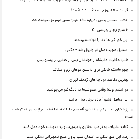
ائتلاف دفاعی جدید در ریاض؛ ترکیه، عربستان و پاکستان متحد می‌شوند
قیمت طلا امروز جمعه ۱۶ مرداد ۱۴۰۵
هشدار محسن رضایی درباره تنگه هرمز؛ مسیر دوم باز نخواهد شد
۶ منبع پنهان ویتامین C
این خوراکی ها مغز را نجات می‌دهند
استایل عجیب صابر ابر وایرال شد + عکس
طلب حلالیت عالیشاه از هواداران پس از جدایی از پرسپولیس
چهار ماسک خانگی برای داشتن موهای نرم و شفاف
بهترین مقاصد دریاچه‌های نزدیک تهران
در ششم اوت؛ وقتی هیروشیما در دیگ قیر می‌جوشید
این مناطق کشور آماده بارش باران باشند
پزشکیان: علی رغم اینکه نیروگاه های ما را زدند اما قطعی برق بسیار کم تر شده
است
کنایه قالیباف به ترامپ: حقایق را بپذیرید و به تعهدات خود عمل کنید
رصد این صور فلکی در آسمان شب بدون هیچ تجهیزاتی ممکن است