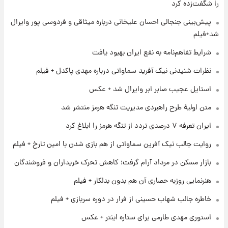
را شگفت‌زده کرد
۱ روز پیش
پیش‌بینی جنجالی احسان علیخانی درباره میثاقی و فردوسی پور وایرال
شارژ جدید کالابرگ برای سه دهک؛ جزئیات اعلام
شد+فیلم
شد
شرایط تفاهم‌نامه به نفع ایران بهبود یافت
۱ روز پیش
نظرات شنیدنی نیک آفرید سماواتی درباره مهدی پاکدل + فیلم
شرایط تازه فروش اقساطی سایپا اعلام شد؛
شاهین، کوییک، اطلس، سهند و ساینا با اقساط
استایل عجیب صابر ابر وایرال شد + عکس
بلندمدت + جدول
متن اولیۀ طرح راهبردی مدیریت تنگه هرمز منتشر شد
۱ روز پیش
ایران تعرفه ۷ درصدی تردد از تنگه هرمز را ابلاغ کرد
سیگنال‌های جدید برای بازار طلا؛ پیش‌بینی
قیمت سکه و طلا فردا
روایت جالب نیک آفرین سماواتی از هم بازی شدن با امین تارخ + فیلم
بازار مسکن در مرداد آرام گرفت؛ کاهش تحرک خریداران و فروشندگان
۱ روز پیش
فال حافظ پنجشنبه ۱۵ مرداد ماه ۱۴۰۵
هنرنمایی روزبه حصاری آن هم بدون بدلکار + فیلم
خاطره جالب شهاب حسینی از فرار در دوره سربازی + فیلم
استوری مهدی طارمی برای ستاره اینتر + عکس