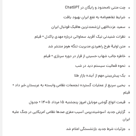
چت متنی نامحدود و رایگان در ChatGPT
شرایط تفاهم‌نامه به نفع ایران بهبود یافت
سعید عزت‌اللهی ارزشمندترین هافبک فوتبال ایران
نظرات شنیدنی نیک آفرید سماواتی درباره مهدی پاکدل + فیلم
متن اولیۀ طرح راهبردی مدیریت تنگه هرمز منتشر شد
خاطره جالب شهاب حسینی از فرار در دوره سربازی + فیلم
نحوه فعالیت سیستم دید در شب
یک پیش‌بینی مهم از آینده بازار طلا
یحیی سریع از عملیات گسترده تجمعات نظامی وابسته به عربستان خبر داد +
فیلم
قیمت انواع گوشی موبایل امروز پنجشنبه ۱۵ مرداد ۱۴۰۵ + جدول
گزارش جدید آسوشیتدپرس آسیب مغزی صدها نظامی آمریکایی در جنگ علیه
ایران
جزئیات شرط جدید بازنشستگی اعلام شد