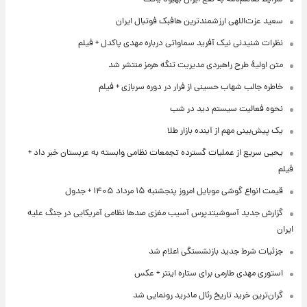
سعید عزت‌اللهی ارزشمندترین هافبک فوتبال ایران
نظرات شنیدنی نیک آفرید سماواتی درباره مهدی پاکدل + فیلم
متن اولیۀ طرح راهبردی مدیریت تنگه هرمز منتشر شد
خاطره جالب شهاب حسینی از فرار در دوره سربازی + فیلم
نحوه فعالیت سیستم دید در شب
یک پیش‌بینی مهم از آینده بازار طلا
یحیی سریع از عملیات گسترده تجمعات نظامی وابسته به عربستان خبر داد +
فیلم
قیمت انواع گوشی موبایل امروز پنجشنبه ۱۵ مرداد ۱۴۰۵ + جدول
گزارش جدید آسوشیتدپرس آسیب مغزی صدها نظامی آمریکایی در جنگ علیه
ایران
جزئیات شرط جدید بازنشستگی اعلام شد
استوری مهدی طارمی برای ستاره اینتر + عکس
گران‌ترین خرید تاریخ رئال مادرید رونمایی شد