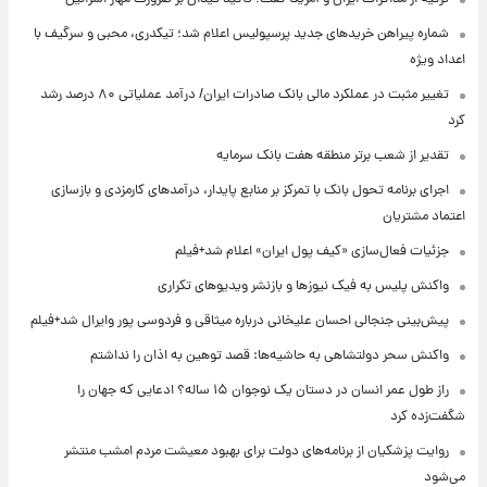
شماره پیراهن خریدهای جدید پرسپولیس اعلام شد؛ تیکدری، محبی و سرگیف با
اعداد ویژه
تغییر مثبت در عملکرد مالی بانک صادرات ایران/ درآمد عملیاتی ۸۰ درصد رشد
کرد
تقدیر از شعب برتر منطقه هفت بانک سرمایه
اجرای برنامه تحول بانک با تمرکز بر منابع پایدار، درآمدهای کارمزدی و بازسازی
اعتماد مشتریان
جزئیات فعال‌سازی «کیف پول ایران» اعلام شد+فیلم
واکنش پلیس به فیک نیوزها و بازنشر ویدیوهای تکراری
پیش‌بینی جنجالی احسان علیخانی درباره میثاقی و فردوسی پور وایرال شد+فیلم
واکنش سحر دولتشاهی به حاشیه‌ها: قصد توهین به اذان را نداشتم
راز طول عمر انسان در دستان یک نوجوان ۱۵ ساله؟ ادعایی که جهان را
شگفت‌زده کرد
روایت پزشکیان از برنامه‌های دولت برای بهبود معیشت مردم امشب منتشر
می‌شود