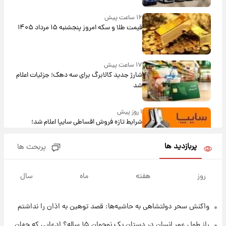
۱۶ ساعت پیش
قیمت طلا و سکه امروز پنجشنبه ۱۵ مرداد ۱۴۰۵
۱۷ ساعت پیش
شارژ جدید کالابرگ برای سه دهک؛ جزئیات اعلام
شد
۱ روز پیش
شرایط تازه فروش اقساطی سایپا اعلام شد؛
شاهین، کوییک، اطلس، سهند و ساینا با اقساط
بلندمدت + جدول
پربازدید ها
پربحث ها
۱ روز پیش
سیگنال‌های جدید برای بازار طلا؛ پیش‌بینی
روز
هفته
ماه
سال
قیمت سکه و طلا فردا
واکنش سحر دولتشاهی به حاشیه‌ها: قصد توهین به اذان را نداشتم
۲۳ ساعت پیش
فال حافظ پنجشنبه ۱۵ مرداد ماه ۱۴۰۵
راز طول عمر انسان در دستان یک نوجوان ۱۵ ساله؟ ادعایی که جهان