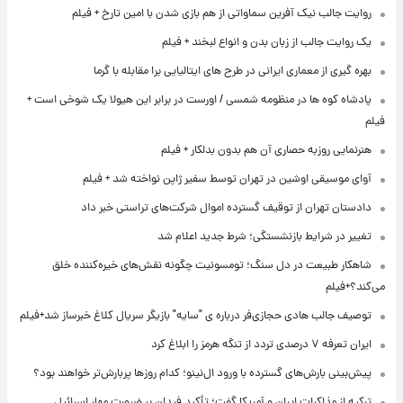
روایت جالب نیک آفرین سماواتی از هم بازی شدن با امین تارخ + فیلم
یک روایت جالب از زبان بدن و انواع لبخند + فیلم
بهره گیری از معماری ایرانی در طرح های ایتالیایی برا مقابله با گرما
پادشاه کوه ها در منظومه شمسی / اورست در برابر این هیولا یک شوخی است +
فیلم
هنرنمایی روزبه حصاری آن هم بدون بدلکار + فیلم
آوای موسیقی اوشین در تهران توسط سفیر ژاپن نواخته شد + فیلم
دادستان تهران از توقیف گسترده اموال شرکت‌های تراستی خبر داد
تغییر در شرایط بازنشستگی؛ شرط جدید اعلام شد
شاهکار طبیعت در دل سنگ؛ تومسونیت چگونه نقش‌های خیره‌کننده خلق
می‌کند؟+فیلم
توصیف جالب هادی حجازی‌فر درباره ی "سایه" بازیگر سریال کلاغ خبرساز شد+فیلم
ایران تعرفه ۷ درصدی تردد از تنگه هرمز را ابلاغ کرد
پیش‌بینی بارش‌های گسترده با ورود ال‌نینو؛ کدام روزها پربارش‌تر خواهند بود؟
ترکیه از مذاکرات ایران و آمریکا گفت؛ تأکید فیدان بر ضرورت مهار اسرائیل