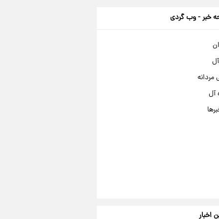
 خبر - وب گردی
ان
آل
مردانه
 آل
برها
ن اخبار