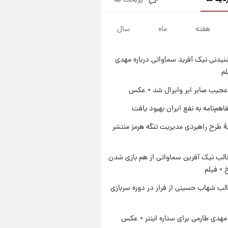
پربحث ها
قیمت طلا و سکه امروز پنجشنبه
۱۵ مرداد ۱۴۰۵
هفته
ماه
سال
۱ روز پیش
شارژ جدید کالابرگ برای سه
دهک؛ جزئیات اعلام شد
یدنی نیک آفرید سماواتی درباره مهدی
۱ روز پیش
لم
شرایط تازه فروش اقساطی سایپا
اعلام شد؛ شاهین، کوییک، اطلس،
عجیب صابر ابر وایرال شد + عکس
سهند و ساینا با اقساط بلندمدت +
۱ روز پیش
اهم‌نامه به نفع ایران بهبود یافت
جدول
سیگنال‌های جدید برای بازار طلا؛
پیش‌بینی قیمت سکه و طلا فردا
ۀ طرح راهبردی مدیریت تنگه هرمز منتشر
الب نیک آفرین سماواتی از هم بازی شدن
خ + فیلم
لب شهاب حسینی از فرار در دوره سربازی
هدی طارمی برای ستاره اینتر + عکس