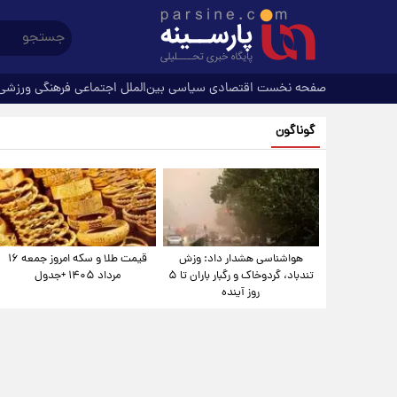
صفحه نخست
اقتصادی
سیاسی
بین‌الملل
اجتماعی
فرهنگی
ورزشی
گوناگون
هواشناسی هشدار داد: وزش
قیمت طلا و سکه امروز جمعه ۱۶
تندباد، گردوخاک و رگبار باران تا ۵
مرداد ۱۴۰۵ +جدول
روز آینده