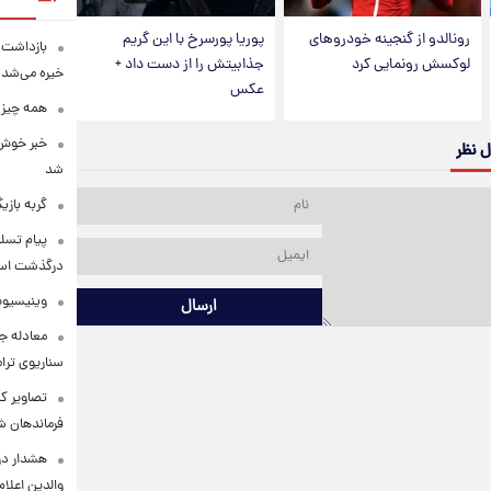
رونالدو از گنجینه خودروهای
پوریا پورسرخ با این گریم
بازداشت م
لوکسش رونمایی کرد
جذابیتش را از دست داد +
خیره می‌شد!
عکس
همه چیز 
خبر خوش 
ل نظر
شد
گربه باز
پیام تسل
درگذشت استا
وینیسیوس
ارسال
معادله جد
سناریوی ترا
تصاویر کم
فرماندهان ش
هشدار در
والدین اعلا