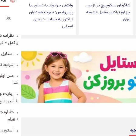
شاگردان اسکوچیچ در آزمون
واکنش بیرانوند به تساوی با
چهارم تراکتور مقابل الشرطه
پرسپولیس؛ دعوت هواداران
روز
عراق
تراکتور به حمایت در بازی
آسیایی
نظرات شن
پاکدل + فی
استایل 
شرایط تف
متن اولی
شد
روایت ج
با امین تار
خاطره جا
+ فیلم
جره
استوری م