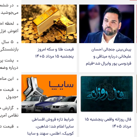
در ششم 
می‌جوشید
لحظه احس
آغوش غزل 
۵ سال 
بازنشستگی
پیش‌بینی جنجالی احسان
قیمت طلا و سکه امروز
علیخانی درباره میثاقی و
پنجشنبه ۱۵ مرداد ۱۴۰۵
پشت پرد
فردوسی پور وایرال شد+فیلم
درباره وض
این مناط
+جدول
گزارش ج
نظامی آمری
فال روزانه واقعی پنجشنبه ۱۵
شرایط تازه فروش اقساطی
قیمت دلار د
مرداد ۱۴۰۵
سایپا اعلام شد؛ شاهین،
کوییک، اطلس، سهند و ساینا