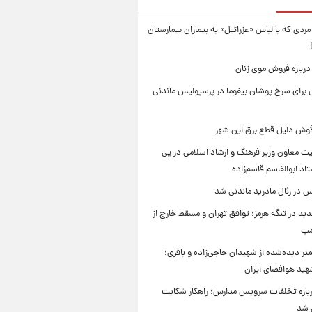
ردی که با لباس «عزرائیل» به بیماران بیمارستان
درباره فروش موی زنان
برای سرخ پوشان بیفوما در پرسپولیس ماندنی
یگوش دلیل قطع برق این شهر
یت معاون وزیر فرهنگ و ارشاد اسلامی در پی
د ابوالقاسم قاسم‌زاده
 در رئال مادرید ماندنی شد
ید در تنگه هرمز؛ توافق تهران و مسقط خارج از
مپ
تر دیده‌شده از شهیدان حاجی‌زاده و باقری؛
هید هوافضای ایران
باره تخلفات سرویس مدارس؛ راهکار شکایت
م شد