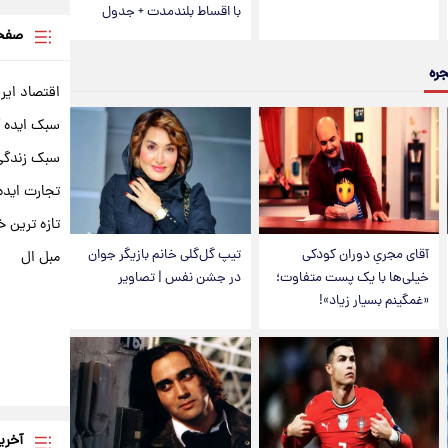
با اقساط بلندمدت + جدول
صفحه
جره
اقتصاد ایر
سبک ایده 
سبک زندگی 
تجارت ایده
تازه ترین خ
آقای مجریِ دوران کودکی
تیپ گل‌گلی خانم بازیگر جوان
مبل ال
خیلی‌ها با یک پست متفاوت؛
در جشن نفس | تصاویر
«غمگینم بسیار زیاد»!
آخری