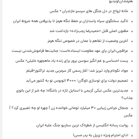
هنرمندان/ویدیو
خانه ارواح در دل جنگل های سرسبز مازندران + عکس
تاکید سخنگوی سپاه پاسداران بر حفظ تنگه هرمز تا پذیرفتن همه شروط ایران
مظنون اصلی قتل «حمیدرضا رجب‌زاده» بازداشت شد
آخرین وضعیت از تفاهم با عمان در خصوص تنگه هرمز
عراقچی:ایران پای عهد مقاومت ایستاده‌است؛ جنایت‌ها فراموش‌شدنی نیست
پست احساسی و غم انگیز سوسن پرور برای زنده یاد ماهچهره خلیلی+ عکس
جواد نکونام وارد تبریز شد؛ آغاز رسمی کار سرمربی جدید تراکتور+فیلم
تصمیم دولت برای نوسازی ناوگان؛ ۴۰۰۰ اتوبوس نو به کشور می‌آید
جدیدترین عکس نیکی کریمی با استایل تازه در باشگاه؛ چه خبر از این بانوی
جذاب؟
جنجال جراحی زیبایی ۴۰ میلیارد تومانی خواننده زن | چهره او چه تغییری کرد؟ |
عکس
روایت رسانه انگلیسی از خطرناک ترین سناریو جنگ علیه ایران
ادای احترام ویژه دی‌پل به پدر مسی!