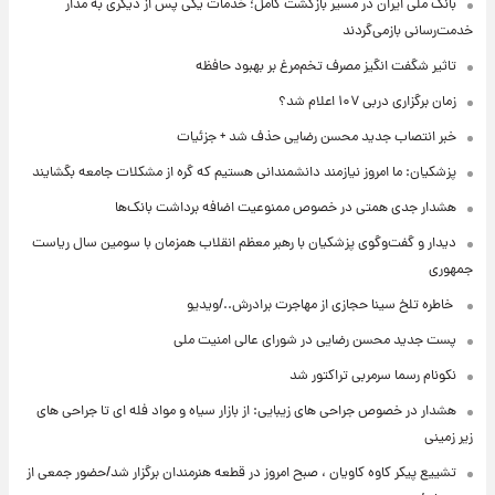
بانک ملی ایران در مسیر بازگشت کامل؛ خدمات یکی پس از دیگری به مدار
خدمت‌رسانی بازمی‌گردند
تاثیر شگفت انگیز مصرف تخم‌مرغ بر بهبود حافظه
زمان برگزاری دربی ۱۰۷ اعلام شد؟
خبر انتصاب جدید محسن رضایی حذف شد + جزئیات
پزشکیان: ما امروز نیازمند دانشمندانی هستیم که گره از مشکلات جامعه بگشایند
هشدار جدی همتی در خصوص ممنوعیت اضافه ‌برداشت بانک‌ها
دیدار و گفت‌وگوی پزشکیان با رهبر معظم انقلاب همزمان با سومین سال ریاست
جمهوری
⁨ خاطره تلخ سینا حجازی از مهاجرت برادرش../ویدیو
پست جدید محسن رضایی در شورای عالی امنیت ملی
نکونام رسما سرمربی تراکتور شد
هشدار در خصوص جراحی های زیبایی: از بازار سیاه و مواد فله ای تا جراحی های
زیر زمینی
تشییع پیکر کاوه کاویان ، صبح امروز در قطعه هنرمندان برگزار شد/حضور جمعی از