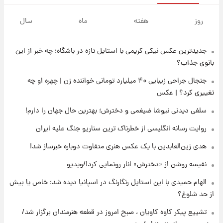
۱۶ ساعت پیش
خبر انتصاب جدید محسن رضایی حذف شد +
روز
هفته
ماه
سال
جزئیات
جدیدترین عکس نیکی کریمی با استایل تازه در باشگاه؛ چه خبر از این
۱۷ ساعت پیش
پست جدید محسن رضایی در شورای عالی امنیت
بانوی جذاب؟
ملی
جنجال جراحی زیبایی ۴۰ میلیارد تومانی خواننده زن | چهره او چه
تغییری کرد؟ | عکس
۲۱ ساعت پیش
آتش‌سوزی در لوناپارک شیراز؛ آخرین وضعیت
سلفی دیدنی نیوشا ضیغمی و دخترش؛ بهترین حال جهان را دارم!
خزندگان خطرناک پس از حادثه
روایت رسانه انگلیسی از خطرناک ترین سناریو جنگ علیه ایران
۲۲ ساعت پیش
هدی زین‌العابدین با یک عکس هنری متفاوت دوباره خبرساز شد!
خواستگار ۵۰ساله شاهدخت لئونور بازداشت شد
نفیسه روشن از «دخترش» انار رونمایی کرد!/ویدیو
الهام حمیدی با این استایل رنگارنگ در اسپانیا دیده شد؛ خاص یا بیش
۲۲ ساعت پیش
از حد شلوغ؟
نخستین تصویر لیونل مسی بعد از مرگ
پدر+عکس و فیلم
تشییع پیکر کاوه کاویان ، صبح امروز در قطعه هنرمندان برگزار شد/