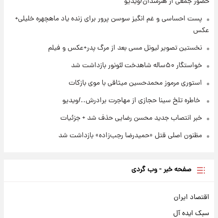
حضور جمعی از هنرمندان/ویدیو
۲۳ ساعت پیش
پست احساسی و غم انگیز سوسن پرور برای زنده یاد ماهچهره خلیلی+
استوری مرموز محمدحسین میثاقی با موی
عکس
بازکات
نخستین تصویر لیونل مسی بعد از مرگ پدر+عکس و فیلم
خواستگار ۵۰ساله شاهدخت لئونور بازداشت شد
استوری مرموز محمدحسین میثاقی با موی بازکات
⁨ خاطره تلخ سینا حجازی از مهاجرت برادرش../ویدیو
خبر انتصاب جدید محسن رضایی حذف شد + جزئیات
مظنون اصلی قتل «حمیدرضا رجب‌زاده» بازداشت شد
صفحه خبر - وب گردی
اقتصاد ایران
سبک ایده آل