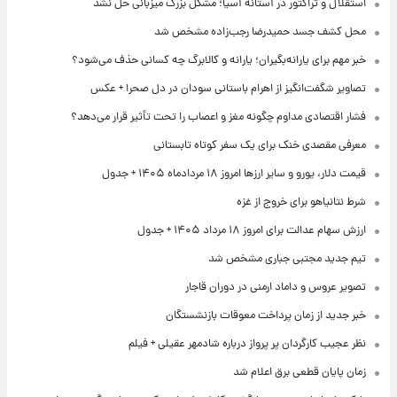
استقلال و تراکتور در آستانه آسیا؛ مشکل بزرگ میزبانی حل نشد
محل کشف جسد حمیدرضا رجب‌زاده مشخص شد
خبر مهم برای یارانه‌بگیران؛ یارانه و کالابرگ چه کسانی حذف می‌شود؟
تصاویر شگفت‌انگیز از اهرام باستانی سودان در دل صحرا + عکس
فشار اقتصادی مداوم چگونه مغز و اعصاب را تحت تأثیر قرار می‌دهد؟
معرفی مقصدی خنک برای یک سفر کوتاه تابستانی
قیمت دلار، یورو و سایر ارزها امروز ۱۸ مردادماه ۱۴۰۵ + جدول
شرط نتانیاهو برای خروج از غزه
ارزش سهام عدالت برای امروز ۱۸ مرداد ۱۴۰۵ + جدول
تیم جدید مجتبی جباری مشخص شد
تصویر عروس و داماد ارمنی در دوران قاجار
خبر جدید از زمان پرداخت معوقات بازنشستگان
نظر عجیب کارگردان پر پرواز درباره شادمهر عقیلی + فیلم
زمان پایان قطعی برق اعلام شد