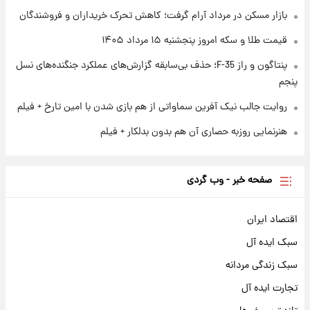
آغاز طرح جدید فروش مشارکت در تولید سایپا؛
بازار مسکن در مرداد آرام گرفت؛ کاهش تحرک خریداران و فروشندگان
نام خودرو، مبلغ پیش پرداخت و زمان تحویل |
سود مشارکت چند درصد است؟
قیمت طلا و سکه امروز پنجشنبه ۱۵ مرداد ۱۴۰۵
پنتاگون و راز F-35؛ حذف بی‌سابقه گزارش‌های عملکرد جنگنده‌های نسل
پنجم
روایت جالب نیک آفرین سماواتی از هم بازی شدن با امین تارخ + فیلم
هنرنمایی روزبه حصاری آن هم بدون بدلکار + فیلم
صفحه خبر - وب گردی
اقتصاد ایران
سبک ایده آل
سبک زندگی مردانه
تجارت ایده آل