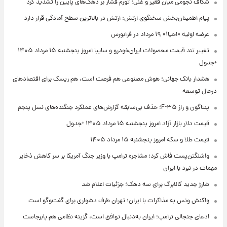
شکاف نجومی میان فقیر و غنی؛ تورم فشار بر دهک‌های پایین را تشدید کرد
پیام اطمینان‌بخش سخنگوی ارتش: ارتش در بالاترین سطح آمادگی قرار دارد
عرضه اولیه «احیا۱» ۱۹ مرداد در فرابورس
تغییر تند قیمت محصولات ایران‌خودرو و سایپا امروز پنجشنبه ۱۵ مرداد ۱۴۰۵
+جدول
هشدار بانک جهانی؛ هوش مصنوعی هم فرصت است، هم ریسک برای اقتصادهای
درحال توسعه
پنتاگون و راز F-۳۵؛ حذف بی‌سابقه گزارش‌های عملکرد جنگنده‌های نسل پنجم
قیمت دلار بازار آزاد امروز پنجشنبه ۱۵ مرداد ۱۴۰۵ +جدول
قیمت طلا و سکه امروز پنجشنبه ۱۵ مرداد ۱۴۰۵
واشنگتن‌پست فاش کرد: مشاجره ترامپ با وزیر جنگ آمریکا بر سر کاهش ذخایر
مهمات در نبرد با ایران
شارژ جدید کالابرگ برای سه دهک؛ جزئیات اعلام شد
واکنش ونس به مذاکرات با ایران؛ تهران طرف دشواری برای گفت‌وگو است
ادعای جنجالی ترامپ؛ ایران به‌دنبال توافق است، گزینه نظامی هم پابرجاست