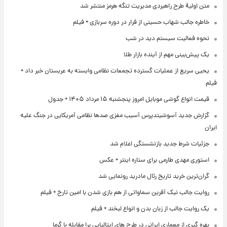
متن اولیۀ طرح راهبردی مدیریت تنگه هرمز منتشر شد
خاطره جالب شهاب حسینی از فرار در دوره سربازی + فیلم
نحوه فعالیت سیستم دید در شب
یک پیش‌بینی مهم از آینده بازار طلا
یحیی سریع از عملیات گسترده تجمعات نظامی وابسته به عربستان خبر داد +
فیلم
قیمت انواع گوشی موبایل امروز پنجشنبه ۱۵ مرداد ۱۴۰۵ + جدول
گزارش جدید آسوشیتدپرس آسیب مغزی صدها نظامی آمریکایی در جنگ علیه
ایران
جزئیات شرط جدید بازنشستگی اعلام شد
استوری مهدی طارمی برای ستاره اینتر + عکس
گران‌ترین خرید تاریخ رئال مادرید رونمایی شد
روایت جالب نیک آفرین سماواتی از هم بازی شدن با امین تارخ + فیلم
یک روایت جالب از زبان بدن و انواع لبخند + فیلم
بهره گیری از معماری ایرانی در طرح های ایتالیایی برا مقابله با گرما