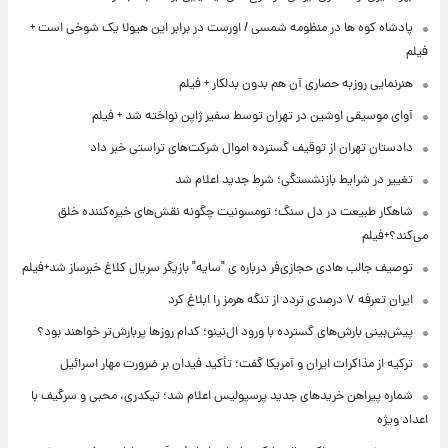
پادشاه کوه ها در منظومه شمسی / اورست در برابر این هیولا یک شوخی است +
فیلم
هنرنمایی روزبه حصاری آن هم بدون بدلکار + فیلم
آوای موسیقی اوشین در تهران توسط سفیر ژاپن نواخته شد + فیلم
دادستان تهران از توقیف گسترده اموال شرکت‌های تراستی خبر داد
تغییر در شرایط بازنشستگی؛ شرط جدید اعلام شد
شاهکار طبیعت در دل سنگ؛ تومسونیت چگونه نقش‌های خیره‌کننده خلق
می‌کند؟+فیلم
توصیف جالب هادی حجازی‌فر درباره ی "سایه" بازیگر سریال کلاغ خبرساز شد+فیلم
ایران تعرفه ۷ درصدی تردد از تنگه هرمز را ابلاغ کرد
پیش‌بینی بارش‌های گسترده با ورود ال‌نینو؛ کدام روزها پربارش‌تر خواهند بود؟
ترکیه از مذاکرات ایران و آمریکا گفت؛ تأکید فیدان بر ضرورت مهار اسرائیل
شماره پیراهن خریدهای جدید پرسپولیس اعلام شد؛ تیکدری، محبی و سرگیف با
اعداد ویژه