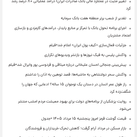
تغییر مثبت در عملکرد مالی بانک صادرات ایران/ درآمد عملیاتی ۸۰ درصد رشد
کرد
تقدیر از شعب برتر منطقه هفت بانک سرمایه
اجرای برنامه تحول بانک با تمرکز بر منابع پایدار، درآمدهای کارمزدی و بازسازی
اعتماد مشتریان
جزئیات فعال‌سازی «کیف پول ایران» اعلام شد+فیلم
واکنش پلیس به فیک نیوزها و بازنشر ویدیوهای تکراری
پیش‌بینی جنجالی احسان علیخانی درباره میثاقی و فردوسی پور وایرال شد+فیلم
واکنش سحر دولتشاهی به حاشیه‌ها: قصد توهین به اذان را نداشتم
راز طول عمر انسان در دستان یک نوجوان ۱۵ ساله؟ ادعایی که جهان را
شگفت‌زده کرد
روایت پزشکیان از برنامه‌های دولت برای بهبود معیشت مردم امشب منتشر
می‌شود
قیمت گوشت قرمز امروز پنجشنبه ۱۵ مرداد ۱۴۰۵ +جدول
بازار مسکن در مرداد آرام گرفت؛ کاهش تحرک خریداران و فروشندگان