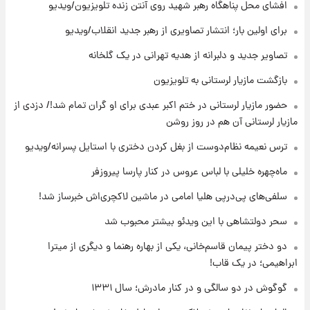
افشای محل پناهگاه‌ رهبر شهید روی آنتن زنده تلویزیون/ویدیو
۱۰ ساعت پیش
برای اولین بار؛ انتشار تصاویری از رهبر جدید انقلاب/ویدیو
قیمت طلا ۱۸عیار امروز شنبه ۱۷ مرداد ۱۴۰۵
+جدول
تصاویر جدید و دلبرانه از هدیه تهرانی در یک گلخانه
بازگشت مازیار لرستانی به تلویزیون
۱۰ ساعت پیش
حضور مازیار لرستانی در ختم اکبر عبدی برای او گران تمام شد!/ دزدی از
قیمت محصولات ایران‌خودرو و سایپا امروز شنبه
۱۷ مرداد ۱۴۰۵
مازیار لرستانی آن هم در روز روشن
ترس نعیمه نظام‌دوست از بغل کردن دختری با استایل پسرانه/ویدیو
۱ روز پیش
یک پیش ‌بینی مهم برای قیمت دلار، طلا و سکه
ماه‌چهره خلیلی با لباس عروس در کنار پارسا پیروزفر
شنبه ۱۷ مرداد ۱۴۰۵
سلفی‌های پی‌درپی هلیا امامی در ماشین لاکچری‌اش خبرساز شد!
سحر دولتشاهی با این ویدئو بیشتر محبوب شد
دو دختر پیمان قاسم‌خانی، یکی از بهاره رهنما و دیگری از میترا
ابراهیمی؛ در یک قاب!
گوگوش در دو سالگی و در کنار مادرش؛ سال ۱۳۳۱