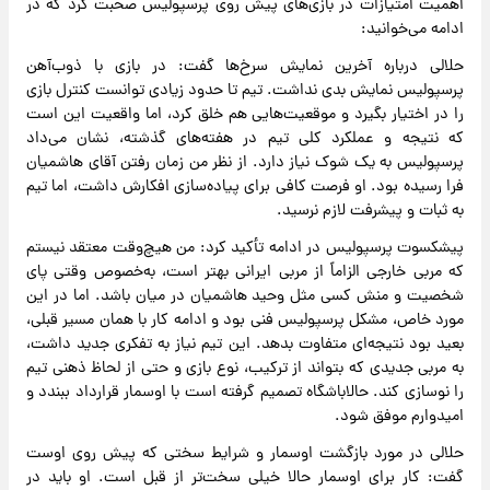
اهمیت امتیازات در بازی‌های پیش روی پرسپولیس صحبت کرد که در
ادامه می‌خوانید:
حلالی درباره آخرین نمایش سرخ‌ها گفت: در بازی با ذوب‌آهن
پرسپولیس نمایش بدی نداشت. تیم تا حدود زیادی توانست کنترل بازی
را در اختیار بگیرد و موقعیت‌هایی هم خلق کرد، اما واقعیت این است
که نتیجه و عملکرد کلی تیم در هفته‌های گذشته، نشان می‌داد
پرسپولیس به یک شوک نیاز دارد. از نظر من زمان رفتن آقای هاشمیان
فرا رسیده بود. او فرصت کافی برای پیاده‌سازی افکارش داشت، اما تیم
به ثبات و پیشرفت لازم نرسید.
پیشکسوت پرسپولیس در ادامه تأکید کرد: من هیچ‌وقت معتقد نیستم
که مربی خارجی الزاماً از مربی ایرانی بهتر است، به‌خصوص وقتی پای
شخصیت و منش کسی مثل وحید هاشمیان در میان باشد. اما در این
مورد خاص، مشکل پرسپولیس فنی بود و ادامه کار با همان مسیر قبلی،
بعید بود نتیجه‌ای متفاوت بدهد. این تیم نیاز به تفکری جدید داشت،
به مربی جدیدی که بتواند از ترکیب، نوع بازی و حتی از لحاظ ذهنی تیم
را نوسازی کند. حالاباشگاه تصمیم گرفته است با اوسمار قرارداد ببندد و
امیدوارم موفق شود.
حلالی در مورد بازگشت اوسمار و شرایط سختی که پیش روی اوست
گفت: کار برای اوسمار حالا خیلی سخت‌تر از قبل است. او باید در