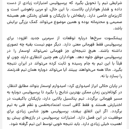
شرایطی تیم را تحویل بگیرد که پرسپولیس امتیازات زیادی از دست
داده و فشار هواداران بالاست. با این حال، او مربی باهوشی است و
کاریزمای خاصی دارد. رابطه‌اش با بازیکنان و فضای رختکن هم همیشه
صمیمی و محترمانه بوده و همین موضوع می‌تواند کمک بزرگی برایش
باشد.
پیشکسوت سرخ‌ها درباره توقعات از سرمربی جدید افزود: برای
پرسپولیس فقط قهرمانی معنی دارد. دیگر مهم نیست بقیه چه تصوری
داشته باشند. هیچ نتیجه‌ای جز قهرمانی نمی‌تواند اوسمار را در
پرسپولیس موفق جلوه دهد. هواداران هم چنین انتظاری دارند چون او
قبلاً با این تیم به جام رسیده و ثابت کرده می‌تواند در ایران نتیجه
بگیرد. حالا همه می‌خواهند ببینند آیا می‌تواند دوباره همان تیم قدرتمند
را بسازد یا نه.
در پایان حلالی ابراز امیدواری کرد: امیدوارم اوسمار بتواند مطابق انتظار،
در کوتاه‌ترین زمان ممکن بهترین نتایج را بگیرد تا پرسپولیس دوباره به
مسیر قهرمانی برگردد. تیم پتانسیل بالایی دارد، بازیکنان باکیفیت در
اختیارش هستند و فقط کافی است اعتمادبه‌نفس و نظم فنی به تیم
برگردد. اگر این اتفاق بیفتد، پرسپولیس هنوز شانس زیادی برای
موفقیت در این فصل دارد. امتیازات پرسپولیس در بازی‌های پیش رو
اهمیت خیلی زیادی دارد. باید نتیجه خوبی توسط این تیم گرفته شود.