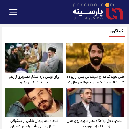
گوناگون
قتل هولناک مداح سرشناس پس از ربوده
برای اولین بار؛ انتشار تصاویری از رهبر
شدن؛ فیلم جنایت برای خانواده ارسال شد
جدید انقلاب/ویدیو
افشای محل پناهگاه‌ رهبر شهید روی آنتن
انتقاد تند پیمان طالبی از مسئولان
زنده تلویزیون/ویدیو
استقلال در پی رفتن رامین رضاییان+