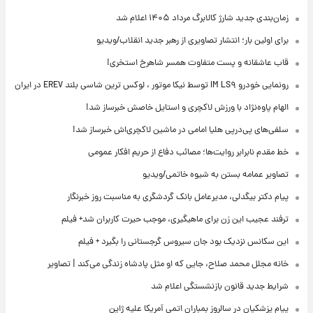
زمان‌بندی جدید شارژ کالابرگ مرداد ۱۴۰۵ اعلام شد
برای اولین بار؛ انتشار تصاویری از رهبر جدید انقلاب/ویدیو
قاب عاشقانه و پست متفاوت همسر شاهرخ استخری!
رونمایی خودرو IM LS۹ توسط نیکا موتور ، لوکس ترین شاسی بلند EREV در ایران
الهام پاوه‌نژاد با ورزش لاکچری و استایل خاصش خبرساز شد!
سلفی‌های پی‌درپی هلیا امامی در ماشین لاکچری‌اش خبرساز شد!
خط مقدم نابرابر روایت‌ها؛ مصائب دفاع از حریم افکار عمومی
تصاویر عمامه بستن به شیوه خاتمی/ویدیو
پیام دکتر بیگدلی، مدیرعامل بانک گردشگری به مناسبت روز خبرنگار
ترفند عجیب این زن برای ماهیگیری، موجب حیرت کاربران شد+ فیلم
این سکانس نزدیک بود جان سیروس گرجستانی را بگیرد + فیلم
خانه مجلل محمد صلاح، جایی که او مثل پادشاه زندگی می‌کند | تصاویر
شرایط جدید قانون بازنشستگی اعلام شد
پیام پزشکیان در سالروز بمباران اتمی آمریکا علیه ژاپن