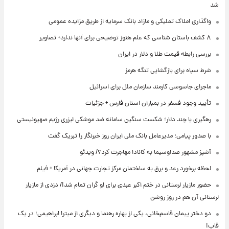
شد
واگذاری املاک تملیکی و مازاد بانک سرمایه از طریق مزایده عمومی
۸ کشف باستان شناسی که علم هنوز توضیحی برای آنها ندارد+ تصاویر
بررسی رابطه قیمت طلا و دلار در ایران
شرط سپاه برای بازگشایی تنگه هرمز
ماجرای جاسوسی کارمند سازمان ملل برای اسرائیل
تأیید وجود فسفر در بمباران استان فارس + جزئیات
رهگیری با چند دلار؛ شکست سنگین سامانه ضد موشکی لیزری رژیم صهیونیستی
با صدور پیامی؛ مدیرعامل بانک ملی ایران روز خبرنگار را تبریک گفت
آشپز مشهور صداوسیما به کانادا مهاجرت کرد؟/ ویدئو
لحظه برخورد رعد و برق به ساختمان مرکز تجارت جهانی در آمریکا + فیلم
حضور مازیار لرستانی در ختم اکبر عبدی برای او گران تمام شد!/ دزدی از مازیار
لرستانی آن هم در روز روشن
دو دختر پیمان قاسم‌خانی، یکی از بهاره رهنما و دیگری از میترا ابراهیمی؛ در یک
قاب!