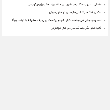
افشای محل پناهگاه‌ رهبر شهید روی آنتن زنده تلویزیون/ویدیو
عکس شاد سپند امیرسلیمانی در کنار پسرش
ادعای جنجالی درباره اینفانتینو؛ اتهام پرداخت پول به معشوقه با درآمد یوفا
قاب خانوادگی رضا کیانیان در کنار خواهرش