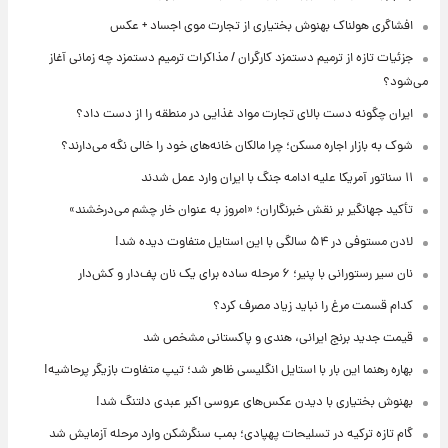
افشاگری هولناک بهنوش بختیاری از تجارت موی اجساد + عکس
جزئیات تازه از ترمیم دستمزد کارگران / مذاکرات ترمیم دستمزد چه زمانی آغاز
می‌شود؟
ایران چگونه دست بالای تجارت مواد غذایی در منطقه را از دست داد؟
شوک به بازار اجاره مسکن؛ چرا مالکان خانه‌های خود را خالی نگه می‌دارند؟
۱۱ سناتور آمریکا علیه ادامه جنگ با ایران وارد عمل شدند
تأکید جهانگیر بر نقش خبرنگاران؛ «امروز به عنوان خار چشم می‌درخشند»
لادن مستوفی در ۵۴ سالگی با این استایل متفاوت دیده شد!
نان سیر رستورانی با پنیر؛ ۶ مرحله ساده برای یک نان پف‌دار و کش‌دار
کدام قسمت مرغ را نباید زیاد مصرف کرد؟
قیمت جدید برنج ایرانی، هندی و پاکستانی مشخص شد
بهاره رهنما این بار با استایل انگلیسی ظاهر شد؛ تیپ متفاوت بازیگر پرحاشیه!
بهنوش بختیاری با دیدن عکس‌های عروسی اکبر عبدی دلتنگ شد!
گام تازه ترکیه در تسلیحات پهپادی؛ بمب سنگرشکن وارد مرحله آزمایش شد