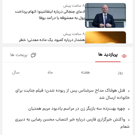
۸ ساعت پیش
ادعای جنجالی درباره اینفانتینو؛ اتهام پرداخت
پول به معشوقه با درآمد یوفا
۸ ساعت پیش
هشدار درباره کمبود یک ماده معدنی؛ خطر
آلزایمر و زوال عقل افزایش می‌یابد؟
پربازدید ها
پربحث ها
۸ ساعت پیش
انتقاد تند پیمان طالبی از مسئولان استقلال در
روز
هفته
ماه
سال
پی رفتن رامین رضاییان+ عکس
قتل هولناک مداح سرشناس پس از ربوده شدن؛ فیلم جنایت برای
۹ ساعت پیش
قیمت گوشت گوساله و گوسفند امروز شنبه ۱۷
خانواده ارسال شد
مرداد ۱۴۰۵ +جدول
چهره بهت‌زده سه بازیگر زن در مراسم یادبود مریم همتیان
۹ ساعت پیش
واکنش خبرگزاری فارس درباره خبر انتصاب محسن رضایی به دبیری
با قدرتمندترین و بادوام ترین تانک جهان آشنا
شعام
شوید+ فیلم