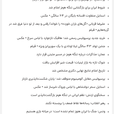
شروط ایران برای بازگشایی تنگه هرمز اعلام شد
استایل متفاوت افسانه بایگان در ۶۴ سالگی + عکس
علیرضا قربانی «گل‌های باران خورده» را خواند/ رفتی و بعد از تو دنیا غرق شد در
گریه‌هایم + فیلم
خرید جدید پرسپولیس رسمی شد؛ هافبک تازه‌وارد با لباس سرخ + عکس
جشن تولد ۴۳ سالگی لیلا اوتادی با یک سورپرایز ویژه + فیلم
عمان: مذاکرات درباره تنگه هرمز در مسیر مثبتی قرار دارد
شوک تازه به بازار لبنیات؛ قیمت شیر افزایش یافت
تاریخ اعلام نتایج نهایی دکتری مشخص شد
پرسپولیس مقابل آلومینیوم متوقف شد؛ پایان شکست‌ناپذیری تارتار
استایل سحر دولتشاهی با لباس چروک خبرساز شد + عکس
سخنگوی ارتش: نظم ایرانی در تنگه هرمز بازگشت‌ناپذیر است
رهبر انقلاب: رسانه‌ها نقاط ضعف را برجسته نکنند
ونس: جنگ با ایران هنوز تمام نشده است؛ در میانه بازی هستیم