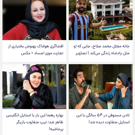
خانه مجلل محمد صلاح، جایی که او
افشاگری هولناک بهنوش بختیاری از
مثل پادشاه زندگی می‌کند | تصاویر
تجارت موی اجساد + عکس
لادن مستوفی در ۵۴ سالگی با این
بهاره رهنما این بار با استایل انگلیسی
استایل متفاوت دیده شد!
ظاهر شد؛ تیپ متفاوت بازیگر
پرحاشیه!