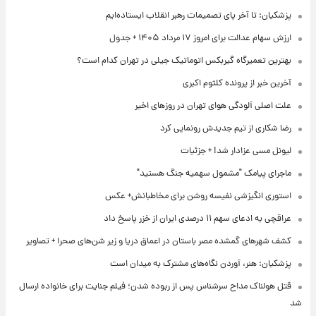
پزشکیان: تا آخر پای تصمیمات رهبر انقلاب ایستاده‌ایم
ارزش سهام عدالت برای امروز ۱۷ مرداد ۱۴۰۵ + جدول
بهترین تعمیرگاه گیربکس اتوماتیک جیلی در تهران کدام است؟
آخرین خبر از پرونده کلثوم اکبری
علت اصلی آلودگی هوای تهران در روزهای اخیر
رضا شکاری از تیم جدیدش رونمایی کرد
لیونل مسی عزادار شد! + جزئیات
ماجرای پیامک "مشمول سهمیه جنگ هستید"
استوری انگیزشی نفیسه روشن برای مخاطبانش+ عکس
عراقچی به ادعای سهم ۱۱ درصدی ایران از خزر پاسخ داد
کشف شهرهای گمشده مصر باستان در اعماق دریا و زیر شن‌های صحرا + تصاویر
پزشکیان: هنر، آوردن نگاه‌های مشترک به میدان است
قتل هولناک مداح سرشناس پس از ربوده شدن؛ فیلم جنایت برای خانواده ارسال
شد