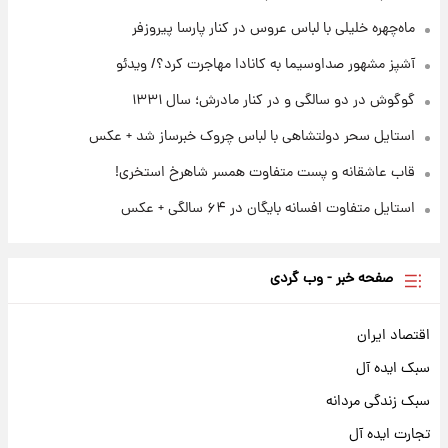
۲۲ ساعت پیش
ادعای جنجالی درباره اینفانتینو؛ اتهام پرداخت
ماه‌چهره خلیلی با لباس عروس در کنار پارسا پیروزفر
پول به معشوقه با درآمد یوفا
آشپز مشهور صداوسیما به کانادا مهاجرت کرد؟/ ویدئو
گوگوش در دو سالگی و در کنار مادرش؛ سال ۱۳۳۱
استایل سحر دولتشاهی با لباس چروک خبرساز شد + عکس
قاب عاشقانه و پست متفاوت همسر شاهرخ استخری!
استایل متفاوت افسانه بایگان در ۶۴ سالگی + عکس
صفحه خبر - وب گردی
اقتصاد ایران
سبک ایده آل
سبک زندگی مردانه
تجارت ایده آل