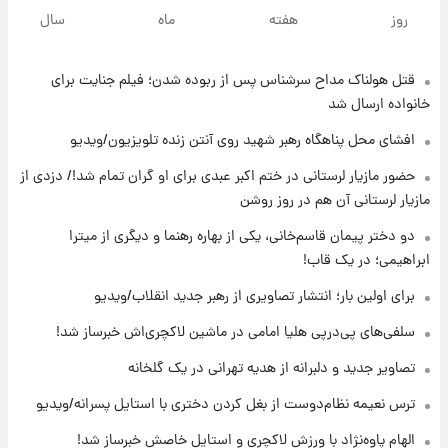
لحظه برخورد رعد و برق به ساختمان مرکز تجارت
روز
هفته
ماه
سال
جهانی در آمریکا + فیلم
قتل هولناک مداح سرشناس پس از ربوده شدن؛ فیلم جنایت برای
۱۹ ساعت پیش
برای اولین بار؛ انتشار تصاویری از رهبر جدید
خانواده ارسال شد
انقلاب/ویدیو
افشای محل پناهگاه‌ رهبر شهید روی آنتن زنده تلویزیون/ویدیو
۱۹ ساعت پیش
حضور مازیار لرستانی در ختم اکبر عبدی برای او گران تمام شد!/ دزدی از
تصاویر عمامه بستن به شیوه خاتمی/ویدیو
مازیار لرستانی آن هم در روز روشن
دو دختر پیمان قاسم‌خانی، یکی از بهاره رهنما و دیگری از میترا
ابراهیمی؛ در یک قاب!
۲۱ ساعت پیش
افشای محل پناهگاه‌ رهبر شهید روی آنتن زنده
برای اولین بار؛ انتشار تصاویری از رهبر جدید انقلاب/ویدیو
تلویزیون/ویدیو
سلفی‌های پی‌درپی هلیا امامی در ماشین لاکچری‌اش خبرساز شد!
۲۲ ساعت پیش
تصاویر جدید و دلبرانه از هدیه تهرانی در یک گلخانه
ثریا اسفندیاری بعد از طلاق و در دیدار با گروه
بیتلز
ترس نعیمه نظام‌دوست از بغل کردن دختری با استایل پسرانه/ویدیو
الهام پاوه‌نژاد با ورزش لاکچری و استایل خاصش خبرساز شد!