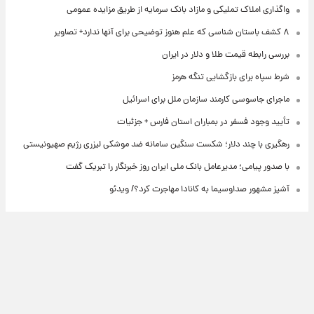
واگذاری املاک تملیکی و مازاد بانک سرمایه از طریق مزایده عمومی
۸ کشف باستان شناسی که علم هنوز توضیحی برای آنها ندارد+ تصاویر
بررسی رابطه قیمت طلا و دلار در ایران
شرط سپاه برای بازگشایی تنگه هرمز
ماجرای جاسوسی کارمند سازمان ملل برای اسرائیل
تأیید وجود فسفر در بمباران استان فارس + جزئیات
رهگیری با چند دلار؛ شکست سنگین سامانه ضد موشکی لیزری رژیم صهیونیستی
با صدور پیامی؛ مدیرعامل بانک ملی ایران روز خبرنگار را تبریک گفت
آشپز مشهور صداوسیما به کانادا مهاجرت کرد؟/ ویدئو