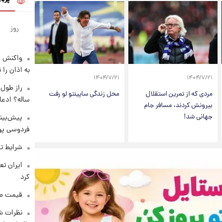
روز
واکنش س
به اذان را 
۱۴۰۴/۷/۲۱
۱۴۰۴/۷/۲۱
مردی که از تمرین استقلال
محل زندگی ساپینتو لو رفت
ساله؟ ادعا
بیرونش کردند، مسافر جام
جهانی شد!
پیش‌بینی
فردوسی پور
شرایط تف
کرد
قیمت طلا و 
نظرات شن