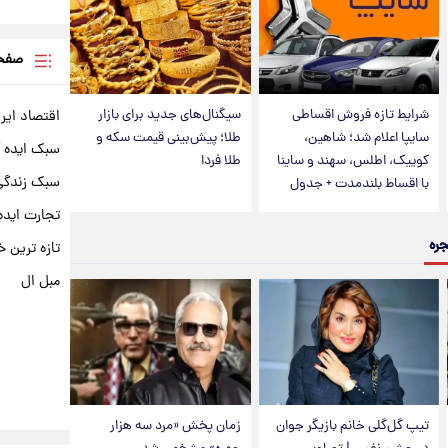
صفحه
شرایط تازه فروش اقساطی
سیگنال‌های جدید برای بازار
اقتصاد ایر
سایپا اعلام شد؛ شاهین،
طلا؛ پیش‌بینی قیمت سکه و
سبک ایده 
کوییک، اطلس، سهند و ساینا
طلا فردا
سبک زندگی 
با اقساط بلندمدت + جدول
تجارت ایده
جره
تازه ترین خ
مبل ال
تیپ گل‌گلی خانم بازیگر جوان
زمان پخش «مرد سه هزار