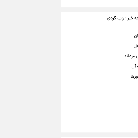
 خبر - وب گردی
ان
آل
مردانه
 آل
برها