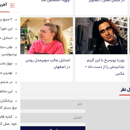
در جشن نفس | تصاویر
چهره» مشخص شد
آخری
۶ منبع پنهان ویتامین C
این خوراک
استایل ع
طلب حلالی
پرسپولیس
پوریا پورسرخ با این گریم
استایل جالب سوپرمدل روس
چهار ماس
جذابیتش را از دست داد +
در اصفهان
بهترین م
عکس
در ششم ا
ل نظر
این مناطق
پزشکیان: 
برق بسیار ک
کنایه قال
خود عمل کن