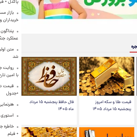
پاکدل + فی
بازار مس
خریداران و
عملکرد جنگ
جره
متن اولی
شد
روایت ج
با امین تار
+جدول
قیمت طلا و سکه امروز
فال حافظ پنجشنبه ۱۵ مرداد
هنرنمایی
پنجشنبه ۱۵ مرداد ۱۴۰۵
ماه ۱۴۰۵
استوری م
خاطره جا
+ فیلم