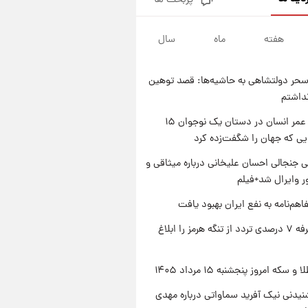
پربحث ها
فال قهوه روزانه پنجشنبه ۱۵ مرداد
ماه ۱۴۰۵
هفته
ماه
سال
۱ روز پیش
فال روزانه واقعی پنجشنبه ۱۵
مرداد ۱۴۰۵
حر دولتشاهی به حاشیه‌ها: قصد توهین
۱ روز پیش
نداشتم
ارزش سهام عدالت برای امروز
چهارشنبه ۱۴ مرداد + جدول
راز طول عمر انسان در دستان یک نوجوان ۱۵
یی که جهان را شگفت‌زده کرد
۱ روز پیش
آغاز طرح جدید فروش مشارکت در
 جنجالی احسان علیخانی درباره میثاقی و
تولید سایپا؛ نام خودرو، مبلغ پیش
 وایرال شد+فیلم
پرداخت و زمان تحویل | سود
مشارکت چند درصد است؟
اهم‌نامه به نفع ایران بهبود یافت
ایران تعرفه ۷ درصدی تردد از تنگه هرمز را ابلاغ
سکه امروز پنجشنبه ۱۵ مرداد ۱۴۰۵
یدنی نیک آفرید سماواتی درباره مهدی