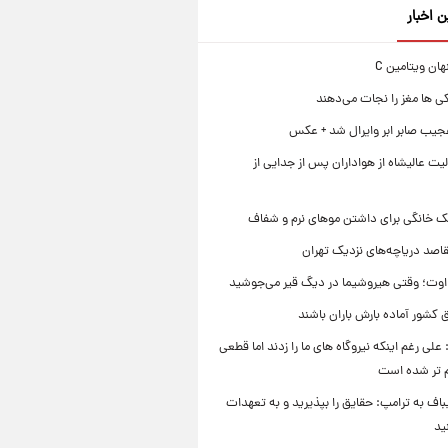
ن اخبار
ی ها مغز را نجات می‌دهند
جیب صابر ابر وایرال شد + عکس
ت عالیشاه از هواداران پس از جدایی از
ک خانگی برای داشتن موهای نرم و شفاف
قاصد دریاچه‌های نزدیک تهران
وت؛ وقتی هیروشیما در دیگ قیر می‌جوشید
 کشور آماده بارش باران باشند
علی رغم اینکه نیروگاه های ما را زدند اما قطعی
م تر شده است
یباف به ترامپ: حقایق را بپذیرید و به تعهدات
ید