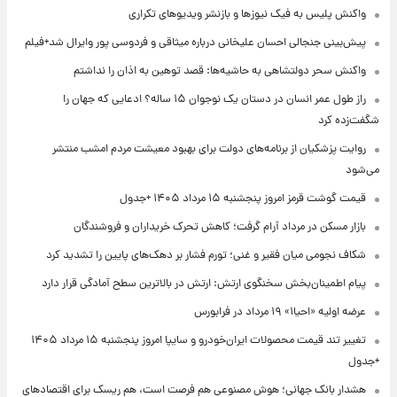
واکنش پلیس به فیک نیوزها و بازنشر ویدیوهای تکراری
پیش‌بینی جنجالی احسان علیخانی درباره میثاقی و فردوسی پور وایرال شد+فیلم
واکنش سحر دولتشاهی به حاشیه‌ها: قصد توهین به اذان را نداشتم
راز طول عمر انسان در دستان یک نوجوان ۱۵ ساله؟ ادعایی که جهان را
شگفت‌زده کرد
روایت پزشکیان از برنامه‌های دولت برای بهبود معیشت مردم امشب منتشر
می‌شود
قیمت گوشت قرمز امروز پنجشنبه ۱۵ مرداد ۱۴۰۵ +جدول
بازار مسکن در مرداد آرام گرفت؛ کاهش تحرک خریداران و فروشندگان
شکاف نجومی میان فقیر و غنی؛ تورم فشار بر دهک‌های پایین را تشدید کرد
پیام اطمینان‌بخش سخنگوی ارتش: ارتش در بالاترین سطح آمادگی قرار دارد
عرضه اولیه «احیا۱» ۱۹ مرداد در فرابورس
تغییر تند قیمت محصولات ایران‌خودرو و سایپا امروز پنجشنبه ۱۵ مرداد ۱۴۰۵
+جدول
هشدار بانک جهانی؛ هوش مصنوعی هم فرصت است، هم ریسک برای اقتصادهای