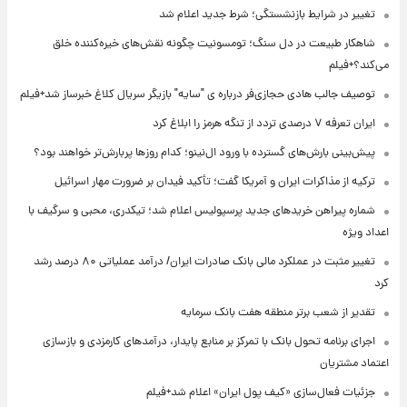
تغییر در شرایط بازنشستگی؛ شرط جدید اعلام شد
شاهکار طبیعت در دل سنگ؛ تومسونیت چگونه نقش‌های خیره‌کننده خلق
می‌کند؟+فیلم
توصیف جالب هادی حجازی‌فر درباره ی "سایه" بازیگر سریال کلاغ خبرساز شد+فیلم
ایران تعرفه ۷ درصدی تردد از تنگه هرمز را ابلاغ کرد
پیش‌بینی بارش‌های گسترده با ورود ال‌نینو؛ کدام روزها پربارش‌تر خواهند بود؟
ترکیه از مذاکرات ایران و آمریکا گفت؛ تأکید فیدان بر ضرورت مهار اسرائیل
شماره پیراهن خریدهای جدید پرسپولیس اعلام شد؛ تیکدری، محبی و سرگیف با
اعداد ویژه
تغییر مثبت در عملکرد مالی بانک صادرات ایران/ درآمد عملیاتی ۸۰ درصد رشد
کرد
تقدیر از شعب برتر منطقه هفت بانک سرمایه
اجرای برنامه تحول بانک با تمرکز بر منابع پایدار، درآمدهای کارمزدی و بازسازی
اعتماد مشتریان
جزئیات فعال‌سازی «کیف پول ایران» اعلام شد+فیلم