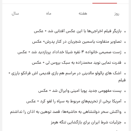
۱۵ ساعت پیش
فال قهوه روزانه پنجشنبه ۱۵ مرداد ماه ۱۴۰۵
روز
هفته
ماه
سال
بازیگر فیلم اخراجی‌ها با این عکس آفتابی شد + عکس
۱۶ ساعت پیش
فال روزانه واقعی پنجشنبه ۱۵ مرداد ۱۴۰۵
تصاویر متفاوت یاسمین شجریان در کنار پدرش+ عکس
ژست صمیمی خانواده ۴ نفره شیلا خداداد پربازدید شد + عکس
۲۳ ساعت پیش
قدرت نمایی نوید محمدزاده به سبک بروس لی + عکس
ارزش سهام عدالت برای امروز چهارشنبه ۱۴ مرداد
+ جدول
اشک های پائولو مالدینی در مراسم هم بازی قدیمی اش فرانکو بارزی +
فیلم
۱ روز پیش
پست مفهومی جدید پویا امینی وایرال شد + عکس
آغاز طرح جدید فروش مشارکت در تولید سایپا؛
نام خودرو، مبلغ پیش پرداخت و زمان تحویل |
آمریکا برخی از تحریم‌های مربوط به سپاه را لغو کرد + عکس
سود مشارکت چند درصد است؟
واکنش سحر دولتشاهی به حاشیه‌ها: قصد توهین به اذان را نداشتم
۱ روز پیش
زمان پخش «مرد سه هزار چهره» مشخص شد
جزئیات شرط ایران برای بازگشایی تنگه هرمز