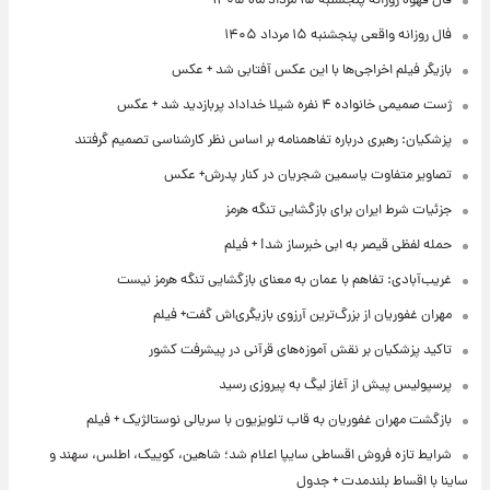
فال قهوه روزانه پنجشنبه ۱۵ مرداد ماه ۱۴۰۵
فال روزانه واقعی پنجشنبه ۱۵ مرداد ۱۴۰۵
بازیگر فیلم اخراجی‌ها با این عکس آفتابی شد + عکس
ژست صمیمی خانواده ۴ نفره شیلا خداداد پربازدید شد + عکس
پزشکیان: رهبری درباره تفاهمنامه بر اساس نظر کارشناسی تصمیم گرفتند
تصاویر متفاوت یاسمین شجریان در کنار پدرش+ عکس
جزئیات شرط ایران برای بازگشایی تنگه هرمز
حمله لفظی قیصر به ابی خبرساز شد! + فیلم
غریب‌آبادی: تفاهم با عمان به معنای بازگشایی تنگه هرمز نیست
مهران غفوریان از بزرگ‌ترین آرزوی بازیگری‌اش گفت+ فیلم
تاکید پزشکیان بر نقش آموزه‌های قرآنی در پیشرفت کشور
پرسپولیس پیش از آغاز لیگ به پیروزی رسید
بازگشت مهران غفوریان به قاب تلویزیون با سریالی نوستالژیک + فیلم
شرایط تازه فروش اقساطی سایپا اعلام شد؛ شاهین، کوییک، اطلس، سهند و
ساینا با اقساط بلندمدت + جدول