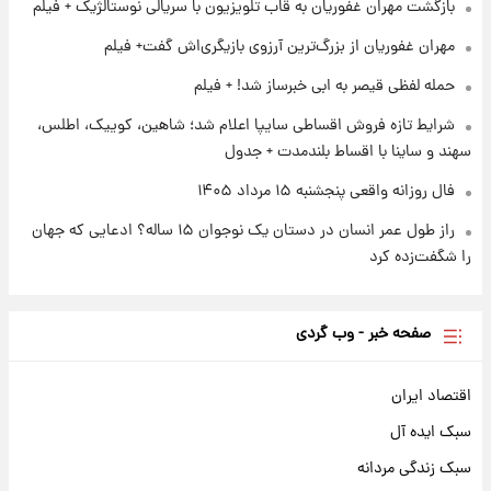
بازگشت مهران غفوریان به قاب تلویزیون با سریالی نوستالژیک + فیلم
۱ روز پیش
مهران غفوریان از بزرگ‌ترین آرزوی بازیگری‌اش گفت+ فیلم
کار استقلال و رامین رضاییان رسما تمام شد +
عکس / خداحافظی صمیمانه آبی ها با رامین!
حمله لفظی قیصر به ابی خبرساز شد! + فیلم
شرایط تازه فروش اقساطی سایپا اعلام شد؛ شاهین، کوییک، اطلس،
سهند و ساینا با اقساط بلندمدت + جدول
فال روزانه واقعی پنجشنبه ۱۵ مرداد ۱۴۰۵
راز طول عمر انسان در دستان یک نوجوان ۱۵ ساله؟ ادعایی که جهان
را شگفت‌زده کرد
صفحه خبر - وب گردی
اقتصاد ایران
سبک ایده آل
سبک زندگی مردانه