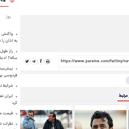
روز
واکنش س
به اذان را 
ساله؟ ادعا
پیش‌بینی
فردوسی پور
شرایط تف
 مرتبط
کرد
قیمت طلا و 
نظرات شن