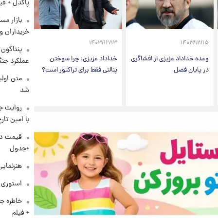
پاکدل + فی
بازار مس
خریداران و
۱۴۰۳/۱۲/۱۳
۱۴۰۳/۱۲/۱۵
وعده خداداد عزیزی از افشاگری
خداداد عزیزی: چرا سوختن
عملکرد جنگ
در پایان فصل
پنالتی فقط برای تراکتور است؟
متن اولی
شد
روایت ج
با امین تار
+جدول
هنرنمایی
استوری م
خاطره جا
+ فیلم