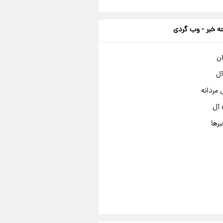
 خبر - وب گردی
ان
آل
مردانه
 آل
برها