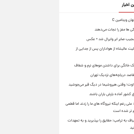
ن اخبار
ی ها مغز را نجات می‌دهند
جیب صابر ابر وایرال شد + عکس
ت عالیشاه از هواداران پس از جدایی از
ک خانگی برای داشتن موهای نرم و شفاف
قاصد دریاچه‌های نزدیک تهران
وت؛ وقتی هیروشیما در دیگ قیر می‌جوشید
 کشور آماده بارش باران باشند
علی رغم اینکه نیروگاه های ما را زدند اما قطعی
م تر شده است
یباف به ترامپ: حقایق را بپذیرید و به تعهدات
ید