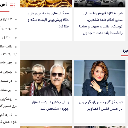
آخری
شرایط تازه فروش اقساطی
سیگنال‌های جدید برای بازار
۶ منبع پنهان ویتامین C
سایپا اعلام شد؛ شاهین،
طلا؛ پیش‌بینی قیمت سکه و
کوییک، اطلس، سهند و ساینا
طلا فردا
این خوراک
با اقساط بلندمدت + جدول
استایل ع
طلب حلالی
جره
پرسپولیس
چهار ماس
بهترین م
در ششم ا
این مناطق
پزشکیان: 
تیپ گل‌گلی خانم بازیگر جوان
زمان پخش «مرد سه هزار
برق بسیار ک
در جشن نفس | تصاویر
چهره» مشخص شد
کنایه قال
خود عمل کن