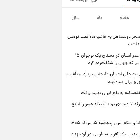
پربحث ها
فال قهوه روزانه پنجشنبه ۱۵ مرداد
ماه ۱۴۰۵
هفته
ماه
سال
۱ روز پیش
فال روزانه واقعی پنجشنبه ۱۵
مرداد ۱۴۰۵
حر دولتشاهی به حاشیه‌ها: قصد توهین
۱ روز پیش
نداشتم
ارزش سهام عدالت برای امروز
چهارشنبه ۱۴ مرداد + جدول
راز طول عمر انسان در دستان یک نوجوان ۱۵
یی که جهان را شگفت‌زده کرد
۱ روز پیش
آغاز طرح جدید فروش مشارکت در
 جنجالی احسان علیخانی درباره میثاقی و
تولید سایپا؛ نام خودرو، مبلغ پیش
 وایرال شد+فیلم
پرداخت و زمان تحویل | سود
مشارکت چند درصد است؟
اهم‌نامه به نفع ایران بهبود یافت
ایران تعرفه ۷ درصدی تردد از تنگه هرمز را ابلاغ
سکه امروز پنجشنبه ۱۵ مرداد ۱۴۰۵
یدنی نیک آفرید سماواتی درباره مهدی