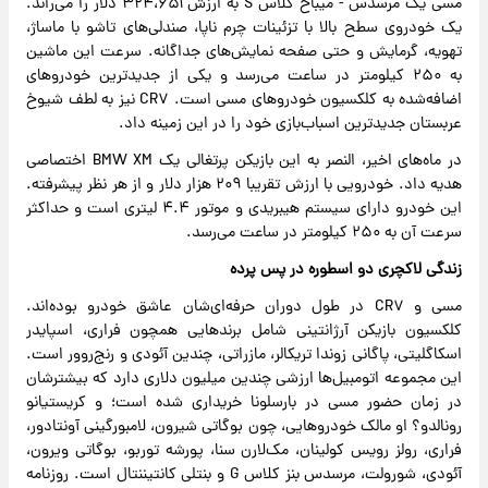
مسی یک مرسدس - میباخ کلاس S به ارزش ۳۲۴،۶۵۱ دلار را می‌راند.
یک خودروی سطح بالا با تزئینات چرم ناپا، صندلی‌های تاشو با ماساژ،
تهویه، گرمایش و حتی صفحه نمایش‌های جداگانه. سرعت این ماشین
به ۲۵۰ کیلومتر در ساعت می‌رسد و یکی از جدیدترین خودرو‌های
اضافه‌شده به کلکسیون خودرو‌های مسی است. CR۷ نیز به لطف شیوخ
عربستان جدیدترین اسباب‌بازی خود را در این زمینه داد.
در ماه‌های اخیر، النصر به این بازیکن پرتغالی یک BMW XM اختصاصی
هدیه داد. خودرویی با ارزش تقریبا ۲۰۹ هزار دلار و از هر نظر پیشرفته.
این خودرو دارای سیستم هیبریدی و موتور ۴.۴ لیتری است و حداکثر
سرعت آن به ۲۵۰ کیلومتر در ساعت می‌رسد.
زندگی لاکچری دو اسطوره در پس پرده
مسی و CR۷ در طول دوران حرفه‌ای‌شان عاشق خودرو بوده‌اند.
کلکسیون بازیکن آرژانتینی شامل برند‌هایی همچون فراری، اسپایدر
اسکاگلیتی، پاگانی زوندا تریکالر، مازراتی، چندین آئودی و رنج‌روور است.
این مجموعه اتومبیل‌ها ارزشی چندین میلیون دلاری دارد که بیشترشان
در زمان حضور مسی در بارسلونا خریداری شده است؛ و کریستیانو
رونالدو؟ او مالک خودروهایی، چون بوگاتی شیرون، لامبورگینی آونتادور،
فراری، رولز رویس کولینان، مک‌لارن سنا، پورشه توربو، بوگاتی ویرون،
آئودی، شورولت، مرسدس بنز کلاس G و بنتلی کانتیننتال است. روزنامه