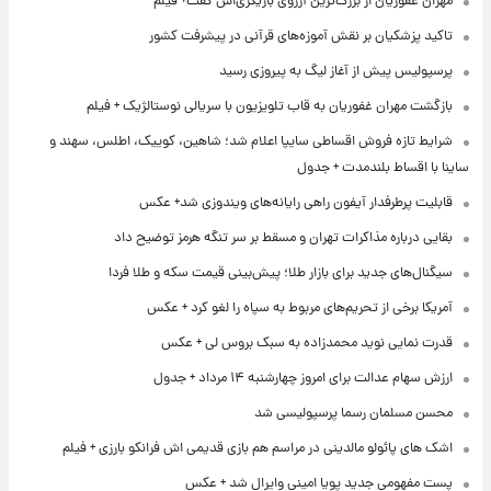
مهران غفوریان از بزرگ‌ترین آرزوی بازیگری‌اش گفت+ فیلم
تاکید پزشکیان بر نقش آموزه‌های قرآنی در پیشرفت کشور
پرسپولیس پیش از آغاز لیگ به پیروزی رسید
بازگشت مهران غفوریان به قاب تلویزیون با سریالی نوستالژیک + فیلم
شرایط تازه فروش اقساطی سایپا اعلام شد؛ شاهین، کوییک، اطلس، سهند و
ساینا با اقساط بلندمدت + جدول
قابلیت پرطرفدار آیفون راهی رایانه‌های ویندوزی شد+ عکس
بقایی درباره مذاکرات تهران و مسقط بر سر تنگه هرمز توضیح داد
سیگنال‌های جدید برای بازار طلا؛ پیش‌بینی قیمت سکه و طلا فردا
آمریکا برخی از تحریم‌های مربوط به سپاه را لغو کرد + عکس
قدرت نمایی نوید محمدزاده به سبک بروس لی + عکس
ارزش سهام عدالت برای امروز چهارشنبه ۱۴ مرداد + جدول
محسن مسلمان رسما پرسپولیسی شد
اشک های پائولو مالدینی در مراسم هم بازی قدیمی اش فرانکو بارزی + فیلم
پست مفهومی جدید پویا امینی وایرال شد + عکس