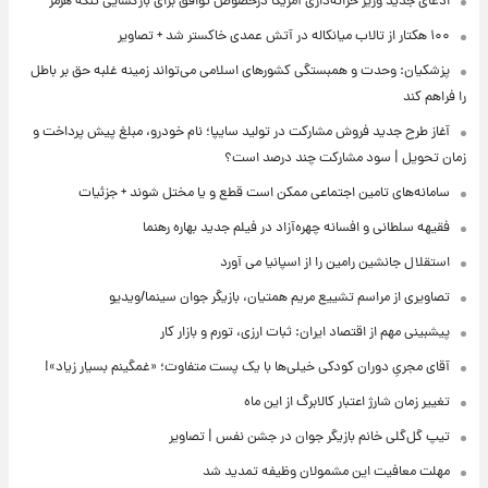
ادعای جدید وزیر خزانه‌داری آمریکا درخصوص توافق برای بازگشایی تنگه هرمز
۱۰۰ هکتار از تالاب میانکاله در آتش عمدی خاکستر شد + تصاویر
پزشکیان: وحدت و همبستگی کشورهای اسلامی می‌تواند زمینه غلبه حق بر باطل
را فراهم کند
آغاز طرح جدید فروش مشارکت در تولید سایپا؛ نام خودرو، مبلغ پیش پرداخت و
زمان تحویل | سود مشارکت چند درصد است؟
سامانه‌های تامین اجتماعی ممکن است قطع و یا مختل شوند + جزئیات
فقیهه سلطانی و افسانه چهره‌آزاد در فیلم جدید بهاره رهنما
استقلال جانشین رامین را از اسپانیا می آورد
تصاویری از مراسم تشییع مریم همتیان، بازیگر جوان سینما/ویدیو
پیشبینی مهم از اقتصاد ایران: ثبات ارزی، تورم و بازار کار
آقای مجریِ دوران کودکی خیلی‌ها با یک پست متفاوت؛ «غمگینم بسیار زیاد»!
تغییر زمان شارژ اعتبار کالابرگ از این ماه
تیپ گل‌گلی خانم بازیگر جوان در جشن نفس | تصاویر
مهلت معافیت این مشمولان وظیفه تمدید شد