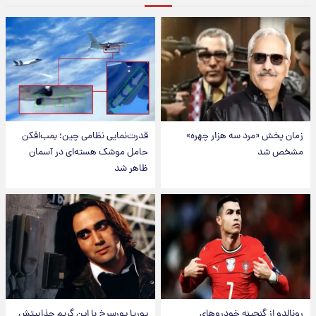
زمان پخش «مرد سه هزار چهره»
قدرت‌نمایی نظامی چین؛ بمب‌افکن
مشخص شد
حامل موشک هسته‌ای در آسمان
ظاهر شد
رونالدو از گنجینه خودروهای
پوریا پورسرخ با این گریم جذابیتش