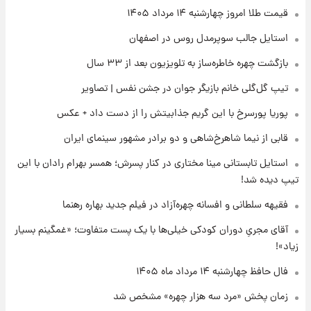
۲۱ ساعت پیش
قیمت طلا امروز چهارشنبه ۱۴ مرداد ۱۴۰۵
قیمت دلار در بازار آزاد امروز چهارشنبه ۱۴ مرداد
استایل جالب سوپرمدل روس در اصفهان
۱۴۰۵/ نرخ‌ها ثابت ماند؟ +جدول
بازگشت چهره خاطره‌ساز به تلویزیون بعد از ۳۳ سال
۲۱ ساعت پیش
تیپ گل‌گلی خانم بازیگر جوان در جشن نفس | تصاویر
علی مطهری: اجرای کامل تفاهم‌نامه اسلام‌آباد،
پیروزی بزرگ‌تری برای ایران است
پوریا پورسرخ با این گریم جذابیتش را از دست داد + عکس
قابی از نیما شاهرخ‌شاهی و دو برادر مشهور سینمای ایران
۲۱ ساعت پیش
واکنش تند تاکر کارلسون به حمله آمریکا به
استایل تابستانی مینا مختاری در کنار پسرش؛ همسر بهرام رادان با این
مدرسه میناب؛ «باید سیلی محکمی به صورت
تیپ دیده شد!
ترامپ زد»
فقیهه سلطانی و افسانه چهره‌آزاد در فیلم جدید بهاره رهنما
۲۲ ساعت پیش
قیمت طلا و سکه امروز چهارشنبه ۱۴ مرداد
آقای مجریِ دوران کودکی خیلی‌ها با یک پست متفاوت؛ «غمگینم بسیار
۱۴۰۵/کاهش قیمت طلا و سکه
زیاد»!
فال حافظ چهارشنبه ۱۴ مرداد ماه ۱۴۰۵
زمان پخش «مرد سه هزار چهره» مشخص شد