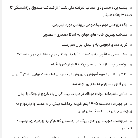
پشت پرده‌ مسدودی حساب شرکت ملی نفت / از ضمانت صندوق بازنشستگی تا
صف ۳ بانک طلبکار
یک پژوهش مهم درخصوص پروتئین مورد نیاز بدن
منتخب بهترین خانه های جهان به لحاظ معماری + تصاویر
قراردادهای نجومی به والیبال ایران هم رسید
سفر رسمی عراقچی به پاکستان / آیا یک رایزنی مهم منطقه‌ای در راه است؟
رونمایی چین از تاکسی های پرنده فوق لوکس+ فیلم
انتشار اطلاعیه مهم آموزش و پرورش در خصوص امتحانات نهایی دانش‌آموزان
این قانون سربازی به نفع بیرانوند شد!
تلاش ناامیدانه‌ دولت دونالد ترامپ در پیدا کردن راه خروج از جنگ با ایران
در چهار ماه نخست ۱۴۰۵ رقم خورد؛ پرداخت بیش از ۸ همت وام ازدواج به
زوج‌های جوان توسط بانک ملی ایران
سرنوشت عجیب این هتل بزرگ در ارمنستان که هرگز به بهره‌برداری نرسید +
تصاویر