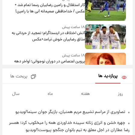
کار استقلال و رامین رضاییان رسما تمام شد +
عکس / خداحافظی صمیمانه آبی ها با رامین!
۱۸ ساعت پیش
آتش اختلاف در اینستاگرام؛ تمجید از حردانی به
مذاق رضاییان خوش نیامد+عکس
۱۸ ساعت پیش
پروین اعتصامی در دوران نوجوانی؛ اواخر دهه
۱۲۹۰ شمسی
پربازدید ها
پربحث ها
۱۸ ساعت پیش
قدرت‌نمایی نظامی چین؛ بمب‌افکن حامل موشک
روز
هفته
ماه
سال
هسته‌ای در آسمان ظاهر شد
تصاویری از مراسم تشییع مریم همتیان، بازیگر جوان سینما/ویدیو
۱۹ ساعت پیش
رونالدو از گنجینه خودروهای لوکسش رونمایی
چهره خشن و انرژی زنانه سپیده خداوردی همه را میخکوب کرد؛ همسر
کرد
رضا عطاران در اجل معلق به تیم بانوان جنگجو پیوست!/ویدیو