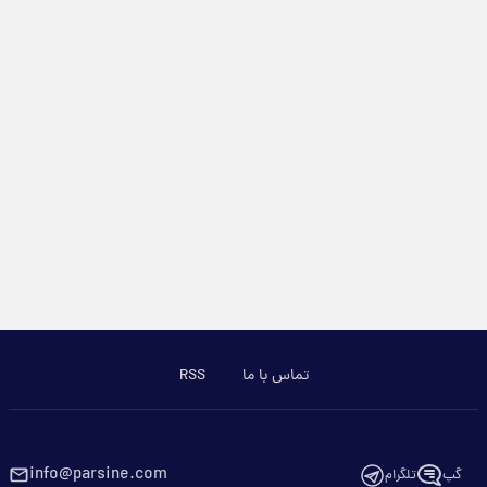
تماس با ما
RSS
info@parsine.com
گپ
تلگرام