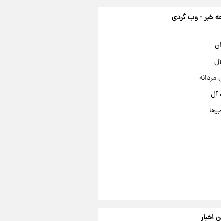
 خبر - وب گردی
ان
آل
مردانه
 آل
برها
ن اخبار