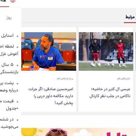
 مرتبط
روز
استایل 
لحظه احس
آغوش غزل 
۵ سال 
بازنشستگی
۱۴۰۳/۱۲/۱۰
۱۴۰۴/۱/۲
پشت پرد
عیسی آل کثیر در حاشیه؛
امیرحسین صادقی: اگر جرات
درباره وض
ناکامی در جلب نظر کارتال
دارید مکالمه داور دربی را
پخش کنید!
+جدول
در ششم 
می‌جوشید