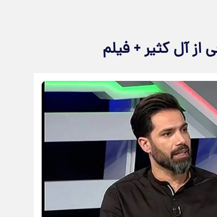
از آل کثیر + فیلم