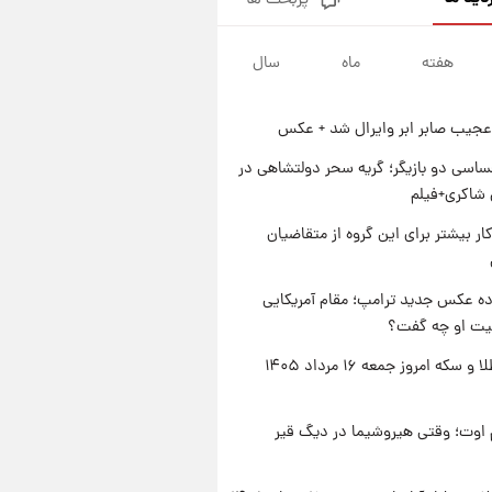
پربحث ها
جزئیات فعال‌سازی «کیف پول
ایران» اعلام شد+فیلم
هفته
ماه
سال
۱ روز پیش
تغییر تند قیمت محصولات
ایران‌خودرو و سایپا امروز پنجشنبه
عجیب صابر ابر وایرال شد + عکس
۱۵ مرداد ۱۴۰۵ +جدول
۱ روز پیش
قیمت طلا و سکه امروز پنجشنبه
اسی دو بازیگر؛ گریه سحر دولتشاهی در
۱۵ مرداد ۱۴۰۵
شاکری+فیلم
۱ روز پیش
کار بیشتر برای این گروه از متقاضیان
شارژ جدید کالابرگ برای سه
دهک؛ جزئیات اعلام شد
ه عکس جدید ترامپ؛ مقام آمریکایی
عیت او چه گفت؟
قیمت طلا و سکه امروز جمعه ۱۶ مرداد ۱۴۰۵
اوت؛ وقتی هیروشیما در دیگ قیر