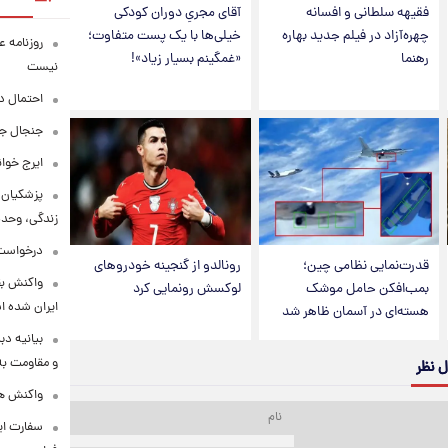
فقیهه سلطانی و افسانه
آقای مجریِ دوران کودکی
چهره‌آزاد در فیلم جدید بهاره
خیلی‌ها با یک پست متفاوت؛
روزنامه ع
رهنما
«غمگینم بسیار زیاد»!
نیست
احتمال د
جنجال جد
ایرج خوا
پزشکیان:
زندگی، وحد
درخواست 
قدرت‌نمایی نظامی چین؛
رونالدو از گنجینه خودروهای
واکنش بق
بمب‌افکن حامل موشک
لوکسش رونمایی کرد
ایران شده 
هسته‌ای در آسمان ظاهر شد
بیانیه د
و مقاومت به 
ل نظر
واکنش همت
سفارت ایر