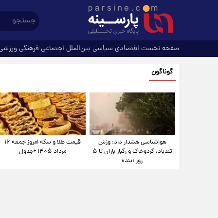
صفحه نخست
اقتصادی
سیاسی
بین‌الملل
اجتماعی
فرهنگی
ورزشی
گوناگون
هواشناسی هشدار داد: وزش
قیمت طلا و سکه امروز جمعه ۱۶
تندباد، گردوخاک و رگبار باران تا ۵
مرداد ۱۴۰۵ +جدول
روز آینده