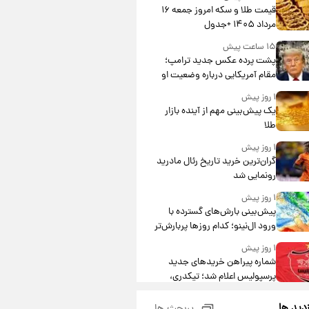
قیمت طلا و سکه امروز جمعه ۱۶
مرداد ۱۴۰۵ +جدول
۱۵ ساعت پیش
پشت پرده عکس جدید ترامپ؛
مقام آمریکایی درباره وضعیت او
چه گفت؟
۱ روز پیش
یک پیش‌بینی مهم از آینده بازار
طلا
۱ روز پیش
گران‌ترین خرید تاریخ رئال مادرید
رونمایی شد
۱ روز پیش
پیش‌بینی بارش‌های گسترده با
ورود ال‌نینو؛ کدام روزها پربارش‌تر
خواهند بود؟
۱ روز پیش
شماره پیراهن خریدهای جدید
پرسپولیس اعلام شد؛ تیکدری،
محبی و سرگیف با اعداد ویژه
۱ روز پیش
زدید ها