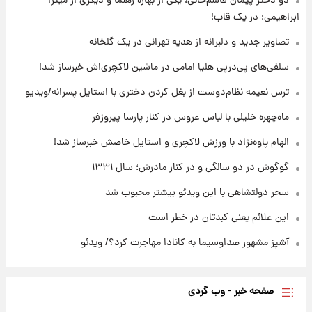
دو دختر پیمان قاسم‌خانی، یکی از بهاره رهنما و دیگری از میترا
ابراهیمی؛ در یک قاب!
۱۴ ساعت پیش
تصاویر جدید و دلبرانه از هدیه تهرانی در یک گلخانه
قیمت طلا ۱۸عیار امروز شنبه ۱۷ مرداد ۱۴۰۵
+جدول
سلفی‌های پی‌درپی هلیا امامی در ماشین لاکچری‌اش خبرساز شد!
ترس نعیمه نظام‌دوست از بغل کردن دختری با استایل پسرانه/ویدیو
۱۴ ساعت پیش
قیمت محصولات ایران‌خودرو و سایپا امروز شنبه
ماه‌چهره خلیلی با لباس عروس در کنار پارسا پیروزفر
۱۷ مرداد ۱۴۰۵
الهام پاوه‌نژاد با ورزش لاکچری و استایل خاصش خبرساز شد!
گوگوش در دو سالگی و در کنار مادرش؛ سال ۱۳۳۱
سحر دولتشاهی با این ویدئو بیشتر محبوب شد
این علائم یعنی کبدتان در خطر است
آشپز مشهور صداوسیما به کانادا مهاجرت کرد؟/ ویدئو
صفحه خبر - وب گردی