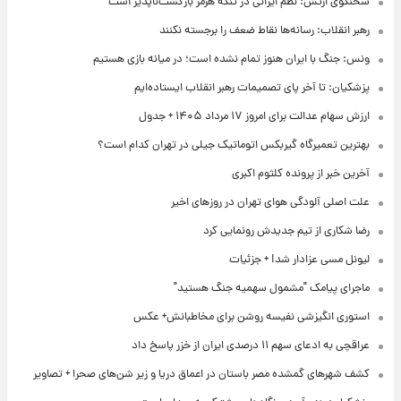
سخنگوی ارتش: نظم ایرانی در تنگه هرمز بازگشت‌ناپذیر است
رهبر انقلاب: رسانه‌ها نقاط ضعف را برجسته نکنند
ونس: جنگ با ایران هنوز تمام نشده است؛ در میانه بازی هستیم
پزشکیان: تا آخر پای تصمیمات رهبر انقلاب ایستاده‌ایم
ارزش سهام عدالت برای امروز ۱۷ مرداد ۱۴۰۵ + جدول
بهترین تعمیرگاه گیربکس اتوماتیک جیلی در تهران کدام است؟
آخرین خبر از پرونده کلثوم اکبری
علت اصلی آلودگی هوای تهران در روزهای اخیر
رضا شکاری از تیم جدیدش رونمایی کرد
لیونل مسی عزادار شد! + جزئیات
ماجرای پیامک "مشمول سهمیه جنگ هستید"
استوری انگیزشی نفیسه روشن برای مخاطبانش+ عکس
عراقچی به ادعای سهم ۱۱ درصدی ایران از خزر پاسخ داد
کشف شهرهای گمشده مصر باستان در اعماق دریا و زیر شن‌های صحرا + تصاویر