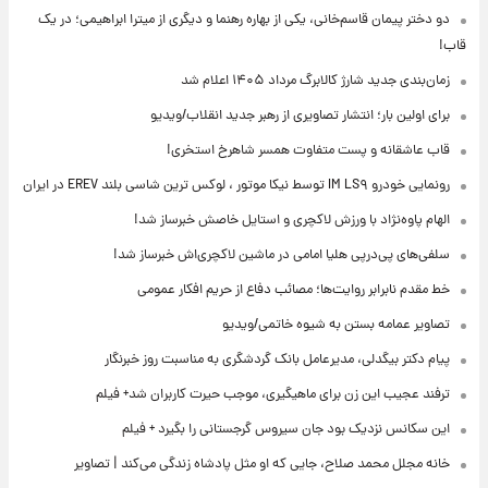
دو دختر پیمان قاسم‌خانی، یکی از بهاره رهنما و دیگری از میترا ابراهیمی؛ در یک
قاب!
زمان‌بندی جدید شارژ کالابرگ مرداد ۱۴۰۵ اعلام شد
برای اولین بار؛ انتشار تصاویری از رهبر جدید انقلاب/ویدیو
قاب عاشقانه و پست متفاوت همسر شاهرخ استخری!
رونمایی خودرو IM LS۹ توسط نیکا موتور ، لوکس ترین شاسی بلند EREV در ایران
الهام پاوه‌نژاد با ورزش لاکچری و استایل خاصش خبرساز شد!
سلفی‌های پی‌درپی هلیا امامی در ماشین لاکچری‌اش خبرساز شد!
خط مقدم نابرابر روایت‌ها؛ مصائب دفاع از حریم افکار عمومی
تصاویر عمامه بستن به شیوه خاتمی/ویدیو
پیام دکتر بیگدلی، مدیرعامل بانک گردشگری به مناسبت روز خبرنگار
ترفند عجیب این زن برای ماهیگیری، موجب حیرت کاربران شد+ فیلم
این سکانس نزدیک بود جان سیروس گرجستانی را بگیرد + فیلم
خانه مجلل محمد صلاح، جایی که او مثل پادشاه زندگی می‌کند | تصاویر