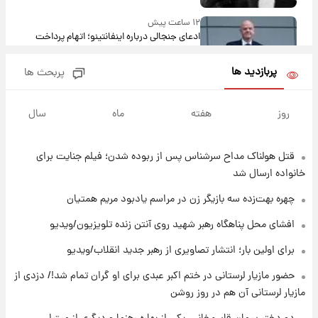
۱۲ ساعت پیش
ادعای جنجالی درباره اینفانتینو؛ اتهام پرداخت
پول به معشوقه با درآمد یوفا
پربازدید ها
پربحث ها
۱۲ ساعت پیش
هشدار درباره کمبود یک ماده معدنی؛ خطر
روز
هفته
ماه
سال
آلزایمر و زوال عقل افزایش می‌یابد؟
قتل هولناک مداح سرشناس پس از ربوده شدن؛ فیلم جنایت برای
۱۳ ساعت پیش
انتقاد تند پیمان طالبی از مسئولان استقلال در
خانواده ارسال شد
پی رفتن رامین رضاییان+ عکس
چهره بهت‌زده سه بازیگر زن در مراسم یادبود مریم همتیان
۱۳ ساعت پیش
افشای محل پناهگاه‌ رهبر شهید روی آنتن زنده تلویزیون/ویدیو
قیمت گوشت گوساله و گوسفند امروز شنبه ۱۷
برای اولین بار؛ انتشار تصاویری از رهبر جدید انقلاب/ویدیو
مرداد ۱۴۰۵ +جدول
حضور مازیار لرستانی در ختم اکبر عبدی برای او گران تمام شد!/ دزدی از
۱۳ ساعت پیش
مازیار لرستانی آن هم در روز روشن
با قدرتمندترین و بادوام ترین تانک جهان آشنا
شوید+ فیلم