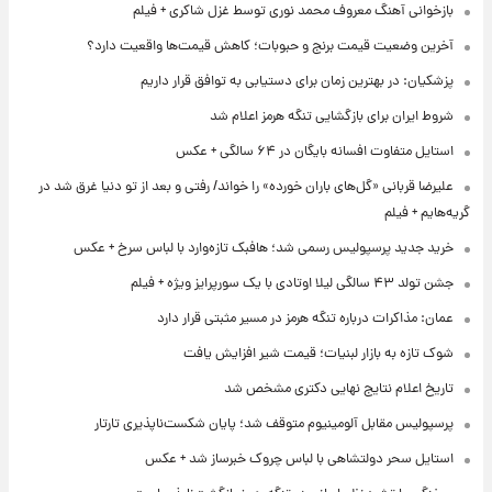
بازخوانی آهنگ معروف محمد نوری توسط غزل شاکری + فیلم
آخرین وضعیت قیمت برنج و حبوبات؛ کاهش قیمت‌ها واقعیت دارد؟
پزشکیان: در بهترین زمان برای دستیابی به توافق قرار داریم
شروط ایران برای بازگشایی تنگه هرمز اعلام شد
استایل متفاوت افسانه بایگان در ۶۴ سالگی + عکس
علیرضا قربانی «گل‌های باران خورده» را خواند/ رفتی و بعد از تو دنیا غرق شد در
گریه‌هایم + فیلم
خرید جدید پرسپولیس رسمی شد؛ هافبک تازه‌وارد با لباس سرخ + عکس
جشن تولد ۴۳ سالگی لیلا اوتادی با یک سورپرایز ویژه + فیلم
عمان: مذاکرات درباره تنگه هرمز در مسیر مثبتی قرار دارد
شوک تازه به بازار لبنیات؛ قیمت شیر افزایش یافت
تاریخ اعلام نتایج نهایی دکتری مشخص شد
پرسپولیس مقابل آلومینیوم متوقف شد؛ پایان شکست‌ناپذیری تارتار
استایل سحر دولتشاهی با لباس چروک خبرساز شد + عکس