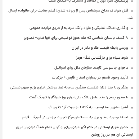
پزشکیان: هنر، آوردن نگاه‌های مشترک به میدان است
قتل هولناک مداح سرشناس پس از ربوده شدن؛ فیلم جنایت برای خانواده ارسال
شد
واگذاری املاک تملیکی و مازاد بانک سرمایه از طریق مزایده عمومی
۸ کشف باستان شناسی که علم هنوز توضیحی برای آنها ندارد+ تصاویر
بررسی رابطه قیمت طلا و دلار در ایران
شرط سپاه برای بازگشایی تنگه هرمز
ماجرای جاسوسی کارمند سازمان ملل برای اسرائیل
تأیید وجود فسفر در بمباران استان فارس + جزئیات
رهگیری با چند دلار؛ شکست سنگین سامانه ضد موشکی لیزری رژیم صهیونیستی
با صدور پیامی؛ مدیرعامل بانک ملی ایران روز خبرنگار را تبریک گفت
آشپز مشهور صداوسیما به کانادا مهاجرت کرد؟/ ویدئو
لحظه برخورد رعد و برق به ساختمان مرکز تجارت جهانی در آمریکا + فیلم
حضور مازیار لرستانی در ختم اکبر عبدی برای او گران تمام شد!/ دزدی از مازیار
لرستانی آن هم در روز روشن