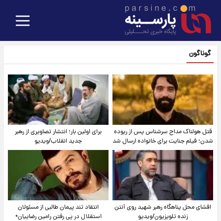
گوناگون
قتل هولناک مداح سرشناس پس از ربوده
برای اولین بار؛ انتشار تصاویری از رهبر
شدن؛ فیلم جنایت برای خانواده ارسال شد
جدید انقلاب/ویدیو
افشای محل پناهگاه‌ رهبر شهید روی آنتن
انتقاد تند پیمان طالبی از مسئولان
زنده تلویزیون/ویدیو
استقلال در پی رفتن رامین رضاییان+