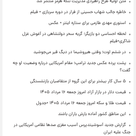
متن اولیۀ طرح راهبردی مدیریت تنگه هرمز منتشر شد
قیمت طلا و سکه امروز پنجشنبه ۱۵ مرداد ۱۴۰۵
خاطره جالب شهاب حسینی از فرار در دوره سربازی + فیلم
استوری مهدی طارمی برای ستاره اینتر + عکس
۱ روز پیش
شارژ جدید کالابرگ برای سه دهک؛ جزئیات اعلام
لحظه احساسی دو بازیگر؛ گریه سحر دولتشاهی در آغوش غزل
شد
شاکری+فیلم
در ششم اوت؛ وقتی هیروشیما در دیگ قیر می‌جوشید
۱ روز پیش
شرایط تازه فروش اقساطی سایپا اعلام شد؛
پشت پرده عکس جدید ترامپ؛ مقام آمریکایی درباره وضعیت او چه
شاهین، کوییک، اطلس، سهند و ساینا با اقساط
گفت؟
بلندمدت + جدول
۵ سال کار بیشتر برای این گروه از متقاضیان بازنشستگی
۱ روز پیش
سیگنال‌های جدید برای بازار طلا؛ پیش‌بینی
قیمت دلار در بازار آزاد امروز جمعه ۱۶ مرداد ۱۴۰۵
قیمت سکه و طلا فردا
قیمت طلا و سکه امروز جمعه ۱۶ مرداد ۱۴۰۵ +جدول
این مناطق کشور آماده بارش باران باشند
گزارش جدید آسوشیتدپرس آسیب مغزی صدها نظامی آمریکایی در
جنگ علیه ایران