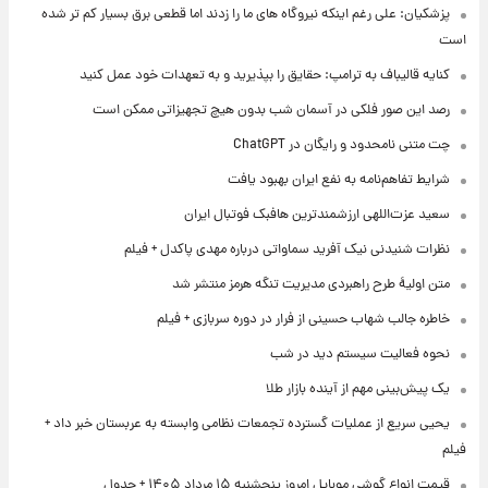
پزشکیان: علی رغم اینکه نیروگاه های ما را زدند اما قطعی برق بسیار کم تر شده
است
کنایه قالیباف به ترامپ: حقایق را بپذیرید و به تعهدات خود عمل کنید
رصد این صور فلکی در آسمان شب بدون هیچ تجهیزاتی ممکن است
چت متنی نامحدود و رایگان در ChatGPT
شرایط تفاهم‌نامه به نفع ایران بهبود یافت
سعید عزت‌اللهی ارزشمندترین هافبک فوتبال ایران
نظرات شنیدنی نیک آفرید سماواتی درباره مهدی پاکدل + فیلم
متن اولیۀ طرح راهبردی مدیریت تنگه هرمز منتشر شد
خاطره جالب شهاب حسینی از فرار در دوره سربازی + فیلم
نحوه فعالیت سیستم دید در شب
یک پیش‌بینی مهم از آینده بازار طلا
یحیی سریع از عملیات گسترده تجمعات نظامی وابسته به عربستان خبر داد +
فیلم
قیمت انواع گوشی موبایل امروز پنجشنبه ۱۵ مرداد ۱۴۰۵ + جدول