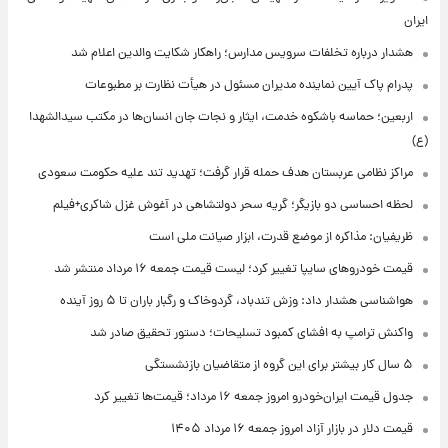
ایران
هشدار درباره تخلفات سرویس مدارس؛ راهکار شکایت والدین اعلام شد
پدرام پاک آیین نماینده مدیران مسئول در هیأت نظارت بر مطبوعات
اربعین؛ حماسه باشکوه خدمت، ایثار و نجات جان انسان‌ها در مکتب سیدالشهدا
(ع)
مراکز نظامی عربستان هدف حمله قرار گرفت؛ تهدید تند علیه حکومت سعودی
لحظه احساسی دو بازیگر؛ گریه سحر دولتشاهی در آغوش غزل شاکری+فیلم
ظریفیان: مذاکره از موضع قدرت، ابزار صیانت ملی است
قیمت خودروهای سایپا تغییر کرد؛ لیست قیمت جمعه ۱۶ مرداد منتشر شد
هواشناسی هشدار داد: وزش تندباد، گردوخاک و رگبار باران تا ۵ روز آینده
واکنش ترامپ به افشای کمبود تسلیحات؛ دستور تحقیق صادر شد
۵ سال کار بیشتر برای این گروه از متقاضیان بازنشستگی
جدول قیمت ایران‌خودرو امروز جمعه ۱۶ مرداد؛ قیمت‌ها تغییر کرد
قیمت دلار در بازار آزاد امروز جمعه ۱۶ مرداد ۱۴۰۵