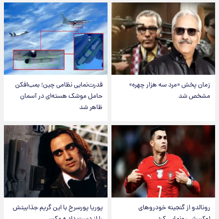
زمان پخش «مرد سه هزار چهره»
قدرت‌نمایی نظامی چین؛ بمب‌افکن
مشخص شد
حامل موشک هسته‌ای در آسمان
ظاهر شد
رونالدو از گنجینه خودروهای
پوریا پورسرخ با این گریم جذابیتش