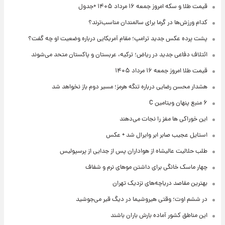
قیمت طلا و سکه امروز جمعه ۱۶ مرداد ۱۴۰۵ +جدول
کدام ورزش‌ها در گرما برای سالمندان مناسب‌ترند؟
پشت پرده عکس جدید ترامپ؛ مقام آمریکایی درباره وضعیت او چه گفت؟
ائتلاف دفاعی جدید در ریاض؛ ترکیه، عربستان و پاکستان متحد می‌شوند
قیمت طلا امروز جمعه ۱۶ مرداد ۱۴۰۵
هشدار محسن رضایی درباره تنگه هرمز؛ مسیر دوم باز نخواهد شد
۶ منبع پنهان ویتامین C
این خوراکی ها مغز را نجات می‌دهند
استایل عجیب صابر ابر وایرال شد + عکس
طلب حلالیت عالیشاه از هواداران پس از جدایی از پرسپولیس
چهار ماسک خانگی برای داشتن موهای نرم و شفاف
بهترین مقاصد دریاچه‌های نزدیک تهران
در ششم اوت؛ وقتی هیروشیما در دیگ قیر می‌جوشید
این مناطق کشور آماده بارش باران باشند