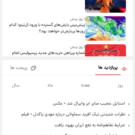
۱ روز پیش
پیش‌بینی بارش‌های گسترده با ورود ال‌نینو؛ کدام
روزها پربارش‌تر خواهند بود؟
۱ روز پیش
شماره پیراهن خریدهای جدید پرسپولیس اعلام
شد؛ تیکدری، محبی و سرگیف با اعداد ویژه
پربازدید ها
پربحث ها
۱ روز پیش
جزئیات فعال‌سازی «کیف پول ایران» اعلام
روز
هفته
ماه
سال
شد+فیلم
استایل عجیب صابر ابر وایرال شد + عکس
۱ روز پیش
تغییر تند قیمت محصولات ایران‌خودرو و سایپا
نظرات شنیدنی نیک آفرید سماواتی درباره مهدی پاکدل + فیلم
امروز پنجشنبه ۱۵ مرداد ۱۴۰۵ +جدول
شرایط تفاهم‌نامه به نفع ایران بهبود یافت
۱ روز پیش