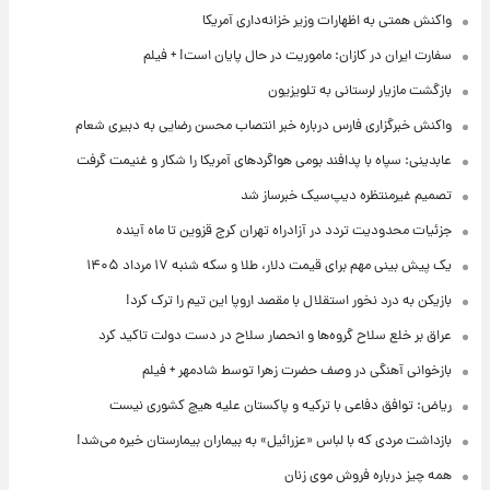
واکنش همتی به اظهارات وزیر خزانه‌داری آمریکا
سفارت ایران در کازان: ماموریت در حال پایان است! + فیلم
بازگشت مازیار لرستانی به تلویزیون
واکنش خبرگزاری فارس درباره خبر انتصاب محسن رضایی به دبیری شعام
عابدینی: سپاه با پدافند بومی هواگردهای آمریکا را شکار و غنیمت گرفت
تصمیم غیرمنتظره دیپ‌سیک خبرساز شد
جزئیات محدودیت تردد در آزادراه تهران کرج قزوین تا ماه آینده
یک پیش ‌بینی مهم برای قیمت دلار، طلا و سکه شنبه ۱۷ مرداد ۱۴۰۵
بازیکن به درد نخور استقلال با مقصد اروپا این تیم را ترک کرد!
عراق بر خلع سلاح گروه‌ها و انحصار سلاح در دست دولت تاکید کرد
بازخوانی آهنگی در وصف حضرت زهرا توسط شادمهر + فیلم
ریاض: توافق دفاعی با ترکیه و پاکستان علیه هیچ کشوری نیست
بازداشت مردی که با لباس «عزرائیل» به بیماران بیمارستان خیره می‌شد!
همه چیز درباره فروش موی زنان