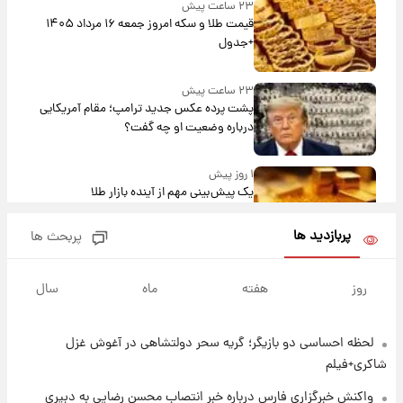
۲۳ ساعت پیش
قیمت طلا و سکه امروز جمعه ۱۶ مرداد ۱۴۰۵
+جدول
۲۳ ساعت پیش
پشت پرده عکس جدید ترامپ؛ مقام آمریکایی
درباره وضعیت او چه گفت؟
۱ روز پیش
یک پیش‌بینی مهم از آینده بازار طلا
پربازدید ها
پربحث ها
۱ روز پیش
گران‌ترین خرید تاریخ رئال مادرید رونمایی شد
روز
هفته
ماه
سال
لحظه احساسی دو بازیگر؛ گریه سحر دولتشاهی در آغوش غزل
۱ روز پیش
پیش‌بینی بارش‌های گسترده با ورود ال‌نینو؛ کدام
شاکری+فیلم
روزها پربارش‌تر خواهند بود؟
واکنش خبرگزاری فارس درباره خبر انتصاب محسن رضایی به دبیری