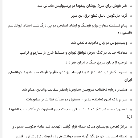
خبر خوش برای سرخ پوشان بیفوما در پرسپولیس ماندنی شد
گربه بازیگوش دلیل قطع برق این شهر
پیام تسلیت معاون وزیر فرهنگ و ارشاد اسلامی در پی درگذشت استاد ابوالقاسم
قاسم‌زاده
وینیسیوس در رئال مادرید ماندنی شد
معادله جدید در تنگه هرمز؛ توافق تهران و مسقط خارج از سناریوی ترامپ
ترامپ از پایان سریع جنگ با ایران خبر داد
تصاویر کمتر دیده‌شده از شهیدان حاجی‌زاده و باقری؛ فرماندهان شهید هوافضای
ایران
هشدار درباره تخلفات سرویس مدارس؛ راهکار شکایت والدین اعلام شد
پدرام پاک آیین نماینده مدیران مسئول در هیأت نظارت بر مطبوعات
اربعین؛ حماسه باشکوه خدمت، ایثار و نجات جان انسان‌ها در مکتب سیدالشهدا
(ع)
مراکز نظامی عربستان هدف حمله قرار گرفت؛ تهدید تند علیه حکومت سعودی
لحظه احساسی دو بازیگر؛ گریه سحر دولتشاهی در آغوش غزل شاکری+فیلم