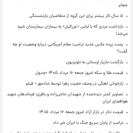
شعام
۱ روز پیش
شماره پیراهن خریدهای جدید پرسپولیس اعلام
۵ سال کار بیشتر برای این گروه از متقاضیان بازنشستگی
شد؛ تیکدری، محبی و سرگیف با اعداد ویژه
بازداشت مردی که با لباس «عزرائیل» به بیماران بیمارستان خیره
می‌شد!
۱ روز پیش
جزئیات فعال‌سازی «کیف پول ایران» اعلام
پشت پرده عکس جدید ترامپ؛ مقام آمریکایی درباره وضعیت او چه
شد+فیلم
گفت؟
بازگشت مازیار لرستانی به تلویزیون
۱ روز پیش
تغییر تند قیمت محصولات ایران‌خودرو و سایپا
قیمت طلا و سکه امروز جمعه ۱۶ مرداد ۱۴۰۵ +جدول
امروز پنجشنبه ۱۵ مرداد ۱۴۰۵ +جدول
بازخوانی آهنگی در وصف حضرت زهرا توسط شادمهر + فیلم
۱ روز پیش
تصاویر کمتر دیده‌شده از شهیدان حاجی‌زاده و باقری؛ فرماندهان شهید
قیمت طلا و سکه امروز پنجشنبه ۱۵ مرداد ۱۴۰۵
هوافضای ایران
قیمت دلار در بازار آزاد امروز جمعه ۱۶ مرداد ۱۴۰۵
ترامپ از پایان سریع جنگ با ایران خبر داد