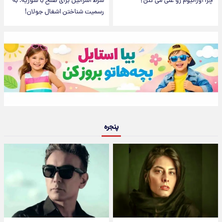
چرا اورانیوم رو غنی می‌ کنن؟
شرط اسرائیل برای صلح با سوریه: به
رسمیت شناختن اشغال جولان!
پنجره