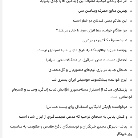
اگر تنها زندگی میکنید مصرف این ویتامین ها را جدی بگیرید
بهترین منابع مصرف ویتامین سی
این علائم یعنی کبدتان در خطر است
چرا هنگام خواب، مغز انرژی خود را خالی می‌کند؟
نحوه مصرف کافئین در بارداری
روزنامه عبری: توافق مکه به هیچ عنوان علیه اسرائیل نیست
احتمال دست داشتن اسرائیل در مشکلات اخیر اسپانیا
جنجال جدید در بازی تیم‌های منصوریان و گل‌محمدی!
ایرج خواننده پیشکسوت موسیقی ایران بستری شد
پزشکیان: هدف از استقرار محله‌محوری افزایش ثبات زندگی، وحدت و انسجام
اجتماعی است
درخواست بازیکن لالیگایی استقلال برای پست حساس!
واکنش بقایی به سخنان ترامپ که مدعی غنیمت‌گیری از ایران شده است
بیانیه دبیرکل مجمع خبرنگاران و نویسندگان دفاع مقدس و مقاومت به مناسبت
روز خبرنگار