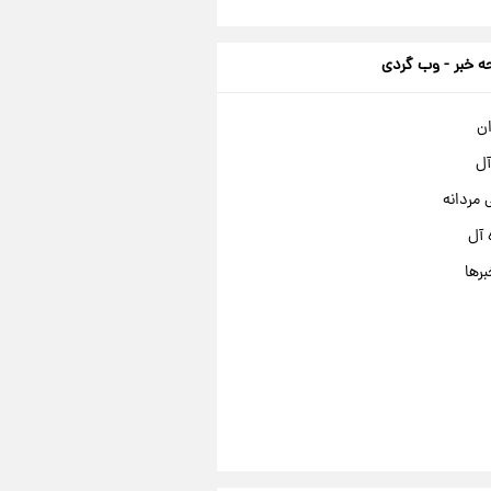
 خبر - وب گردی
ان
آل
مردانه
 آل
برها