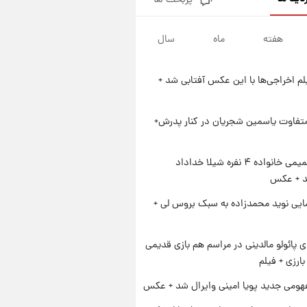
پربحث ها
ارزش سهام عدالت برای امروز
چهارشنبه ۱۴ مرداد + جدول
هفته
ماه
سال
۱ روز پیش
آغاز طرح جدید فروش مشارکت در
تولید سایپا؛ نام خودرو، مبلغ پیش
یلم اخراجی‌ها با این عکس آفتابی شد +
پرداخت و زمان تحویل | سود
۱ روز پیش
مشارکت چند درصد است؟
زمان پخش «مرد سه هزار چهره»
مشخص شد
متفاوت یاسمین شجریان در کنار پدرش+
۱ روز پیش
کار استقلال و رامین رضاییان رسما
ژست صمیمی خانواده ۴ نفره شیلا خداداد
تمام شد + عکس / خداحافظی
شد + عکس
صمیمانه آبی ها با رامین!
ایی نوید محمدزاده به سبک بروس لی +
پائولو مالدینی در مراسم هم بازی قدیمی
ارزی + فیلم
ومی جدید پویا امینی وایرال شد + عکس