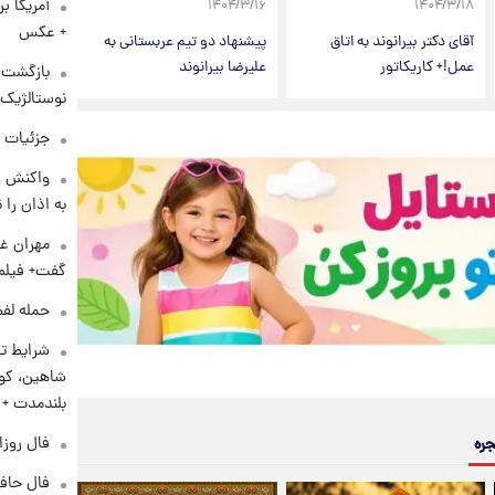
آمریکا ب
۱۴۰۴/۳/۱۶
۱۴۰۴/۳/۱۸
+ عکس
آقای دکتر بیرانوند به اتاق
پیشنهاد دو تیم عربستانی به
عمل!+ کاریکاتور
علیرضا بیرانوند
بازگشت م
نوستالژیک 
جزئیات ش
واکنش س
به اذان را 
مهران غف
گفت+ فیلم
حمله لفظ
شرایط تا
شاهین، کوی
بلندمدت +
فال روزانه و
جره
فال حافظ پنجشنب