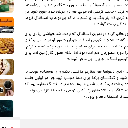
رده بودیم. این آدم‌ها آن موقع بیرون باشگاه بودند و می‌دانستند
ضافه کرد: «حجت کریمی آن موقع هم در جریان نبود چون خود من
هم بعدا فهمیدم. یکی از نزدیکان بیرانوند به خود من گفت یک فردی 50 بار زنگ زد و قسم داد که بیرانوند به استقلال نرود.
 استقلال پست گرفت.»
ضور هانی کرده در تمرین استقلال که باعث شد حواشی زیادی برای
، گفت: «حجت کریمی اصلا در جریان حضور او نبود. من و آقای
دیدیم که آمد سمت ما برای سلام و علیک. من خودم تعجب کردم.
دوره منصوریان هم آمده بود اما اینکه چطور کنار زمین آمد برای
می اصلا در جریان این ماجرا نبود.»
د: «این دعواها هم سناریو داشت. یکسری را فرستاده بودند به
ود و کتک‌شان بزند! برای شما عجیب نبود چرا در اولین جلسه
ه و باخته‌ایم؟ هنوز فصل شروع نشده بود. قشنگ معلوم بود که
تماشاگران و کتک‌شان زد. آقای کریمی بنده خدا تازه می‌خواست
شد تا استعفا دهد و برود.»
پربا