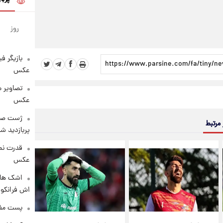
روز
بازیگر ف
عکس
تصاویر 
عکس
 مرتبط
پربازدید 
قدرت نم
عکس
اشک های 
اش فرانکو ب
پست مفه