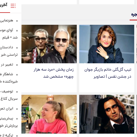
آخری
جره
هنرنمایی 
آوای موس
شد + فیلم
دادستان 
تراستی خبر 
تغییر در
تیپ گل‌گلی خانم بازیگر جوان
زمان پخش «مرد سه هزار
شاهکار ط
در جشن نفس | تصاویر
چهره» مشخص شد
خیره‌کننده خ
توصیف جال
سریال کلاغ 
ایران تعرفه ۷ درصدی تردد از تنگه هرمز 
پیش‌بینی 
پربارش‌تر خو
ترکیه از 