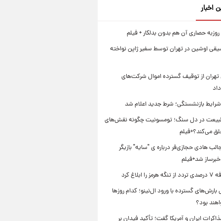
ن اخبار
روزبه حصاری آن هم بدون بدلکار + فیلم
یقی اوشین در تهران توسط سفیر ژاپن نواخته
تهران از توقیف گسترده اموال شرکت‌های
داد
 شرایط بازنشستگی؛ شرط جدید اعلام شد
بیعت در دل سنگ؛ تومسونیت چگونه نقش‌های
لق می‌کند؟+فیلم
ب هادی حجازی‌فر درباره ی "سایه" بازیگر
خبرساز شد+فیلم
را ابلاغ کرد
بارش‌های گسترده با ورود ال‌نینو؛ کدام روزها
اهند بود؟
مذاکرات ایران و آمریکا گفت؛ تأکید فیدان بر