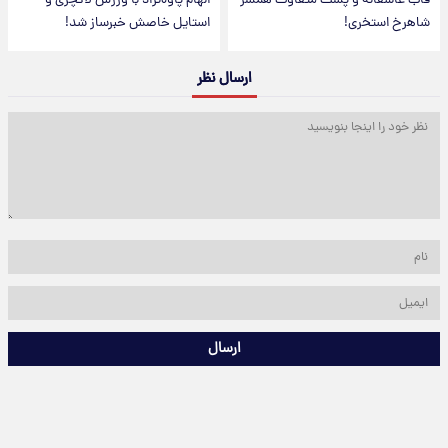
قاب عاشقانه و پست متفاوت همسر
الهام پاوه‌نژاد با ورزش لاکچری و
شاهرخ استخری!
استایل خاصش خبرساز شد!
ارسال نظر
ارسال