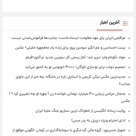
آخرین اخبار
عراقچی:ایران پای عهد مقاومت ایستاده‌است؛ جنایت‌ها فراموش‌شدنی نیست
پست احساسی و غم انگیز سوسن پرور برای زنده یاد ماهچهره خلیلی+ عکس
جواد نکونام وارد تبریز شد؛ آغاز رسمی کار سرمربی جدید تراکتور+فیلم
تصمیم دولت برای نوسازی ناوگان؛ ۴۰۰۰ اتوبوس نو به کشور می‌آید
جدیدترین عکس نیکی کریمی با استایل تازه در باشگاه؛ چه خبر از این بانوی
جذاب؟
جنجال جراحی زیبایی ۴۰ میلیارد تومانی خواننده زن | چهره او چه تغییری کرد؟ |
عکس
روایت رسانه انگلیسی از خطرناک ترین سناریو جنگ علیه ایران
ادای احترام ویژه دی‌پل به پدر مسی!
شهباز حسن‌پور: گروه مالی گردشگری با سرمایه‌گذاری در کرمان، الگویی موفق از