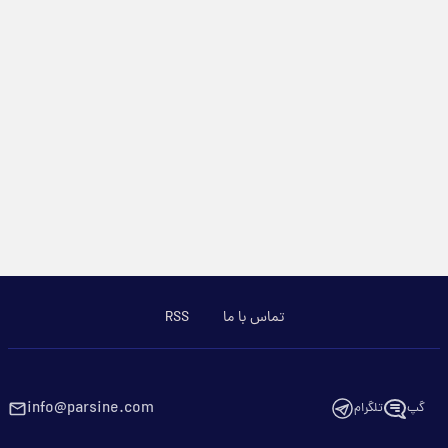
تماس با ما
RSS
info@parsine.com
گپ
تلگرام