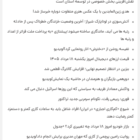
نقش‌آفرینی بخش خصوصی در توسعه استان است
هدی زین‌العابدین با یک عکس هنری متفاوت دوباره خبرساز شد!
آتش‌سوزی در لوناپارک شیراز؛ آخرین وضعیت خزندگان خطرناک پس از حادثه
رتبه ها می آیند، ماندگاری ساخته میشود؛پیشتازی «به پرداخت ملت فراتر از اعداد
و رتبه ها
نفیسه روشن از «دخترش» انار رونمایی کرد!/ویدیو
قیمت ارزهای دیجیتال امروز یکشنبه ۱۸ مرداد ۱۴۰۵
بنزین در انتظار تصمیم نهایی؛ افزایش کالابرگ قطعی شد
دورهمی بازیگران و هنرمندان در حاشیه یک نمایش/ویدیو
واکنش معنادار ظریف به سیاستی که این روزها اسرائیل دنبال می کند
فوری: ربیعی رفت، نکونام سرمربی جدید تراکتور
شیوع «کم‌کاری اجباری» در ایران/ افراد شاغل باید به ساعات کاری کمتر و دستمزد
کمتر رضایت دهند
بازار خودرو امروز ۱۸ مرداد چه تغییری کرد؟ +جدول
روایت رامین پرچمی از کاری که مهران مدیری برایش انجام داد/ویدیو