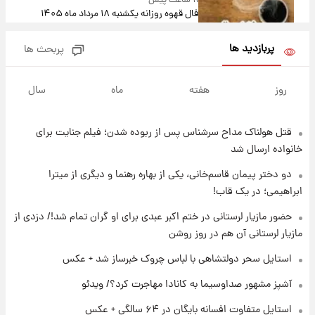
۱۱ ساعت پیش
فال قهوه روزانه یکشنبه ۱۸ مرداد ماه ۱۴۰۵
پربازدید ها
پربحث ها
۱۲ ساعت پیش
فال روزانه واقعی یکشنبه ۱۸ مرداد ۱۴۰۵
روز
هفته
ماه
سال
قتل هولناک مداح سرشناس پس از ربوده شدن؛ فیلم جنایت برای
۲۰ ساعت پیش
ارزش سهام عدالت برای امروز ۱۷ مرداد ۱۴۰۵ +
خانواده ارسال شد
جدول
دو دختر پیمان قاسم‌خانی، یکی از بهاره رهنما و دیگری از میترا
ابراهیمی؛ در یک قاب!
۲۱ ساعت پیش
لیونل مسی عزادار شد! + جزئیات
حضور مازیار لرستانی در ختم اکبر عبدی برای او گران تمام شد!/ دزدی از
مازیار لرستانی آن هم در روز روشن
استایل سحر دولتشاهی با لباس چروک خبرساز شد + عکس
۲۳ ساعت پیش
لحظه برخورد رعد و برق به ساختمان مرکز تجارت
آشپز مشهور صداوسیما به کانادا مهاجرت کرد؟/ ویدئو
جهانی در آمریکا + فیلم
استایل متفاوت افسانه بایگان در ۶۴ سالگی + عکس