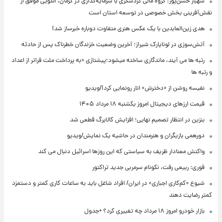
شهباز حسن‌پور: گروه مالی گردشگری با سرمایه‌گذاری در کرمان، الگویی موفق از
نقش‌آفرینی بخش خصوصی در توسعه استان است
هدی زین‌العابدین با یک عکس هنری متفاوت دوباره خبرساز شد!
آتش‌سوزی در لوناپارک شیراز؛ آخرین وضعیت خزندگان خطرناک پس از حادثه
رتبه ها می آیند، ماندگاری ساخته میشود؛پیشتازی «به پرداخت ملت فراتر از اعداد
و رتبه ها
نفیسه روشن از «دخترش» انار رونمایی کرد!/ویدیو
قیمت ارزهای دیجیتال امروز یکشنبه ۱۸ مرداد ۱۴۰۵
بنزین در انتظار تصمیم نهایی؛ افزایش کالابرگ قطعی شد
دورهمی بازیگران و هنرمندان در حاشیه یک نمایش/ویدیو
واکنش معنادار ظریف به سیاستی که این روزها اسرائیل دنبال می کند
فوری: ربیعی رفت، نکونام سرمربی جدید تراکتور
شیوع «کم‌کاری اجباری» در ایران/ افراد شاغل باید به ساعات کاری کمتر و دستمزد
کمتر رضایت دهند
بازار خودرو امروز ۱۸ مرداد چه تغییری کرد؟ +جدول