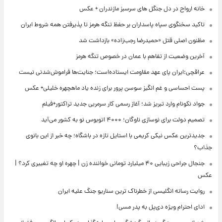
خانه ارواح در دل جنگل های سرسبز مازندران + عکس
تاکید سخنگوی سپاه پاسداران بر حفظ تنگه هرمز تا پذیرفتن همه شروط ایران
مظنون اصلی قتل «حمیدرضا رجب‌زاده» بازداشت شد
آخرین وضعیت از تفاهم با عمان در خصوص تنگه هرمز
عراقچی:ایران پای عهد مقاومت ایستاده‌است؛ جنایت‌ها فراموش‌شدنی نیست
پست احساسی و غم انگیز سوسن پرور برای زنده یاد ماهچهره خلیلی+ عکس
جواد نکونام وارد تبریز شد؛ آغاز رسمی کار سرمربی جدید تراکتور+فیلم
تصمیم دولت برای نوسازی ناوگان؛ ۴۰۰۰ اتوبوس نو به کشور می‌آید
جدیدترین عکس نیکی کریمی با استایل تازه در باشگاه؛ چه خبر از این بانوی
جذاب؟
جنجال جراحی زیبایی ۴۰ میلیارد تومانی خواننده زن | چهره او چه تغییری کرد؟ |
عکس
روایت رسانه انگلیسی از خطرناک ترین سناریو جنگ علیه ایران
ادای احترام ویژه دی‌پل به پدر مسی!