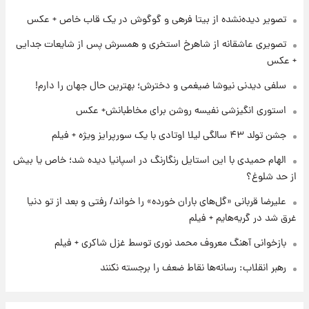
۱ روز پیش
تصویر دیده‌نشده از بیتا فرهی و گوگوش در یک قاب خاص + عکس
برای اولین بار؛ انتشار تصاویری از رهبر جدید
انقلاب/ویدیو
تصویری عاشقانه از شاهرخ استخری و همسرش پس از شایعات جدایی
+ عکس
۱ روز پیش
سلفی دیدنی نیوشا ضیغمی و دخترش؛ بهترین حال جهان را دارم!
تصاویر عمامه بستن به شیوه خاتمی/ویدیو
استوری انگیزشی نفیسه روشن برای مخاطبانش+ عکس
جشن تولد ۴۳ سالگی لیلا اوتادی با یک سورپرایز ویژه + فیلم
الهام حمیدی با این استایل رنگارنگ در اسپانیا دیده شد؛ خاص یا بیش
از حد شلوغ؟
علیرضا قربانی «گل‌های باران خورده» را خواند/ رفتی و بعد از تو دنیا
غرق شد در گریه‌هایم + فیلم
بازخوانی آهنگ معروف محمد نوری توسط غزل شاکری + فیلم
رهبر انقلاب: رسانه‌ها نقاط ضعف را برجسته نکنند