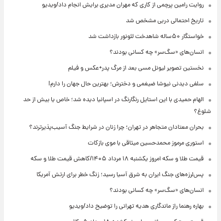
روایت رامین پرچمی از کاری که مهران مدیری برایش انجام داد/ویدیو
تاریخ احتمالی دربی مشخص شد
خواستگار ۵۰ساله شاهدخت لئونور بازداشت شد
انسان‌های «سگ‌سر» چه کسانی بودند؟
نخستین تصویر لیونل مسی بعد از مرگ پدر+عکس و فیلم
سلفی دیدنی نیوشا ضیغمی و دخترش؛ بهترین حال جهان را دارم!
الهام حمیدی با این استایل رنگارنگ در اسپانیا دیده شد؛ خاص یا بیش از حد
شلوغ؟
بحران معتادان متجاهر در تهران؛ چرا زنان در شرایط جنگ آسیب‌پذیرترند؟
استوری مرموز محمدحسین میثاقی با موی بازکات
قیمت طلا و سکه امروز یکشنبه ۱۸ مرداد ۱۴۰۵/کاهش قیمت طلا و سکه
پس‌لرزه‌های جنگ ایران به شرق آسیا رسید؛ زنگ خطر برای ارتش آمریکا
انسان‌های «سگ‌سر» چه کسانی بودند؟
بهاره رهنما راز ماندگاری هدیه تهرانی را توضیح داد/ویدیو