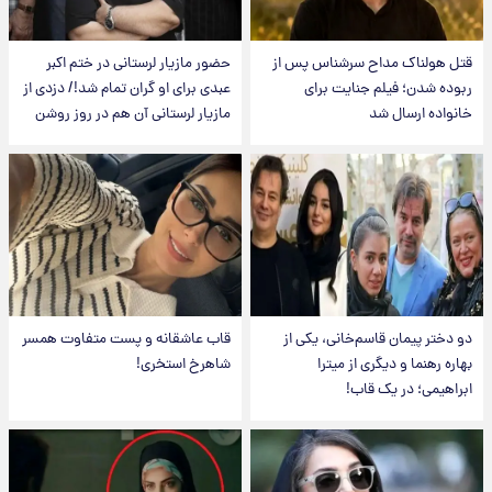
قتل هولناک مداح سرشناس پس از
حضور مازیار لرستانی در ختم اکبر
ربوده شدن؛ فیلم جنایت برای
عبدی برای او گران تمام شد!/ دزدی از
خانواده ارسال شد
مازیار لرستانی آن هم در روز روشن
دو دختر پیمان قاسم‌خانی، یکی از
قاب عاشقانه و پست متفاوت همسر
بهاره رهنما و دیگری از میترا
شاهرخ استخری!
ابراهیمی؛ در یک قاب!