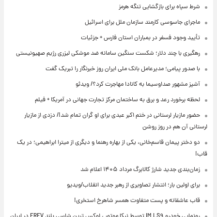
شرط سپاه برای بازگشایی تنگه هرمز
ماجرای جاسوسی کارمند سازمان ملل برای اسرائیل
تأیید وجود فسفر در بمباران استان فارس + جزئیات
رهگیری با چند دلار؛ شکست سنگین سامانه ضد موشکی لیزری رژیم صهیونیستی
با صدور پیامی؛ مدیرعامل بانک ملی ایران روز خبرنگار را تبریک گفت
آشپز مشهور صداوسیما به کانادا مهاجرت کرد؟/ ویدئو
لحظه برخورد رعد و برق به ساختمان مرکز تجارت جهانی در آمریکا + فیلم
حضور مازیار لرستانی در ختم اکبر عبدی برای او گران تمام شد!/ دزدی از مازیار
لرستانی آن هم در روز روشن
دو دختر پیمان قاسم‌خانی، یکی از بهاره رهنما و دیگری از میترا ابراهیمی؛ در یک
قاب!
زمان‌بندی جدید شارژ کالابرگ مرداد ۱۴۰۵ اعلام شد
برای اولین بار؛ انتشار تصاویری از رهبر جدید انقلاب/ویدیو
قاب عاشقانه و پست متفاوت همسر شاهرخ استخری!
رونمایی خودرو IM LS۹ توسط نیکا موتور ، لوکس ترین شاسی بلند EREV در ایران