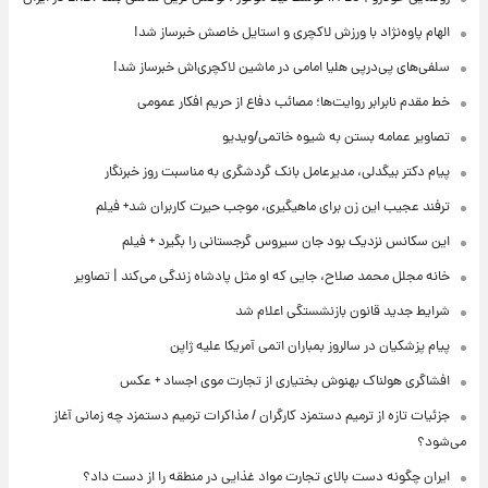
الهام پاوه‌نژاد با ورزش لاکچری و استایل خاصش خبرساز شد!
سلفی‌های پی‌درپی هلیا امامی در ماشین لاکچری‌اش خبرساز شد!
خط مقدم نابرابر روایت‌ها؛ مصائب دفاع از حریم افکار عمومی
تصاویر عمامه بستن به شیوه خاتمی/ویدیو
پیام دکتر بیگدلی، مدیرعامل بانک گردشگری به مناسبت روز خبرنگار
ترفند عجیب این زن برای ماهیگیری، موجب حیرت کاربران شد+ فیلم
این سکانس نزدیک بود جان سیروس گرجستانی را بگیرد + فیلم
خانه مجلل محمد صلاح، جایی که او مثل پادشاه زندگی می‌کند | تصاویر
شرایط جدید قانون بازنشستگی اعلام شد
پیام پزشکیان در سالروز بمباران اتمی آمریکا علیه ژاپن
افشاگری هولناک بهنوش بختیاری از تجارت موی اجساد + عکس
جزئیات تازه از ترمیم دستمزد کارگران / مذاکرات ترمیم دستمزد چه زمانی آغاز
می‌شود؟
ایران چگونه دست بالای تجارت مواد غذایی در منطقه را از دست داد؟