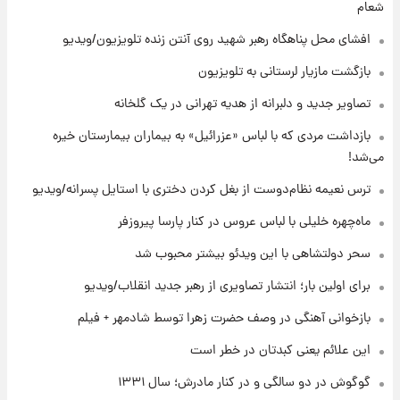
قیمت طلا ۱۸عیار امروز شنبه ۱۷ مرداد ۱۴۰۵
شعام
+جدول
افشای محل پناهگاه‌ رهبر شهید روی آنتن زنده تلویزیون/ویدیو
۸ ساعت پیش
بازگشت مازیار لرستانی به تلویزیون
قیمت محصولات ایران‌خودرو و سایپا امروز شنبه
۱۷ مرداد ۱۴۰۵
تصاویر جدید و دلبرانه از هدیه تهرانی در یک گلخانه
بازداشت مردی که با لباس «عزرائیل» به بیماران بیمارستان خیره
۲۲ ساعت پیش
می‌شد!
یک پیش ‌بینی مهم برای قیمت دلار، طلا و سکه
شنبه ۱۷ مرداد ۱۴۰۵
ترس نعیمه نظام‌دوست از بغل کردن دختری با استایل پسرانه/ویدیو
ماه‌چهره خلیلی با لباس عروس در کنار پارسا پیروزفر
۲۲ ساعت پیش
بازیکن به درد نخور استقلال با مقصد اروپا این
سحر دولتشاهی با این ویدئو بیشتر محبوب شد
تیم را ترک کرد!
برای اولین بار؛ انتشار تصاویری از رهبر جدید انقلاب/ویدیو
بازخوانی آهنگی در وصف حضرت زهرا توسط شادمهر + فیلم
این علائم یعنی کبدتان در خطر است
گوگوش در دو سالگی و در کنار مادرش؛ سال ۱۳۳۱