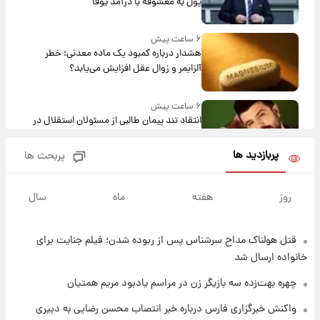
پول به معشوقه با درآمد یوفا
۶ ساعت پیش
هشدار درباره کمبود یک ماده معدنی؛ خطر
آلزایمر و زوال عقل افزایش می‌یابد؟
۶ ساعت پیش
انتقاد تند پیمان طالبی از مسئولان استقلال در
پی رفتن رامین رضاییان+ عکس
پربازدید ها
پربحث ها
۷ ساعت پیش
قیمت گوشت گوساله و گوسفند امروز شنبه ۱۷
روز
هفته
ماه
سال
مرداد ۱۴۰۵ +جدول
قتل هولناک مداح سرشناس پس از ربوده شدن؛ فیلم جنایت برای
۷ ساعت پیش
با قدرتمندترین و بادوام ترین تانک جهان آشنا
خانواده ارسال شد
شوید+ فیلم
چهره بهت‌زده سه بازیگر زن در مراسم یادبود مریم همتیان
۸ ساعت پیش
واکنش خبرگزاری فارس درباره خبر انتصاب محسن رضایی به دبیری