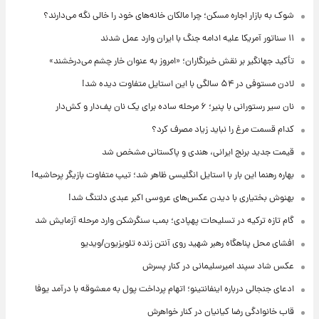
شوک به بازار اجاره مسکن؛ چرا مالکان خانه‌های خود را خالی نگه می‌دارند؟
۱۱ سناتور آمریکا علیه ادامه جنگ با ایران وارد عمل شدند
تأکید جهانگیر بر نقش خبرنگاران؛ «امروز به عنوان خار چشم می‌درخشند»
لادن مستوفی در ۵۴ سالگی با این استایل متفاوت دیده شد!
نان سیر رستورانی با پنیر؛ ۶ مرحله ساده برای یک نان پف‌دار و کش‌دار
کدام قسمت مرغ را نباید زیاد مصرف کرد؟
قیمت جدید برنج ایرانی، هندی و پاکستانی مشخص شد
بهاره رهنما این بار با استایل انگلیسی ظاهر شد؛ تیپ متفاوت بازیگر پرحاشیه!
بهنوش بختیاری با دیدن عکس‌های عروسی اکبر عبدی دلتنگ شد!
گام تازه ترکیه در تسلیحات پهپادی؛ بمب سنگرشکن وارد مرحله آزمایش شد
افشای محل پناهگاه‌ رهبر شهید روی آنتن زنده تلویزیون/ویدیو
عکس شاد سپند امیرسلیمانی در کنار پسرش
ادعای جنجالی درباره اینفانتینو؛ اتهام پرداخت پول به معشوقه با درآمد یوفا
قاب خانوادگی رضا کیانیان در کنار خواهرش