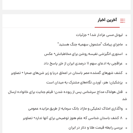
آخرین اخبار
لیونل مسی عزادار شد! + جزئیات
ماجرای پیامک "مشمول سهمیه جنگ هستید"
استوری انگیزشی نفیسه روشن برای مخاطبانش+ عکس
عراقچی به ادعای سهم ۱۱ درصدی ایران از خزر پاسخ داد
کشف شهرهای گمشده مصر باستان در اعماق دریا و زیر شن‌های صحرا + تصاویر
پزشکیان: هنر، آوردن نگاه‌های مشترک به میدان است
قتل هولناک مداح سرشناس پس از ربوده شدن؛ فیلم جنایت برای خانواده ارسال
شد
واگذاری املاک تملیکی و مازاد بانک سرمایه از طریق مزایده عمومی
۸ کشف باستان شناسی که علم هنوز توضیحی برای آنها ندارد+ تصاویر
بررسی رابطه قیمت طلا و دلار در ایران