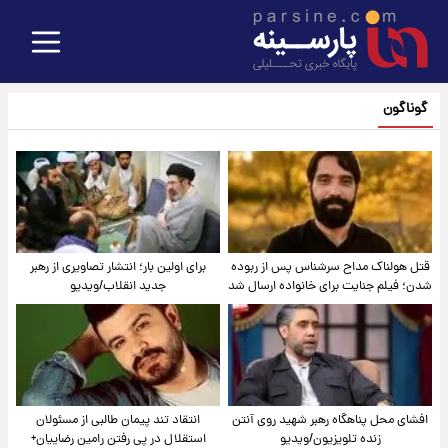
گوناگون
قتل هولناک مداح سرشناس پس از ربوده
برای اولین بار؛ انتشار تصاویری از رهبر
شدن؛ فیلم جنایت برای خانواده ارسال شد
جدید انقلاب/ویدیو
افشای محل پناهگاه‌ رهبر شهید روی آنتن
انتقاد تند پیمان طالبی از مسئولان
زنده تلویزیون/ویدیو
استقلال در پی رفتن رامین رضاییان+