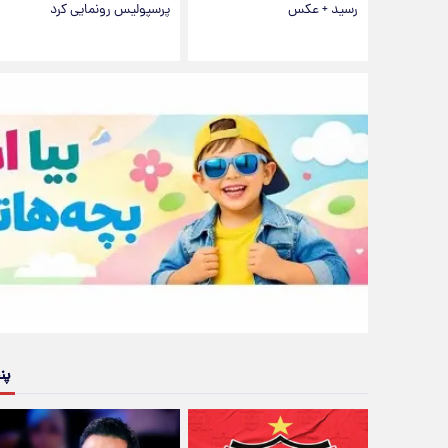
رسید + عکس
پرسپولیس رونمایی کرد
پن