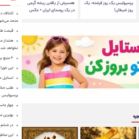
پرسپولیس یک روز فرشته، یک
همسرش از یافتن ریشه گرجی
روز شیطان!
در یک روستای ایران + عکس
ائتلاف د
متحد می‌شو
قیمت طلا امرو
هشدار محس
نخواهد شد
۶ منبع پنهان ویتامین C
این خوراک
استایل ع
طلب حلالی
پرسپولیس
چهار ماس
بهترین م
جره
در ششم ا
این مناطق