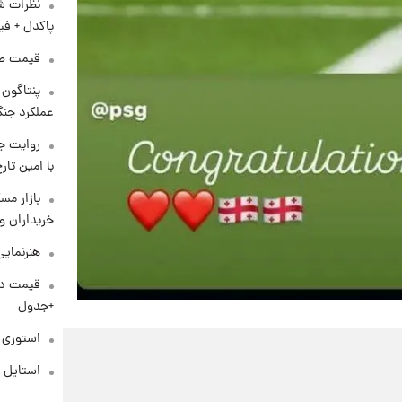
نظرات شن
پاکدل + فی
قیمت طلا و 
عملکرد جنگ
روایت ج
با امین تار
بازار مس
خریداران و
هنرنمایی
+جدول
استوری م
استایل 