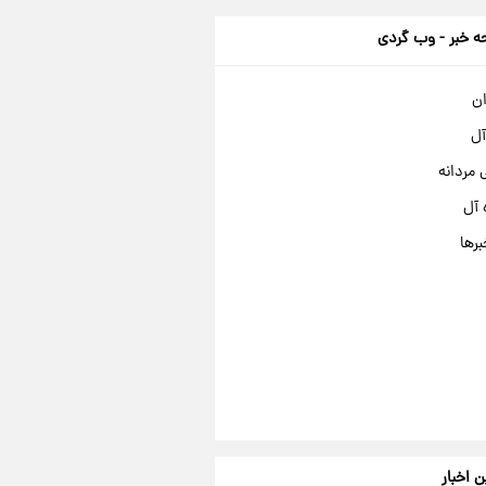
 خبر - وب گردی
ان
آل
مردانه
 آل
برها
ن اخبار