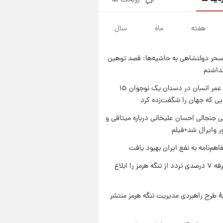
پربحث ها
فال قهوه روزانه پنجشنبه ۱۵ مرداد
ماه ۱۴۰۵
هفته
ماه
سال
۱ روز پیش
فال روزانه واقعی پنجشنبه ۱۵
مرداد ۱۴۰۵
حر دولتشاهی به حاشیه‌ها: قصد توهین
۱ روز پیش
نداشتم
ارزش سهام عدالت برای امروز
چهارشنبه ۱۴ مرداد + جدول
راز طول عمر انسان در دستان یک نوجوان ۱۵
یی که جهان را شگفت‌زده کرد
۱ روز پیش
آغاز طرح جدید فروش مشارکت در
 جنجالی احسان علیخانی درباره میثاقی و
تولید سایپا؛ نام خودرو، مبلغ پیش
 وایرال شد+فیلم
پرداخت و زمان تحویل | سود
مشارکت چند درصد است؟
اهم‌نامه به نفع ایران بهبود یافت
ایران تعرفه ۷ درصدی تردد از تنگه هرمز را ابلاغ
ۀ طرح راهبردی مدیریت تنگه هرمز منتشر