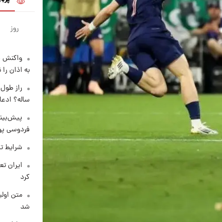
روز
واکنش س
به اذان را 
ساله؟ ادعا
پیش‌بینی
فردوسی پور
شرایط تف
کرد
متن اولی
شد