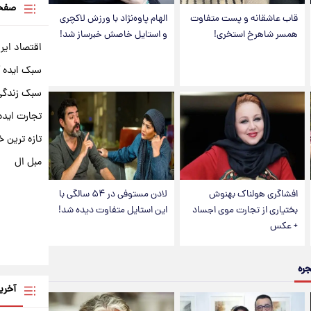
صفحه
قاب عاشقانه و پست متفاوت
الهام پاوه‌نژاد با ورزش لاکچری
همسر شاهرخ استخری!
و استایل خاصش خبرساز شد!
اقتصاد ایر
سبک ایده 
سبک زندگی 
تجارت ایده
تازه ترین خ
مبل ال
افشاگری هولناک بهنوش
لادن مستوفی در ۵۴ سالگی با
بختیاری از تجارت موی اجساد
این استایل متفاوت دیده شد!
+ عکس
جره
آخری