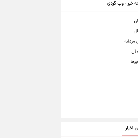
 خبر - وب گردی
ان
آل
مردانه
 آل
برها
ن اخبار