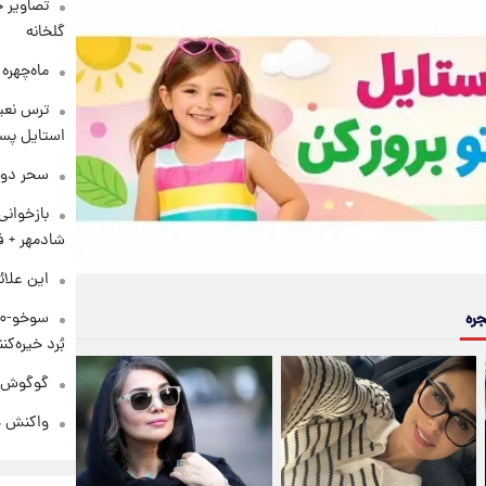
تصاویر ج
گلخانه
ماه‌چهره
ترس نعیم
استایل پسر
سحر دول
بازخوان
شادمهر + ف
این علائ
جره
بُرد خیره‌کننده ۳۰۰۰ ک
گوگوش در
واکنش هم