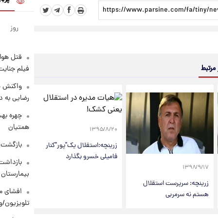
روز
قتل هول
 مرتبط
فیلم جنایت
واکنش خ
رضایی به د
چهره بهت
همتیان
۱۳۹۵/۸/۲۰
بازگشت م
زرینچه:استقلال یک"پور"کنار
فامیلی خسرو بگذارد
بازداشت 
۱۳۹۸/۹/۱۷
بیمارستان 
زرینچه: سرپرست استقلال
افشای مح
هستم نه سرمربی
تلویزیون/و