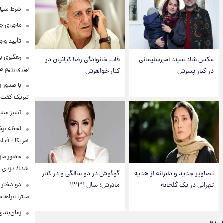
شرط سپاه 
ماجرای ج
تأیید وجو
رهگیری ب
عکس شاد سپند امیرسلیمانی
قاب خانوادگی رضا کیانیان در
لیزری رژیم 
در کنار پسرش
کنار خواهرش
با صدور پ
تبریک گفت
آشپز مشهو
لحظه برخو
آمریکا + فیلم
حضور مازی
شد!/ دزدی از
تصاویر جدید و دلبرانه از هدیه
گوگوش در دو سالگی و در کنار
دو دختر پ
تهرانی در یک گلخانه
مادرش؛ سال ۱۳۳۱
میترا ابراهی
زمان‌بندی جد