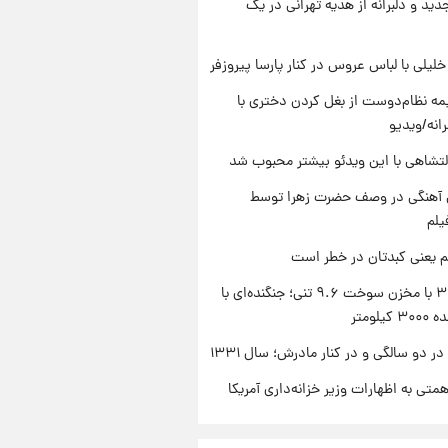
دید و دلبرانه از هدیه تهرانی در یک
 خلیلی با لباس عروس در کنار پارسا پیروزفر
ه نظام‌دوست از بغل کردن دختری با
انه/ویدیو
تشاهی با این ویدئو بیشتر محبوب شد
ی آهنگی در وصف حضرت زهرا توسط
یلم
م یعنی کبدتان در خطر است
سوخو-۳۰ با مخزن سوخت ۹.۶ تنی؛ جنگنده‌ای با
یلومتر
 دو سالگی و در کنار مادرش؛ سال ۱۳۳۱
تی به اظهارات وزیر خزانه‌داری آمریکا