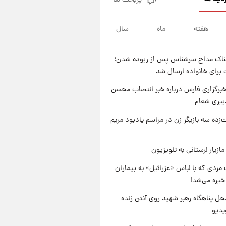
پربحث ها
قیمت محصولات ایران‌خودرو و
سایپا امروز شنبه ۱۷ مرداد ۱۴۰۵
هفته
ماه
سال
۲۰ ساعت پیش
یک پیش ‌بینی مهم برای قیمت
دلار، طلا و سکه شنبه ۱۷ مرداد
ناک مداح سرشناس پس از ربوده شدن؛
۱۴۰۵
۲۰ ساعت پیش
 برای خانواده ارسال شد
بازیکن به درد نخور استقلال با
مقصد اروپا این تیم را ترک کرد!
برگزاری فارس درباره خبر انتصاب محسن
بیری شعام
۱ روز پیش
تصاویر کمتر دیده‌شده از شهیدان
‌زده سه بازیگر زن در مراسم یادبود مریم
حاجی‌زاده و باقری؛ فرماندهان
شهید هوافضای ایران
ازیار لرستانی به تلویزیون
مردی که با لباس «عزرائیل» به بیماران
خیره می‌شد!
ل پناهگاه‌ رهبر شهید روی آنتن زنده
یدیو