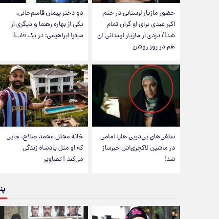
حضور مازیار لرستانی در ختم
دو دختر پیمان قاسم‌خانی،
اکبر عبدی برای او گران تمام
یکی از بهاره رهنما و دیگری از
شد!/ دزدی از مازیار لرستانی آن
میترا ابراهیمی؛ در یک قاب!
هم در روز روشن
سلفی‌های پی‌درپی هلیا امامی
خانه مجلل محمد صلاح، جایی
در ماشین لاکچری‌اش خبرساز
که او مثل پادشاه زندگی
شد!
می‌کند | تصاویر
پن