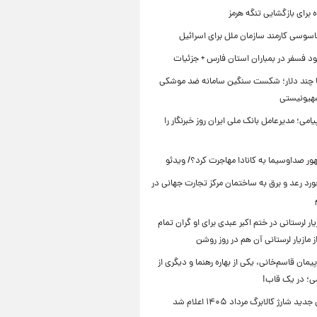
برای بازگشایی تنگه هرمز
اسوسی کارمند سازمان ملل برای اسرائیل
د فسفر در بمباران استان فارس + جزئیات
ا چند دلار؛ شکست سنگین سامانه ضد موشکی
صهیونیستی
یامی؛ مدیرعامل بانک ملی ایران روز خبرنگار را
ر صداوسیما به کانادا مهاجرت کرد؟/ ویدئو
رد رعد و برق به ساختمان مرکز تجارت جهانی در
ار لرستانی در ختم اکبر عبدی برای او گران تمام
 مازیار لرستانی آن هم در روز روشن
یمان قاسم‌خانی، یکی از بهاره رهنما و دیگری از
می؛ در یک قاب!
ید شارژ کالابرگ مرداد ۱۴۰۵ اعلام شد