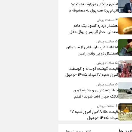
ادعای جنجالی درباره اینفانتینو؛
اتهام پرداخت پول به معشوقه با
درآمد یوفا
۴ ساعت پیش
هشدار درباره کمبود یک ماده
معدنی؛ خطر آلزایمر و زوال عقل
افزایش می‌یابد؟
۵ ساعت پیش
انتقاد تند پیمان طالبی از مسئولان
استقلال در پی رفتن رامین
رضاییان+ عکس
۵ ساعت پیش
قیمت گوشت گوساله و گوسفند
امروز شنبه ۱۷ مرداد ۱۴۰۵ +جدول
۵ ساعت پیش
با قدرتمندترین و بادوام ترین
تانک جهان آشنا شوید+ فیلم
۶ ساعت پیش
قیمت طلا ۱۸عیار امروز شنبه ۱۷
مرداد ۱۴۰۵ +جدول
۶ ساعت پیش
زدید ها