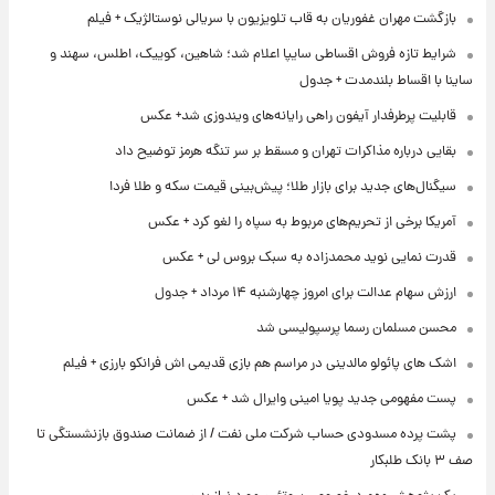
بازگشت مهران غفوریان به قاب تلویزیون با سریالی نوستالژیک + فیلم
شرایط تازه فروش اقساطی سایپا اعلام شد؛ شاهین، کوییک، اطلس، سهند و
ساینا با اقساط بلندمدت + جدول
قابلیت پرطرفدار آیفون راهی رایانه‌های ویندوزی شد+ عکس
بقایی درباره مذاکرات تهران و مسقط بر سر تنگه هرمز توضیح داد
سیگنال‌های جدید برای بازار طلا؛ پیش‌بینی قیمت سکه و طلا فردا
آمریکا برخی از تحریم‌های مربوط به سپاه را لغو کرد + عکس
قدرت نمایی نوید محمدزاده به سبک بروس لی + عکس
ارزش سهام عدالت برای امروز چهارشنبه ۱۴ مرداد + جدول
محسن مسلمان رسما پرسپولیسی شد
اشک های پائولو مالدینی در مراسم هم بازی قدیمی اش فرانکو بارزی + فیلم
پست مفهومی جدید پویا امینی وایرال شد + عکس
پشت پرده‌ مسدودی حساب شرکت ملی نفت / از ضمانت صندوق بازنشستگی تا
صف ۳ بانک طلبکار