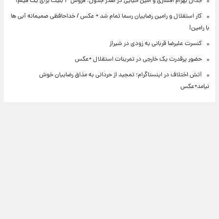
جدال بهرام افشاری و امین حیایی در صدر جدول؛ فروش ۴ بلیت برای یک فیلم!
کار استقلال و رامین رضاییان رسما تمام شد + عکس / خداحافظی صمیمانه آبی ها
با رامین!
کنسرت علیرضا قربانی به زودی در شیراز
حضور پرقدرت یک خارجی در تمرینات استقلال +عکس
آتش اختلاف در اینستاگرام؛ تمجید از حردانی به مذاق رضاییان خوش
نیامد+عکس