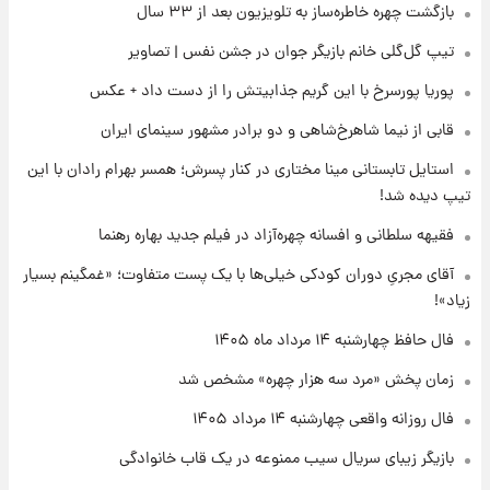
بازگشت چهره خاطره‌ساز به تلویزیون بعد از ۳۳ سال
۲۲ ساعت پیش
تیپ گل‌گلی خانم بازیگر جوان در جشن نفس | تصاویر
علی مطهری: اجرای کامل تفاهم‌نامه اسلام‌آباد،
پیروزی بزرگ‌تری برای ایران است
پوریا پورسرخ با این گریم جذابیتش را از دست داد + عکس
قابی از نیما شاهرخ‌شاهی و دو برادر مشهور سینمای ایران
۲۲ ساعت پیش
واکنش تند تاکر کارلسون به حمله آمریکا به
استایل تابستانی مینا مختاری در کنار پسرش؛ همسر بهرام رادان با این
مدرسه میناب؛ «باید سیلی محکمی به صورت
تیپ دیده شد!
ترامپ زد»
فقیهه سلطانی و افسانه چهره‌آزاد در فیلم جدید بهاره رهنما
۲۳ ساعت پیش
قیمت طلا و سکه امروز چهارشنبه ۱۴ مرداد
آقای مجریِ دوران کودکی خیلی‌ها با یک پست متفاوت؛ «غمگینم بسیار
۱۴۰۵/کاهش قیمت طلا و سکه
زیاد»!
فال حافظ چهارشنبه ۱۴ مرداد ماه ۱۴۰۵
زمان پخش «مرد سه هزار چهره» مشخص شد
فال روزانه واقعی چهارشنبه ۱۴ مرداد ۱۴۰۵
بازیگر زیبای سریال سیب ممنوعه در یک قاب خانوادگی