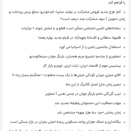
را فراهم کند
آغاز طرح جدید فروش مشارکت در تولید سایپا؛ نام خودرو، مبلغ پیش پرداخت و
زمان تحویل | سود مشارکت چند درصد است؟
سامانه‌های تامین اجتماعی ممکن است قطع و یا مختل شوند + جزئیات
فقیهه سلطانی و افسانه چهره‌آزاد در فیلم جدید بهاره رهنما
استقلال جانشین رامین را از اسپانیا می آورد
تصاویری از مراسم تشییع مریم همتیان، بازیگر جوان سینما/ویدیو
پیشبینی مهم از اقتصاد ایران: ثبات ارزی، تورم و بازار کار
آقای مجریِ دوران کودکی خیلی‌ها با یک پست متفاوت؛ «غمگینم بسیار زیاد»!
تغییر زمان شارژ اعتبار کالابرگ از این ماه
تیپ گل‌گلی خانم بازیگر جوان در جشن نفس | تصاویر
مهلت معافیت این مشمولان وظیفه تمدید شد
زمان پخش «مرد سه هزار چهره» مشخص شد
بنگاه‌داری و تملک هزاران واحد مسکونی ریشه اصلی بحران در بازار مسکن است