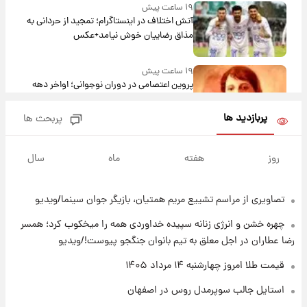
۱۹ ساعت پیش
آتش اختلاف در اینستاگرام؛ تمجید از حردانی به
مذاق رضاییان خوش نیامد+عکس
۱۹ ساعت پیش
پروین اعتصامی در دوران نوجوانی؛ اواخر دهه
۱۲۹۰ شمسی
پربازدید ها
پربحث ها
۱۹ ساعت پیش
قدرت‌نمایی نظامی چین؛ بمب‌افکن حامل موشک
روز
هفته
ماه
سال
هسته‌ای در آسمان ظاهر شد
تصاویری از مراسم تشییع مریم همتیان، بازیگر جوان سینما/ویدیو
۲۰ ساعت پیش
رونالدو از گنجینه خودروهای لوکسش رونمایی
چهره خشن و انرژی زنانه سپیده خداوردی همه را میخکوب کرد؛ همسر
کرد
رضا عطاران در اجل معلق به تیم بانوان جنگجو پیوست!/ویدیو
۲۲ ساعت پیش
قیمت طلا امروز چهارشنبه ۱۴ مرداد ۱۴۰۵
قیمت دلار در بازار آزاد امروز چهارشنبه ۱۴ مرداد
استایل جالب سوپرمدل روس در اصفهان
۱۴۰۵/ نرخ‌ها ثابت ماند؟ +جدول