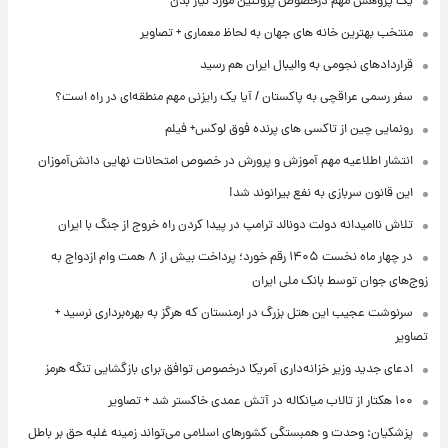
یک پژوهش مهم درخصوص پروتئین مورد نیاز بدن
منتخب بهترین خانه های جهان به لحاظ معماری + تصاویر
قراردادهای نجومی به والیبال ایران هم رسید
سفر رسمی عراقچی به پاکستان / آیا یک رایزنی مهم منطقه‌ای در راه است؟
رونمایی چین از تاکسی های پرنده فوق لوکس+ فیلم
انتشار اطلاعیه مهم آموزش و پرورش در خصوص امتحانات نهایی دانش‌آموزان
این قانون سربازی به نفع بیرانوند شد!
تلاش ناامیدانه‌ دولت دونالد ترامپ در پیدا کردن راه خروج از جنگ با ایران
در چهار ماه نخست ۱۴۰۵ رقم خورد؛ پرداخت بیش از ۸ همت وام ازدواج به
زوج‌های جوان توسط بانک ملی ایران
سرنوشت عجیب این هتل بزرگ در ارمنستان که هرگز به بهره‌برداری نرسید +
تصاویر
ادعای جدید وزیر خزانه‌داری آمریکا درخصوص توافق برای بازگشایی تنگه هرمز
۱۰۰ هکتار از تالاب میانکاله در آتش عمدی خاکستر شد + تصاویر
پزشکیان: وحدت و همبستگی کشورهای اسلامی می‌تواند زمینه غلبه حق بر باطل