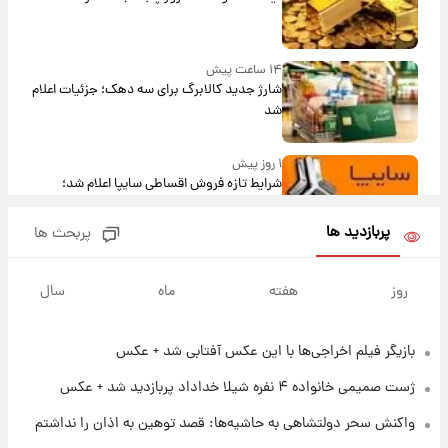
۱۴ ساعت پیش
شارژ جدید کالابرگ برای سه دهک؛ جزئیات اعلام
شد
۱ روز پیش
شرایط تازه فروش اقساطی سایپا اعلام شد؛
شاهین، کوییک، اطلس، سهند و ساینا با اقساط
بلندمدت + جدول
پربازدید ها
پربحث ها
۱ روز پیش
سیگنال‌های جدید برای بازار طلا؛ پیش‌بینی
روز
هفته
ماه
سال
قیمت سکه و طلا فردا
بازیگر فیلم اخراجی‌ها با این عکس آفتابی شد + عکس
۱۹ ساعت پیش
فال حافظ پنجشنبه ۱۵ مرداد ماه ۱۴۰۵
ژست صمیمی خانواده ۴ نفره شیلا خداداد پربازدید شد + عکس
واکنش سحر دولتشاهی به حاشیه‌ها: قصد توهین به اذان را نداشتم
۲۰ ساعت پیش