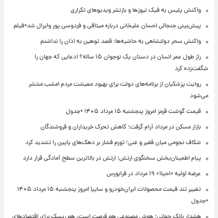
واکنش پلیس به فیک نیوزها و بازنشر ویدیوهای تکراری
پیش‌بینی جنجالی احسان علیخانی درباره میثاقی و فردوسی پور وایرال شد+فیلم
واکنش سحر دولتشاهی به حاشیه‌ها: قصد توهین به اذان را نداشتم
راز طول عمر انسان در دستان یک نوجوان ۱۵ ساله؟ ادعایی که جهان را
شگفت‌زده کرد
روایت پزشکیان از برنامه‌های دولت برای بهبود معیشت مردم امشب منتشر
می‌شود
قیمت گوشت قرمز امروز پنجشنبه ۱۵ مرداد ۱۴۰۵ +جدول
بازار مسکن در مرداد آرام گرفت؛ کاهش تحرک خریداران و فروشندگان
شکاف نجومی میان فقیر و غنی؛ تورم فشار بر دهک‌های پایین را تشدید کرد
پیام اطمینان‌بخش سخنگوی ارتش: ارتش در بالاترین سطح آمادگی قرار دارد
عرضه اولیه «احیا۱» ۱۹ مرداد در فرابورس
تغییر تند قیمت محصولات ایران‌خودرو و سایپا امروز پنجشنبه ۱۵ مرداد ۱۴۰۵
+جدول
هشدار بانک جهانی؛ هوش مصنوعی هم فرصت است، هم ریسک برای اقتصادهای