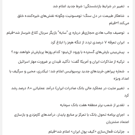
تغییر در شرایط بازنشستگی؛ شرط جدید اعلام شد
شاهکار طبیعت در دل سنگ؛ تومسونیت چگونه نقش‌های خیره‌کننده خلق
می‌کند؟+فیلم
توصیف جالب هادی حجازی‌فر درباره ی "سایه" بازیگر سریال کلاغ خبرساز شد+فیلم
ایران تعرفه ۷ درصدی تردد از تنگه هرمز را ابلاغ کرد
پیش‌بینی بارش‌های گسترده با ورود ال‌نینو؛ کدام روزها پربارش‌تر خواهند بود؟
ترکیه از مذاکرات ایران و آمریکا گفت؛ تأکید فیدان بر ضرورت مهار اسرائیل
شماره پیراهن خریدهای جدید پرسپولیس اعلام شد؛ تیکدری، محبی و سرگیف با
اعداد ویژه
تغییر مثبت در عملکرد مالی بانک صادرات ایران/ درآمد عملیاتی ۸۰ درصد رشد
کرد
تقدیر از شعب برتر منطقه هفت بانک سرمایه
اجرای برنامه تحول بانک با تمرکز بر منابع پایدار، درآمدهای کارمزدی و بازسازی
اعتماد مشتریان
جزئیات فعال‌سازی «کیف پول ایران» اعلام شد+فیلم