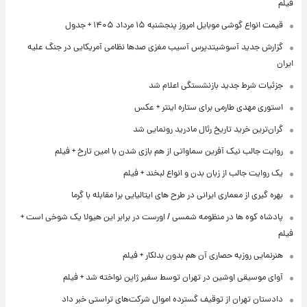
فیلم
قیمت انواع گوشی موبایل امروز پنجشنبه ۱۵ مرداد ۱۴۰۵ + جدول
گزارش جدید آسوشیتدپرس آسیب مغزی صدها نظامی آمریکایی در جنگ علیه
ایران
جزئیات شرط جدید بازنشستگی اعلام شد
استوری مهدی طارمی برای ستاره اینتر + عکس
گران‌ترین خرید تاریخ رئال مادرید رونمایی شد
روایت جالب نیک آفرین سماواتی از هم بازی شدن با امین تارخ + فیلم
یک روایت جالب از زبان بدن و انواع لبخند + فیلم
بهره گیری از معماری ایرانی در طرح های ایتالیایی برا مقابله با گرما
پادشاه کوه ها در منظومه شمسی / اورست در برابر این هیولا یک شوخی است +
فیلم
هنرنمایی روزبه حصاری آن هم بدون بدلکار + فیلم
آوای موسیقی اوشین در تهران توسط سفیر ژاپن نواخته شد + فیلم
دادستان تهران از توقیف گسترده اموال شرکت‌های تراستی خبر داد