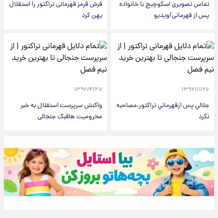
تماس تصویری اسکوچیچ با خانواده
فرش قرمز قهرمانی تراکتور را استقلال
پس از قهرمانی/ویدیو
پهن کرد
۱۳۹۲/۴/۲۷
۱۳۹۲/۱۱/۲۶
جلالي پس ازقهرماني تراکتور،مصاحبه
واکنش سرپرست استقلال به خبر
نکرد
محرومیت هافبک جنجالی