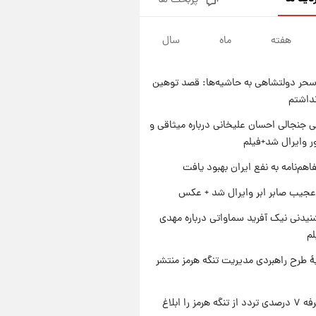
پربحث ها
شارژ جدید کالابرگ برای سه
دهک؛ جزئیات اعلام شد
هفته
ماه
سال
۱ روز پیش
شرایط تازه فروش اقساطی سایپا
اعلام شد؛ شاهین، کوییک، اطلس،
حر دولتشاهی به حاشیه‌ها: قصد توهین
سهند و ساینا با اقساط بلندمدت +
۱ روز پیش
نداشتم
جدول
سیگنال‌های جدید برای بازار طلا؛
پیش‌بینی قیمت سکه و طلا فردا
 جنجالی احسان علیخانی درباره میثاقی و
 وایرال شد+فیلم
۱ روز پیش
فال حافظ پنجشنبه ۱۵ مرداد ماه
اهم‌نامه به نفع ایران بهبود یافت
۱۴۰۵
عجیب صابر ابر وایرال شد + عکس
یدنی نیک آفرید سماواتی درباره مهدی
لم
ۀ طرح راهبردی مدیریت تنگه هرمز منتشر
ایران تعرفه ۷ درصدی تردد از تنگه هرمز را ابلاغ