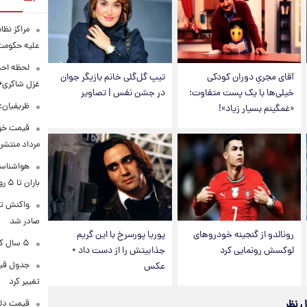
مراکز نظ
علیه حکوم
لحظه احس
آقای مجریِ دوران کودکی
تیپ گل‌گلی خانم بازیگر جوان
غزل شاکری+
خیلی‌ها با یک پست متفاوت؛
در جشن نفس | تصاویر
ظریفیان:
«غمگینم بسیار زیاد»!
مرداد منتشر
هواشناسی
باران تا ۵ روز آینده
واکنش تر
صادر شد
رونالدو از گنجینه خودروهای
پوریا پورسرخ با این گریم
۵ سال کار بیشتر برای این گروه از متقاضیان بازنشستگی
لوکسش رونمایی کرد
جذابیتش را از دست داد +
عکس
تغییر کرد
ل نظر
قیمت دلار در 