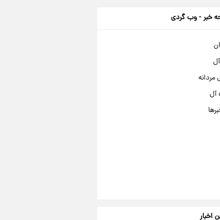
 خبر - وب گردی
ان
آل
مردانه
 آل
برها
ن اخبار