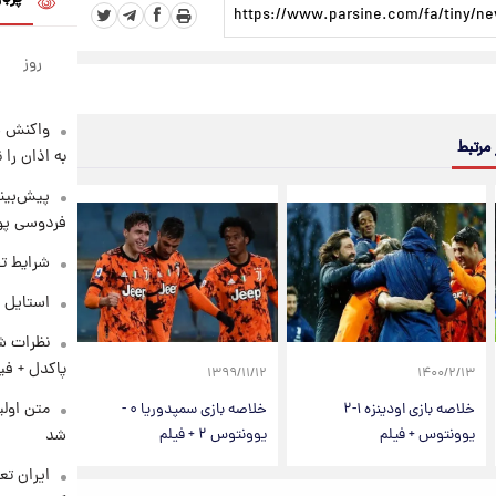
روز
واکنش س
 مرتبط
به اذان را 
پیش‌بینی
فردوسی پور
شرایط تف
استایل 
نظرات شن
پاکدل + فی
۱۳۹۹/۱۱/۱۲
۱۴۰۰/۲/۱۳
متن اولی
خلاصه بازی اودینزه ۱-۲
خلاصه بازی سمپدوریا ۰ -
شد
یوونتوس + فیلم
یوونتوس ۲ + فیلم