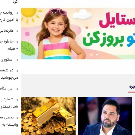
کرد
روایت ج
با امین تار
هنرنمایی
خاطره جا
+ فیلم
استوری م
در ششم 
می‌جوشید
جره
این مناط
شماره پ
شد؛ تیکدری
یحیی سر
وابسته به ع