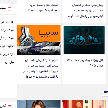
پیش‌بینی جنجالی احسان
قیمت طلا و سکه امروز
صفحه
علیخانی درباره میثاقی و
پنجشنبه ۱۵ مرداد ۱۴۰۵
فردوسی پور وایرال شد+فیلم
اقتصاد ایر
سبک ایده 
سبک زندگی 
تجارت ایده
تازه ترین خ
فال روزانه واقعی پنجشنبه ۱۵
شرایط تازه فروش اقساطی
مبل ال
مرداد ۱۴۰۵
سایپا اعلام شد؛ شاهین،
کوییک، اطلس، سهند و ساینا
با اقساط بلندمدت + جدول
جره
آخری