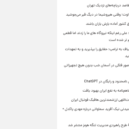
قاصد دریاچه‌های نزدیک تهران
وت؛ وقتی هیروشیما در دیگ قیر می‌جوشید
 کشور آماده بارش باران باشند
علی رغم اینکه نیروگاه های ما را زدند اما قطعی
م تر شده است
یباف به ترامپ: حقایق را بپذیرید و به تعهدات
ید
صور فلکی در آسمان شب بدون هیچ تجهیزاتی
محدود و رایگان در ChatGPT
هم‌نامه به نفع ایران بهبود یافت
‌اللهی ارزشمندترین هافبک فوتبال ایران
یدنی نیک آفرید سماواتی درباره مهدی پاکدل +
ۀ طرح راهبردی مدیریت تنگه هرمز منتشر شد