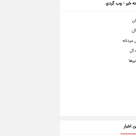
 خبر - وب گردی
ان
آل
مردانه
 آل
برها
ن اخبار