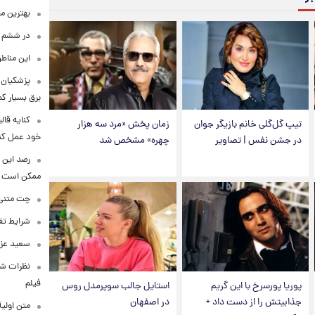
بهترین م
در ششم ا
این مناطق
پزشکیان: 
برق بسیار ک
کنایه قال
تیپ گل‌گلی خانم بازیگر جوان
زمان پخش «مرد سه هزار
خود عمل کن
در جشن نفس | تصاویر
چهره» مشخص شد
رصد این 
ممکن است
چت متنی نا
شرایط تفا
سعید عزت
نظرات شن
فیلم
پوریا پورسرخ با این گریم
استایل جالب سوپرمدل روس
جذابیتش را از دست داد +
در اصفهان
متن اولی