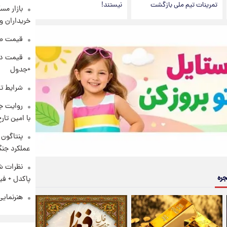
تمرینات تیم ملی بازگشت
نیستند!
بازار مس
خریداران و
قیمت طلا و 
+جدول
شرایط تف
روایت ج
با امین تار
عملکرد جنگ
نظرات شن
جره
پاکدل + فی
هنرنمایی