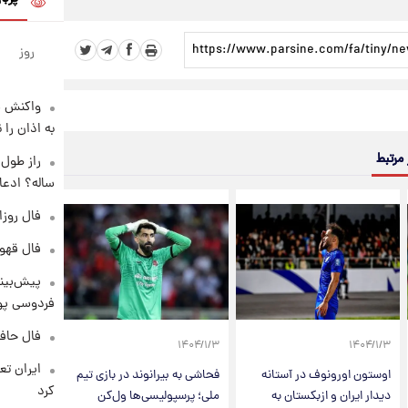
روز
واکنش س
به اذان را 
 مرتبط
ساله؟ ادعا
فال روزانه و
فال قهوه روزان
پیش‌بینی
فردوسی پور
فال حافظ پنجشنب
۱۴۰۴/۱/۳
۱۴۰۴/۱/۳
اوستون اورونوف در آستانه
فحاشی به بیرانوند در بازی تیم
کرد
دیدار ایران و ازبکستان به
ملی؛ پرسپولیسی‌ها ول‌کن