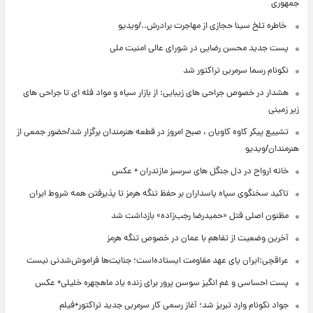
جمهوری
⁨ خاطره تلخ سینا حجازی از مهاجرت برادرش../ویدیو
پست جدید محسن رضایی در شورای عالی امنیت ملی
نکونام رسما سرمربی تراکتور شد
هشدار در خصوص جراحی های زیبایی: از بازار سیاه و مواد فله ای تا جراحی های
زیر زمینی
تشییع پیکر کاوه کاویان ، صبح امروز در قطعه هنرمندان برگزار شد/حضور جمعی از
هنرمندان/ویدیو
خانه ارواح در دل جنگل های سرسبز مازندران + عکس
تاکید سخنگوی سپاه پاسداران بر حفظ تنگه هرمز تا پذیرفتن همه شروط ایران
مظنون اصلی قتل «حمیدرضا رجب‌زاده» بازداشت شد
آخرین وضعیت از تفاهم با عمان در خصوص تنگه هرمز
عراقچی:ایران پای عهد مقاومت ایستاده‌است؛ جنایت‌ها فراموش‌شدنی نیست
پست احساسی و غم انگیز سوسن پرور برای زنده یاد ماهچهره خلیلی+ عکس
جواد نکونام وارد تبریز شد؛ آغاز رسمی کار سرمربی جدید تراکتور+فیلم