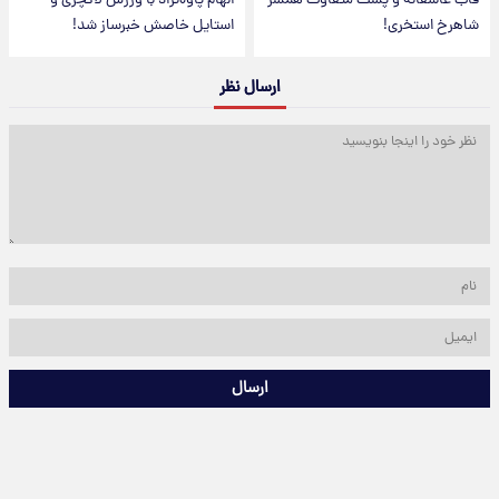
قاب عاشقانه و پست متفاوت همسر
الهام پاوه‌نژاد با ورزش لاکچری و
شاهرخ استخری!
استایل خاصش خبرساز شد!
ارسال نظر
ارسال