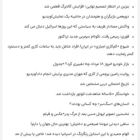
بنزین در انتظار تصمیم نهایی؛ افزایش کالابرگ قطعی شد
دورهمی بازیگران و هنرمندان در حاشیه یک نمایش/ویدیو
واکنش معنادار ظریف به سیاستی که این روزها اسرائیل دنبال می کند
فوری: ربیعی رفت، نکونام سرمربی جدید تراکتور
شیوع «کم‌کاری اجباری» در ایران/ افراد شاغل باید به ساعات کاری کمتر و دستمزد
کمتر رضایت دهند
بازار خودرو امروز ۱۸ مرداد چه تغییری کرد؟ +جدول
روایت رامین پرچمی از کاری که مهران مدیری برایش انجام داد/ویدیو
تاریخ احتمالی دربی مشخص شد
خواستگار ۵۰ساله شاهدخت لئونور بازداشت شد
انسان‌های «سگ‌سر» چه کسانی بودند؟
نخستین تصویر لیونل مسی بعد از مرگ پدر+عکس و فیلم
سلفی دیدنی نیوشا ضیغمی و دخترش؛ بهترین حال جهان را دارم!
الهام حمیدی با این استایل رنگارنگ در اسپانیا دیده شد؛ خاص یا بیش از حد