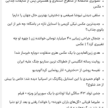
تصویری عاشقانه از شاهرخ استخری و همسرش پس از شایعات جدایی
فال قهوه روزانه یکشنبه ۱۸ مرداد ماه ۱۴۰۵
+ عکس
سلفی دیدنی نیوشا ضیغمی و دخترش؛ بهترین حال جهان را دارم!
۱۵ ساعت پیش
جدیدترین عکس نیکی کریمی با استایل تازه در باشگاه؛ چه خبر از این
فال روزانه واقعی یکشنبه ۱۸ مرداد ۱۴۰۵
بانوی جذاب؟
جنجال جراحی زیبایی ۴۰ میلیارد تومانی خواننده زن | چهره او چه
۲۲ ساعت پیش
تغییری کرد؟ | عکس
ارزش سهام عدالت برای امروز ۱۷ مرداد ۱۴۰۵ +
جدول
هدی زین‌العابدین با یک عکس هنری متفاوت دوباره خبرساز شد!
روایت رسانه انگلیسی از خطرناک ترین سناریو جنگ علیه ایران
۲۳ ساعت پیش
لیونل مسی عزادار شد! + جزئیات
نفیسه روشن از «دخترش» انار رونمایی کرد!/ویدیو
الهام حمیدی با این استایل رنگارنگ در اسپانیا دیده شد؛ خاص یا بیش
از حد شلوغ؟
جشن تولد ۴۳ سالگی لیلا اوتادی با یک سورپرایز ویژه + فیلم
علیرضا قربانی «گل‌های باران خورده» را خواند/ رفتی و بعد از تو دنیا
غرق شد در گریه‌هایم + فیلم