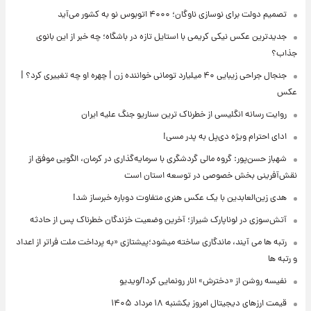
تصمیم دولت برای نوسازی ناوگان؛ ۴۰۰۰ اتوبوس نو به کشور می‌آید
جدیدترین عکس نیکی کریمی با استایل تازه در باشگاه؛ چه خبر از این بانوی
جذاب؟
جنجال جراحی زیبایی ۴۰ میلیارد تومانی خواننده زن | چهره او چه تغییری کرد؟ |
عکس
روایت رسانه انگلیسی از خطرناک ترین سناریو جنگ علیه ایران
ادای احترام ویژه دی‌پل به پدر مسی!
شهباز حسن‌پور: گروه مالی گردشگری با سرمایه‌گذاری در کرمان، الگویی موفق از
نقش‌آفرینی بخش خصوصی در توسعه استان است
هدی زین‌العابدین با یک عکس هنری متفاوت دوباره خبرساز شد!
آتش‌سوزی در لوناپارک شیراز؛ آخرین وضعیت خزندگان خطرناک پس از حادثه
رتبه ها می آیند، ماندگاری ساخته میشود؛پیشتازی «به پرداخت ملت فراتر از اعداد
و رتبه ها
نفیسه روشن از «دخترش» انار رونمایی کرد!/ویدیو
قیمت ارزهای دیجیتال امروز یکشنبه ۱۸ مرداد ۱۴۰۵