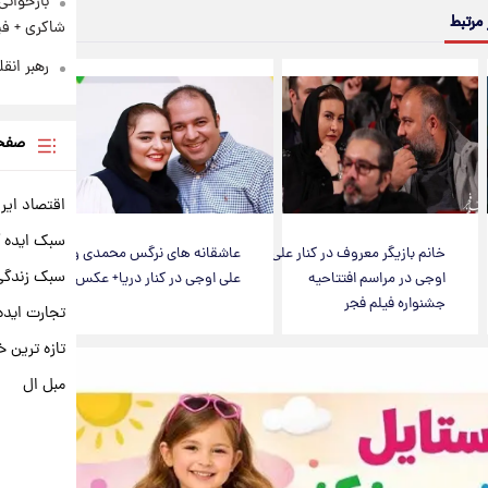
بازخوان
 مرتبط
شاکری + فی
رهبر انق
صفحه
اقتصاد ایر
سبک ایده 
خانم بازیگر معروف در کنار علی
عاشقانه های نرگس محمدی و
سبک زندگی 
اوجی در مراسم افتتاحیه
علی اوجی در کنار دریا+ عکس
جشنواره فیلم فجر
تجارت ایده
تازه ترین خ
مبل ال