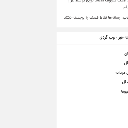
ی آهنگ معروف محمد نوری توسط غزل
لم
لاب: رسانه‌ها نقاط ضعف را برجسته نکنند
 خبر - وب گردی
ان
آل
مردانه
 آل
برها