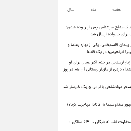
۲۳ ساعت پیش
هفته
ماه
سال
لحظه برخورد رعد و برق به
ساختمان مرکز تجارت جهانی در
آمریکا + فیلم
ناک مداح سرشناس پس از ربوده شدن؛
۱ روز پیش
 برای خانواده ارسال شد
برای اولین بار؛ انتشار تصاویری از
رهبر جدید انقلاب/ویدیو
پیمان قاسم‌خانی، یکی از بهاره رهنما و
یترا ابراهیمی؛ در یک قاب!
۱ روز پیش
تصاویر عمامه بستن به شیوه
یار لرستانی در ختم اکبر عبدی برای او
خاتمی/ویدیو
د!/ دزدی از مازیار لرستانی آن هم در روز
سحر دولتشاهی با لباس چروک خبرساز شد
ور صداوسیما به کانادا مهاجرت کرد؟/
استایل متفاوت افسانه بایگان در ۶۴ سالگی +