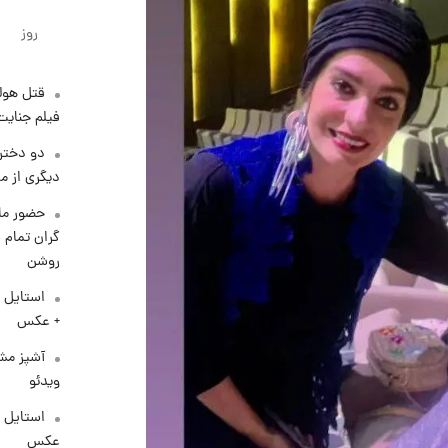
روز
قتل هول
فیلم جنایت
دو دختر 
دیگری از م
حضور ماز
گران تمام ش
روشن
استایل 
+ عکس
آشپز مشه
ویدئو
عکس