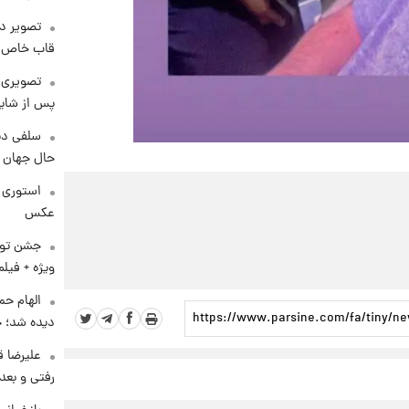
تصویر دی
قاب خاص 
تصویری 
پس از شای
سلفی دی
حال جهان را
استوری 
عکس
ویژه + فیلم
الهام حم
دیده شد؛ 
علیرضا ق
رفتی و بعد 