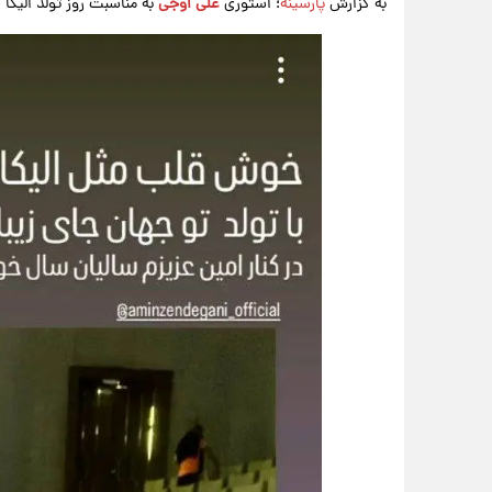
به گزارش
پارسینه
؛ استوری
علی اوجی
به مناسبت روز تولد الیکا ع