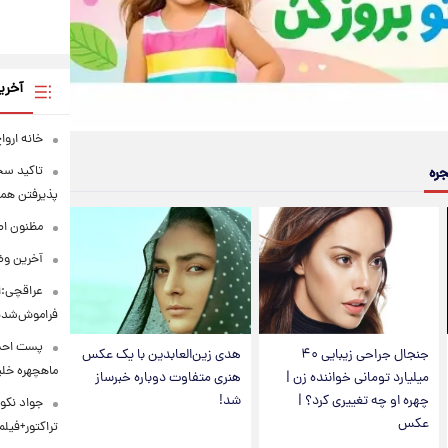
آخری
خانه ارو
تاکید سخن
جره
پذیرفتن همه
مظنون اص
آخرین وض
عراقچی:ا
فراموش‌شد
پست احسا
جنجال جراحی زیبایی ۴۰
هدی زین‌العابدین با یک عکس
ماهچهره خل
میلیارد تومانی خواننده زن |
هنری متفاوت دوباره خبرساز
چهره او چه تغییری کرد؟ |
شد!
جواد نکون
عکس
تراکتور+فیلم