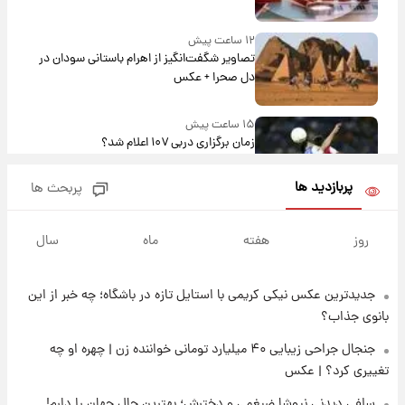
۱۲ ساعت پیش
تصاویر شگفت‌انگیز از اهرام باستانی سودان در
دل صحرا + عکس
۱۵ ساعت پیش
زمان برگزاری دربی ۱۰۷ اعلام شد؟
پربازدید ها
پربحث ها
۱۵ ساعت پیش
خبر انتصاب جدید محسن رضایی حذف شد +
روز
هفته
ماه
سال
جزئیات
جدیدترین عکس نیکی کریمی با استایل تازه در باشگاه؛ چه خبر از این
۱۷ ساعت پیش
پست جدید محسن رضایی در شورای عالی امنیت
بانوی جذاب؟
ملی
جنجال جراحی زیبایی ۴۰ میلیارد تومانی خواننده زن | چهره او چه
تغییری کرد؟ | عکس
۲۰ ساعت پیش
آتش‌سوزی در لوناپارک شیراز؛ آخرین وضعیت
سلفی دیدنی نیوشا ضیغمی و دخترش؛ بهترین حال جهان را دارم!