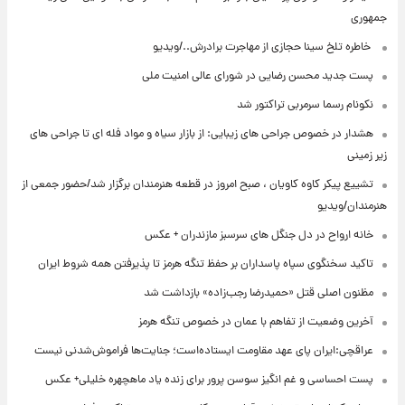
جمهوری
⁨ خاطره تلخ سینا حجازی از مهاجرت برادرش../ویدیو
پست جدید محسن رضایی در شورای عالی امنیت ملی
نکونام رسما سرمربی تراکتور شد
هشدار در خصوص جراحی های زیبایی: از بازار سیاه و مواد فله ای تا جراحی های
زیر زمینی
تشییع پیکر کاوه کاویان ، صبح امروز در قطعه هنرمندان برگزار شد/حضور جمعی از
هنرمندان/ویدیو
خانه ارواح در دل جنگل های سرسبز مازندران + عکس
تاکید سخنگوی سپاه پاسداران بر حفظ تنگه هرمز تا پذیرفتن همه شروط ایران
مظنون اصلی قتل «حمیدرضا رجب‌زاده» بازداشت شد
آخرین وضعیت از تفاهم با عمان در خصوص تنگه هرمز
عراقچی:ایران پای عهد مقاومت ایستاده‌است؛ جنایت‌ها فراموش‌شدنی نیست
پست احساسی و غم انگیز سوسن پرور برای زنده یاد ماهچهره خلیلی+ عکس