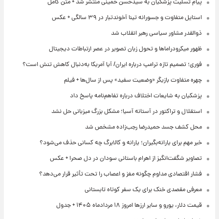
پیام تسلیت پزشکیان به سیدحسن خمینی منتشر شد + متن کامل
استایل متفاوت و جسورانه تینا آخوندتبار در ۳۹ سالگی + عکس
ذوالقدر مشاور سیاسی رهبر انقلاب شد
ظهور میکرودراماها و تحول زبان تصویر در عصر ارتباطات دیجیتال
فوری؛ تصمیم تازه ترامپ درباره ایران/ آیا آمریکا به‌دنبال کاهش تنش است؟
چهره متفاوت بازیگر «وضعیت سفید» پس از سال‌ها + فیلم
پزشکیان به شایعات اختلاف درباره تفاهم‌نامه پاسخ داد
استقلال و تراکتور در آستانه آسیا؛ مشکل بزرگ میزبانی حل نشد
محل کشف جسد حمیدرضا رجب‌زاده مشخص شد
خبر مهم برای یارانه‌بگیران؛ یارانه و کالابرگ چه کسانی حذف می‌شود؟
تصاویر شگفت‌انگیز از اهرام باستانی سودان در دل صحرا + عکس
فشار اقتصادی مداوم چگونه مغز و اعصاب را تحت تأثیر قرار می‌دهد؟
معرفی مقصدی خنک برای یک سفر کوتاه تابستانی
قیمت دلار، یورو و سایر ارزها امروز ۱۸ مردادماه ۱۴۰۵ + جدول