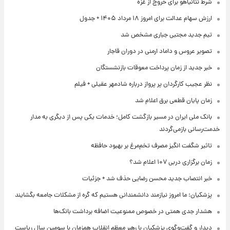
شرط نتانیاهو برای خروج از غزه
ارزش سهام عدالت برای امروز ۱۸ مرداد ۱۴۰۵ + جدول
تیم جدید مجتبی جباری مشخص شد
تصویر عروس و داماد ارمنی در دوران قاجار
خبر جدید از زمان پرداخت معوقات بازنشستگان
نظر عجیب کارگردان پر پرواز درباره شادمهر عقیلی + فیلم
زمان پایان قطعی برق اعلام شد
بانک ملی ایران در مسیر بازگشت کامل؛ خدمات یکی پس از دیگری به مدار
خدمت‌رسانی بازمی‌گردند
تاثیر شگفت انگیز مصرف تخم‌مرغ بر بهبود حافظه
زمان برگزاری دربی ۱۰۷ اعلام شد؟
خبر انتصاب جدید محسن رضایی حذف شد + جزئیات
پزشکیان: ما امروز نیازمند دانشمندانی هستیم که گره از مشکلات جامعه بگشایند
هشدار جدی همتی در خصوص ممنوعیت اضافه ‌برداشت بانک‌ها
دیدار و گفت‌وگوی پزشکیان با رهبر معظم انقلاب همزمان با سومین سال ریاست