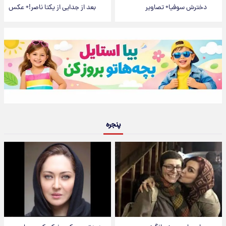
دخترش سوفیا+ تصاویر
بعد از جدایی از یکتا ناصر!+ عکس
پنجره