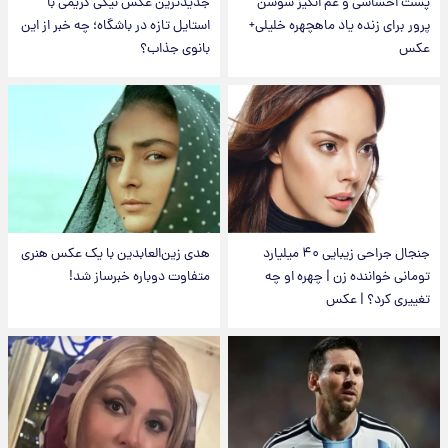
پست احساسی و غم انگیز سوسن
جدیدترین عکس نیکی کریمی با
پرور برای زنده یاد ماهچهره خلیلی+
استایل تازه در باشگاه؛ چه خبر از این
عکس
بانوی جذاب؟
جنجال جراحی زیبایی ۴۰ میلیارد
هدی زین‌العابدین با یک عکس هنری
تومانی خواننده زن | چهره او چه
متفاوت دوباره خبرساز شد!
تغییری کرد؟ | عکس