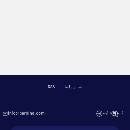
تماس با ما
RSS
info@parsine.com
گپ
تلگرام