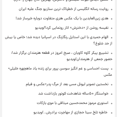
خزندگان خطرناک پس از حادثه
روایت رسانه انگلیسی از خطرناک ترین سناریو جنگ علیه ایران
۲۲ ساعت پیش
هدی زین‌العابدین با یک عکس هنری متفاوت دوباره خبرساز شد!
خواستگار ۵۰ساله شاهدخت لئونور بازداشت شد
نفیسه روشن از «دخترش» انار رونمایی کرد!/ویدیو
الهام حمیدی با این استایل رنگارنگ در اسپانیا دیده شد؛ خاص یا بیش
۲۲ ساعت پیش
از حد شلوغ؟
نخستین تصویر لیونل مسی بعد از مرگ
پدر+عکس و فیلم
تشییع پیکر کاوه کاویان ، صبح امروز در قطعه هنرمندان برگزار شد/
حضور جمعی از هنرمندان/ویدیو
۲۲ ساعت پیش
پست احساسی و غم انگیز سوسن پرور برای زنده یاد ماهچهره خلیلی+
استوری مرموز محمدحسین میثاقی با موی
عکس
بازکات
نخستین تصویر لیونل مسی بعد از مرگ پدر+عکس و فیلم
خواستگار ۵۰ساله شاهدخت لئونور بازداشت شد
استوری مرموز محمدحسین میثاقی با موی بازکات
⁨ خاطره تلخ سینا حجازی از مهاجرت برادرش../ویدیو