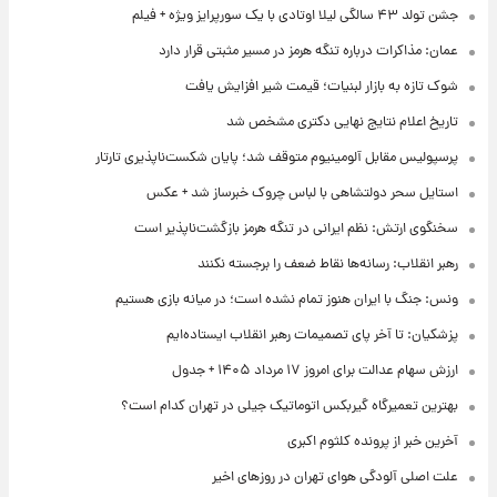
جشن تولد ۴۳ سالگی لیلا اوتادی با یک سورپرایز ویژه + فیلم
عمان: مذاکرات درباره تنگه هرمز در مسیر مثبتی قرار دارد
شوک تازه به بازار لبنیات؛ قیمت شیر افزایش یافت
تاریخ اعلام نتایج نهایی دکتری مشخص شد
پرسپولیس مقابل آلومینیوم متوقف شد؛ پایان شکست‌ناپذیری تارتار
استایل سحر دولتشاهی با لباس چروک خبرساز شد + عکس
سخنگوی ارتش: نظم ایرانی در تنگه هرمز بازگشت‌ناپذیر است
رهبر انقلاب: رسانه‌ها نقاط ضعف را برجسته نکنند
ونس: جنگ با ایران هنوز تمام نشده است؛ در میانه بازی هستیم
پزشکیان: تا آخر پای تصمیمات رهبر انقلاب ایستاده‌ایم
ارزش سهام عدالت برای امروز ۱۷ مرداد ۱۴۰۵ + جدول
بهترین تعمیرگاه گیربکس اتوماتیک جیلی در تهران کدام است؟
آخرین خبر از پرونده کلثوم اکبری
علت اصلی آلودگی هوای تهران در روزهای اخیر