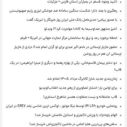
تأیید وجود فسفر در بمباران استان فارس + جزئیات
رهگیری با چند دلار؛ شکست سنگین سامانه ضد موشکی لیزری رژیم صهیونیستی
با صدور پیامی؛ مدیرعامل بانک ملی ایران روز خبرنگار را تبریک گفت
آشپز مشهور صداوسیما به کانادا مهاجرت کرد؟/ ویدئو
لحظه برخورد رعد و برق به ساختمان مرکز تجارت جهانی در آمریکا + فیلم
حضور مازیار لرستانی در ختم اکبر عبدی برای او گران تمام شد!/ دزدی از مازیار
لرستانی آن هم در روز روشن
دو دختر پیمان قاسم‌خانی، یکی از بهاره رهنما و دیگری از میترا ابراهیمی؛ در یک
قاب!
زمان‌بندی جدید شارژ کالابرگ مرداد ۱۴۰۵ اعلام شد
برای اولین بار؛ انتشار تصاویری از رهبر جدید انقلاب/ویدیو
قاب عاشقانه و پست متفاوت همسر شاهرخ استخری!
رونمایی خودرو IM LS۹ توسط نیکا موتور ، لوکس ترین شاسی بلند EREV در ایران
الهام پاوه‌نژاد با ورزش لاکچری و استایل خاصش خبرساز شد!
سلفی‌های پی‌درپی هلیا امامی در ماشین لاکچری‌اش خبرساز شد!