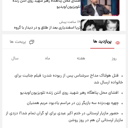
افشای محل پناهگاه‌ رهبر شهید روی آنتن زنده
تلویزیون/ویدیو
۱۶ ساعت پیش
ثریا اسفندیاری بعد از طلاق و در دیدار با گروه
بیتلز
پربازدید ها
پربحث ها
۱۶ ساعت پیش
ادعای جنجالی درباره اینفانتینو؛ اتهام پرداخت
روز
هفته
ماه
سال
پول به معشوقه با درآمد یوفا
قتل هولناک مداح سرشناس پس از ربوده شدن؛ فیلم جنایت برای
۱۶ ساعت پیش
هشدار درباره کمبود یک ماده معدنی؛ خطر
خانواده ارسال شد
آلزایمر و زوال عقل افزایش می‌یابد؟
افشای محل پناهگاه‌ رهبر شهید روی آنتن زنده تلویزیون/ویدیو
۱۷ ساعت پیش
چهره بهت‌زده سه بازیگر زن در مراسم یادبود مریم همتیان
انتقاد تند پیمان طالبی از مسئولان استقلال در
حضور مازیار لرستانی در ختم اکبر عبدی برای او گران تمام شد!/ دزدی از
پی رفتن رامین رضاییان+ عکس
مازیار لرستانی آن هم در روز روشن