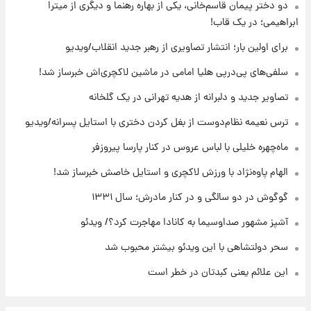
۱۷ ساعت پیش
دو دختر پیمان قاسم‌خانی، یکی از بهاره رهنما و دیگری از میترا
قیمت گوشت گوساله و گوسفند امروز شنبه ۱۷
ابراهیمی؛ در یک قاب!
مرداد ۱۴۰۵ +جدول
برای اولین بار؛ انتشار تصاویری از رهبر جدید انقلاب/ویدیو
۱۷ ساعت پیش
سلفی‌های پی‌درپی هلیا امامی در ماشین لاکچری‌اش خبرساز شد!
با قدرتمندترین و بادوام ترین تانک جهان آشنا
شوید+ فیلم
تصاویر جدید و دلبرانه از هدیه تهرانی در یک گلخانه
ترس نعیمه نظام‌دوست از بغل کردن دختری با استایل پسرانه/ویدیو
۱۸ ساعت پیش
قیمت طلا ۱۸عیار امروز شنبه ۱۷ مرداد ۱۴۰۵
ماه‌چهره خلیلی با لباس عروس در کنار پارسا پیروزفر
+جدول
الهام پاوه‌نژاد با ورزش لاکچری و استایل خاصش خبرساز شد!
گوگوش در دو سالگی و در کنار مادرش؛ سال ۱۳۳۱
آشپز مشهور صداوسیما به کانادا مهاجرت کرد؟/ ویدئو
سحر دولتشاهی با این ویدئو بیشتر محبوب شد
این علائم یعنی کبدتان در خطر است