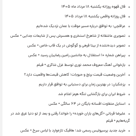
فال قهوه روزانه یکشنبه ۱۸ مرداد ماه ۱۴۰۵
فال روزانه واقعی یکشنبه ۱۸ مرداد ۱۴۰۵
عراقچی: به توافق درباره مسیر موقت با عمان نزدیک شده‌ایم
تصویری عاشقانه از شاهرخ استخری و همسرش پس از شایعات جدایی + عکس
تصویر دیده‌نشده از بیتا فرهی و گوگوش در یک قاب خاص + عکس
پیراهن شماره ۱۰ استقلال به جانشین رامین رضاییان رسید + عکس
بازخوانی آهنگ معروف محمد نوری توسط غزل شاکری + فیلم
آخرین وضعیت قیمت برنج و حبوبات؛ کاهش قیمت‌ها واقعیت دارد؟
پزشکیان: در بهترین زمان برای دستیابی به توافق قرار داریم
شروط ایران برای بازگشایی تنگه هرمز اعلام شد
استایل متفاوت افسانه بایگان در ۶۴ سالگی + عکس
علیرضا قربانی «گل‌های باران خورده» را خواند/ رفتی و بعد از تو دنیا غرق شد در
گریه‌هایم + فیلم
خرید جدید پرسپولیس رسمی شد؛ هافبک تازه‌وارد با لباس سرخ + عکس