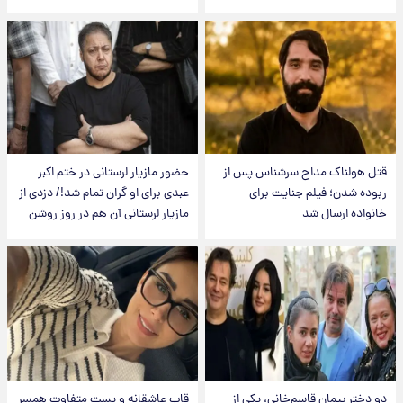
قتل هولناک مداح سرشناس پس از
حضور مازیار لرستانی در ختم اکبر
ربوده شدن؛ فیلم جنایت برای
عبدی برای او گران تمام شد!/ دزدی از
خانواده ارسال شد
مازیار لرستانی آن هم در روز روشن
دو دختر پیمان قاسم‌خانی، یکی از
قاب عاشقانه و پست متفاوت همسر