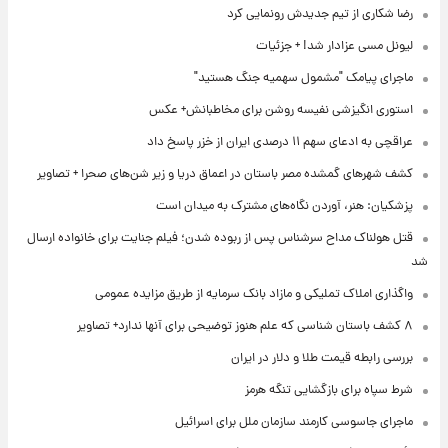
رضا شکاری از تیم جدیدش رونمایی کرد
لیونل مسی عزادار شد! + جزئیات
ماجرای پیامک "مشمول سهمیه جنگ هستید"
استوری انگیزشی نفیسه روشن برای مخاطبانش+ عکس
عراقچی به ادعای سهم ۱۱ درصدی ایران از خزر پاسخ داد
کشف شهرهای گمشده مصر باستان در اعماق دریا و زیر شن‌های صحرا + تصاویر
پزشکیان: هنر، آوردن نگاه‌های مشترک به میدان است
قتل هولناک مداح سرشناس پس از ربوده شدن؛ فیلم جنایت برای خانواده ارسال
شد
واگذاری املاک تملیکی و مازاد بانک سرمایه از طریق مزایده عمومی
۸ کشف باستان شناسی که علم هنوز توضیحی برای آنها ندارد+ تصاویر
بررسی رابطه قیمت طلا و دلار در ایران
شرط سپاه برای بازگشایی تنگه هرمز
ماجرای جاسوسی کارمند سازمان ملل برای اسرائیل